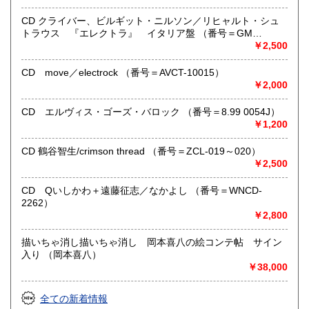
す。 ご容赦下さい。
●当店は古書以外にも様々な商品を取り扱っています。下記
CD クライバー、ビルギット・ニルソン／リヒャルト・シュ
『Webサイト』をぜひご覧下さい。
トラウス 『エレクトラ』 イタリア盤 （番号＝GM
6.0001）
￥2,500
沿線名：東急田園都市線
最寄駅：三軒茶屋駅北出口Aから下北沢方面へ6分 ゴリラビ
CD move／electrock （番号＝AVCT-10015）
ルの向かい 小田急バス太子堂停留所前
￥2,000
営業時間：平日=10:00〜19:00 日曜・祭日=12:00～18:00
定休日：火曜日
CD エルヴィス・ゴーズ・バロック （番号＝8.99 0054J）
￥1,200
書籍の買取について
CD 鶴谷智生/crimson thread （番号＝ZCL-019～020）
店頭買取り、出張買取りを承っております。
￥2,500
古物商として書籍以外の品々も買取りしています。
お気軽にご相談下さい。
CD Qいしかわ＋遠藤征志／なかよし （番号＝WNCD-
2262）
取り扱い分野
￥2,800
社会科学、美術工芸、趣味、外国書、サブカルチャー、古書
一般（その他）
描いちゃ消し描いちゃ消し 岡本喜八の絵コンテ帖 サイン
アナログ・レコードやCDなどの音楽・音声・映像メディア
入り （岡本喜八）
￥38,000
全ての新着情報