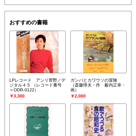
おすすめの書籍
LPレコード アンリ菅野／デ
ガンバとカワウソの冒険
ジタル４５
（レコード番号
（斎藤惇夫・作 薮内正幸・
＝ODR-0122）
画）
￥3,300
￥2,000