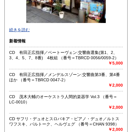
沖縄県
600円
●当店では国内送料は無料です。（特記されたものを除きま
続きを読む
す）。
クリックポスト、スマートレター、レターパック、ゆうメ
新着情報
ール、定形外郵便、
ネコポス、ヤマト宅急便などでお届けしています。
CD 有田正広指揮／ベートーヴェン:交響曲選集(第1、2、
但し、お客様が配送方法をご指定になる場合又は、
3、4、5、7、8番) 4枚組 （番号＝TBRCD 0056/0059-2）
後払いをご希望の場合は送料の実費をお支払い頂きます。
￥5,000
代引きをご希望の場合は代引き手数料及び送料の実費をお
支払い下さい。
●公費ご購入を承ります。 送料は実費をご負担下さい。 お
CD 有田正広指揮／メンデルスゾーン:交響曲第3番、第4番
支払いは後払いが可能です。
ほか （番号＝TBRCD 0047-2）
※当店は【インボイス制度】の適格請求書発行事業者では
￥2,000
ございません。
●当店では迅速な発送を心掛けています。
CD 茂木大輔のオーケストラ人間的楽器学 Vol.3 （番号＝
ご送金、ご決済の確認が出来ましたら通常24時間以内にお
LC-0010）
買上商品を発送しています。
￥2,000
（ゆうメールは例外が有ります）。
●商品の発送に際しては水濡れ対策等、丁寧な梱包を心掛けて
CD サフリ・デュオとスロバキア・ピアノ・デュオ／ルトス
います。
ワフスキ、バルトーク、ヘルヴェグ （番号＝CHAN 9398）
●一部の商品は店頭販売の為、品切れになる場合が有りま
￥2,000