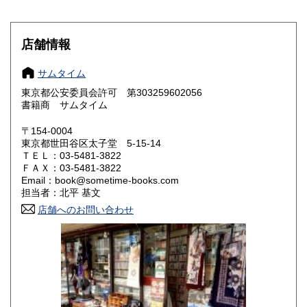
滋賀県
京都府
600円
600円
大阪府
兵庫県
600円
600円
店舗情報
奈良県
和歌山県
600円
600円
サムタイム
東京都公安委員会許可 第303259602056
鳥取県
島根県
600円
600円
書籍商 サムタイム
岡山県
広島県
600円
600円
〒154-0004
東京都世田谷区太子堂 5-15-14
ＴＥＬ：03-5481-3822
山口県
徳島県
600円
600円
ＦＡＸ：03-5481-3822
Email：book@sometime-books.com
香川県
愛媛県
600円
600円
担当者：北平 基文
店舗へのお問い合わせ
高知県
福岡県
600円
600円
佐賀県
長崎県
600円
600円
熊本県
大分県
600円
600円
宮崎県
鹿児島県
600円
600円