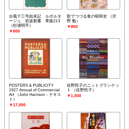
台風十三号始末記 ルポルタ
歌でつづる食の昭和史
（沢
ージュ 岩波新書 青版213
野 勉）
（杉浦明平）
￥800
￥800
POSTERS & PUBLICITY
佐野民子のニットブランケッ
1927 Annual of Commercial
ト
（佐野民子）
Art
（John Harrison：テキス
￥1,500
ト）
￥17,000