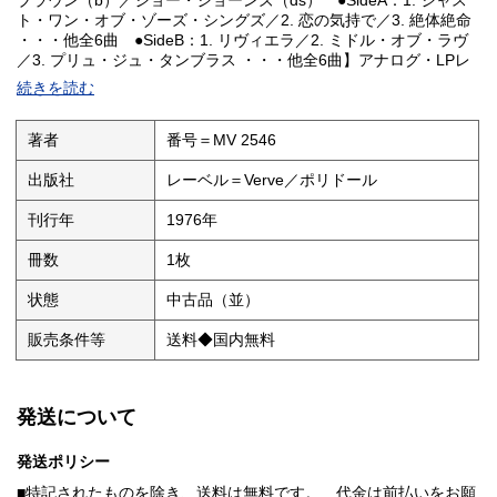
ブラウン（b）／ジョー・ジョーンズ（ds） ●SideA：1. ジャス
ト・ワン・オブ・ゾーズ・シングズ／2. 恋の気持で／3. 絶体絶命
・・・他全6曲 ●SideB：1. リヴィエラ／2. ミドル・オブ・ラヴ
／3. プリュ・ジュ・タンブラス ・・・他全6曲】アナログ・LPレ
コード、MONO ●盤質＝A ●ジャケットの評価＝A- 右下に斜線
続きを読む
筋有り、少スレ有り、少汚れ有り ●ライナーの評価＝並、 ●帯
の評価＝軽い汚れ ◎評価の段階：【S／A／A-／B／B-／C 】
著者
番号＝MV 2546
出版社
レーベル＝Verve／ポリドール
刊行年
1976年
冊数
1枚
状態
中古品（並）
販売条件等
送料◆国内無料
発送について
発送ポリシー
■特記されたものを除き、送料は無料です。 代金は前払いをお願