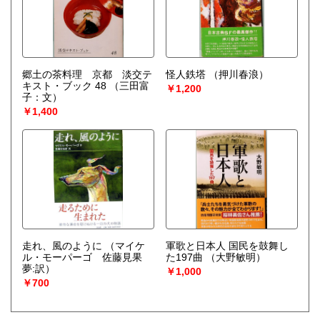
郷土の茶料理 京都 淡交テ
怪人鉄塔
（押川春浪）
キスト・ブック 48
（三田富
￥1,200
子：文）
￥1,400
走れ、風のように
（マイケ
軍歌と日本人 国民を鼓舞し
ル・モーパーゴ 佐藤見果
た197曲
（大野敏明）
夢:訳）
￥1,000
￥700