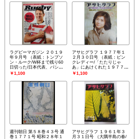
ラグビーマガジン ２０１９
アサヒグラフ １９７７年１
年９月号
（表紙：トンプソ
２月３０日号
（表紙：ピン
ン・ルーク/W杯まで残り60
クレディー/「たたりじゃ
日切った/日本代表、パシフ
あ」にあけくれた１９７７
ィック・ネーションズカップ
年）
￥1,100
￥1,100
へ）
週刊朝日 第５８巻４３号 通
アサヒグラフ １９６１年３
巻１７７１号 昭和２８年１
月３１日号
（大隅半島の春/