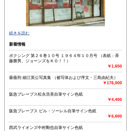
宮崎県
鹿児島県
660円
660円
沖縄県
660円
色紙・掛軸・書簡・原稿・芸能人のサインなどの肉筆類、野
続きを読む
球をはじめスポーツ関連書籍やユニホーム・バット・グロー
ブなどの実使用品・記念品を専門的に扱っています。
新着情報
沿線名：都営新宿線・三田線、東京メトロ半蔵門線
ボクシング 第２６巻１０号 １９６４年１０月号 （表紙：斉
最寄駅：神保町駅A7出口徒歩3分・JRお茶の水駅徒歩8分
藤勝男、ジョーンズをＫＯ！！）
営業時間：11:00〜18:00
￥1,650
定休日：日曜日・月曜日
薔薇刑 細江英公写真集 （被写体および序文・三島由紀夫）
書籍の買取について
￥176,000
色紙・掛軸・書簡・原稿・芸能人のサインなどの肉筆類、野
球をはじめスポーツ関連の書籍やユニホーム・バット・グロ
阪急ブレーブス松永浩美自筆サイン色紙
ーブなどの実使用品・記念品を専門的に扱っています。
￥4,400
阪急ブレーブス ビル・ソーレル自筆サイン色紙
取り扱い分野
￥6,600
近代文献、趣味、古書一般（その他）
西武ライオンズ中村剛也自筆サイン色紙