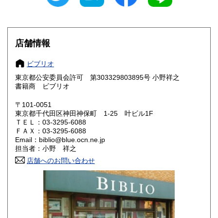
愛知県
三重県
660円
660円
滋賀県
京都府
660円
660円
店舗情報
大阪府
兵庫県
660円
660円
ビブリオ
奈良県
和歌山県
660円
660円
東京都公安委員会許可 第303329803895号 小野祥之
書籍商 ビブリオ
鳥取県
島根県
660円
660円
〒101-0051
岡山県
広島県
660円
660円
東京都千代田区神田神保町 1-25 叶ビル1F
ＴＥＬ：03-3295-6088
ＦＡＸ：03-3295-6088
山口県
徳島県
660円
660円
Email：biblio@blue.ocn.ne.jp
担当者：小野 祥之
香川県
愛媛県
660円
660円
店舗へのお問い合わせ
高知県
福岡県
660円
660円
佐賀県
長崎県
660円
660円
熊本県
大分県
660円
660円