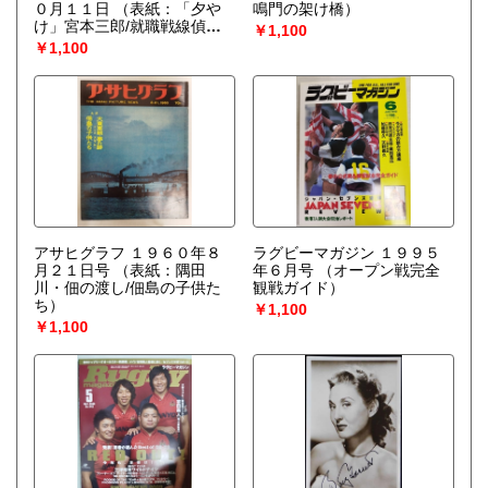
０月１１日
（表紙：「夕や
鳴門の架け橋）
け」宮本三郎/就職戦線偵
￥1,100
察）
￥1,100
アサヒグラフ １９６０年８
ラグビーマガジン １９９５
月２１日号
（表紙：隅田
年６月号
（オープン戦完全
川・佃の渡し/佃島の子供た
観戦ガイド）
ち）
￥1,100
￥1,100