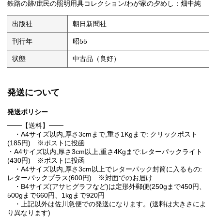
鉄路の跡/庶民の照明用具コレクション/わが家の夕めし：畑中純
出版社
朝日新聞社
刊行年
昭55
状態
中古品（良好）
発送について
発送ポリシー
───【送料】───
・A4サイズ以内,厚さ3cmまで,重さ1Kgまで: クリックポスト
(185円) ※ポストに投函
・A4サイズ以内,厚さ3cm以上,重さ4Kgまで:レターパックライト
(430円) ※ポストに投函
・A4サイズ以内,厚さ3cm以上でレターパック封筒に入るもの:
レターパックプラス(600円) ※対面でのお届け
・B4サイズ(アサヒグラフなど)は定形外郵便(250gまで450円、
500gまで660円、1kgまで920円
・上記以外は佐川急便での発送になります。(送料は大きさによ
り異なります)