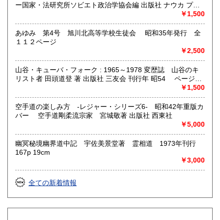
ー国家・法研究所ソビエト政治学協会編 出版社 ナウカ プロ
グレス出版所 刊行年 １９７２年 ページ数 406p
￥1,500
あゆみ 第4号 旭川北高等学校生徒会 昭和35年発行 全
１１２ページ
￥2,500
山谷・キューバ・フォーク : 1965～1978 変歴誌 山谷のキ
リスト者 田頭道登 著 出版社 三友会 刊行年 昭54 ページ数
229p サイズ 19cm 状態 中古品（並）帯痛み
￥1,500
空手道の楽しみ方 -レジャー・シリーズ6- 昭和42年重版カ
バー 空手道剛柔流宗家 宮城敬著 出版社 西東社
￥5,000
幽冥秘境幽界道中記 宇佐美景堂著 霊相道 1973年刊行
167p 19cm
￥3,000
全ての新着情報