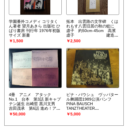
学園番外コメディ コリタく
拓本 出雲路の文学碑 くは
ん著者 望月あきら 出版社 ひ
れもす八雲旧居の秋の蚊に
ばり書房 刊行年 1976年初版
虚子 約50cm-45cm 高濱
サイズ 新書
虚子 建造年
昭和35年へるん旧
￥1,500
￥2,500
居 出雲松
江。八雲旧居
4冊 アニメ アタック
ピナ・バウシュ ヴッパター
No.1 台本 第3話 新キャプ
ル舞踊団1989公演パンフ
テン誕生 出崎哲 黒川文男
PINA BAUSCH
吉田茂承 第6話 進め！アタ
TANZTHEATER
ック・コンビ 出崎哲 岡部英
WUPPERTAL
￥50,000
￥5,000
二 吉田茂承 竹内留吉 若
林哲弘 第13話 作戦なき作戦
出崎哲 黒川文男 第18話 シ