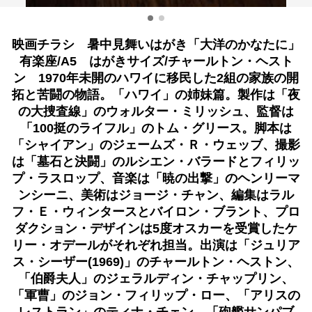
映画チラシ 暑中見舞いはがき「大洋のかなたに」
有楽座/A5 はがきサイズ/チャールトン・ヘスト
ン 1970年未開のハワイに移民した2組の家族の開
拓と苦闘の物語。「ハワイ」の姉妹篇。製作は「夜
の大捜査線」のウォルター・ミリッシュ、監督は
「100挺のライフル」のトム・グリース。脚本は
「シャイアン」のジェームズ・Ｒ・ウェッブ、撮影
は「墓石と決闘」のルシエン・バラードとフィリッ
プ・ラスロップ、音楽は「暁の出撃」のヘンリーマ
ンシーニ、美術はジョージ・チャン、編集はラル
フ・Ｅ・ウィンタースとバイロン・ブラント、プロ
ダクション・デザインは5度オスカーを受賞したケ
リー・オデールがそれぞれ担当。出演は「ジュリア
ス・シーザー(1969)」のチャールトン・ヘストン、
「伯爵夫人」のジェラルディン・チャップリン、
「軍曹」のジョン・フィリップ・ロー、「アリスの