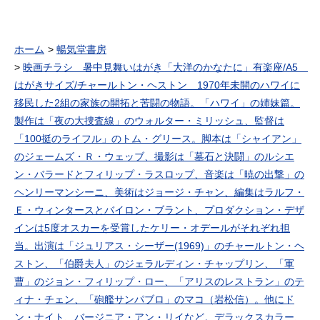
ェレーニナの秘密兵器 出崎
哲 岡部英二 1969年 原作
浦野千賀子監督 黒川文男、
岡部英二、吉田茂承、竹内啓
ホーム
暢気堂書房
雄ほか脚本 出崎哲ほか音楽
渡辺岳夫アニメーション制作
映画チラシ 暑中見舞いはがき「大洋のかなたに」有楽座/A5
東京ムービー 関係者の書き
はがきサイズ/チャールトン・ヘストン 1970年未開のハワイに
込みあります。
移民した2組の家族の開拓と苦闘の物語。「ハワイ」の姉妹篇。
製作は「夜の大捜査線」のウォルター・ミリッシュ、監督は
「100挺のライフル」のトム・グリース。脚本は「シャイアン」
のジェームズ・Ｒ・ウェッブ、撮影は「墓石と決闘」のルシエ
ン・バラードとフィリップ・ラスロップ、音楽は「暁の出撃」の
ヘンリーマンシーニ、美術はジョージ・チャン、編集はラルフ・
Ｅ・ウィンタースとバイロン・ブラント、プロダクション・デザ
インは5度オスカーを受賞したケリー・オデールがそれぞれ担
当。出演は「ジュリアス・シーザー(1969)」のチャールトン・ヘ
ストン、「伯爵夫人」のジェラルディン・チャップリン、「軍
曹」のジョン・フィリップ・ロー、「アリスのレストラン」のテ
ィナ・チェン、「砲艦サンパブロ」のマコ（岩松信）。他にド
ン・ナイト、バージニア・アン・リイなど。デラックスカラー、