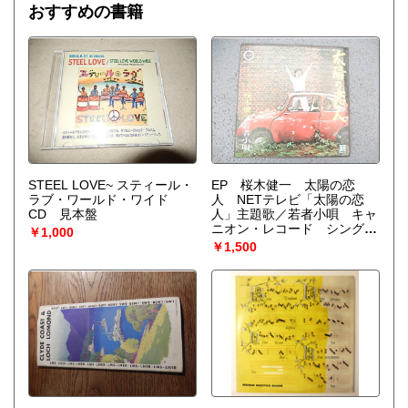
おすすめの書籍
STEEL LOVE~ スティール・
EP 桜木健一 太陽の恋
ラブ・ワールド・ワイド
人 NETテレビ「太陽の恋
CD 見本盤
人」主題歌／若者小唄 キャ
ニオン・レコード シング
￥1,000
ル レコード
￥1,500