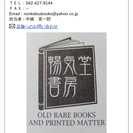
ＴＥＬ：042-427-9144
山口県
徳島県
180円
180円
ＦＡＸ：--
Email：nonkidoubooks@yahoo.co.jp
香川県
愛媛県
180円
180円
担当者：中橋 英一郎
店舗へのお問い合わせ
高知県
福岡県
180円
180円
佐賀県
長崎県
180円
180円
熊本県
大分県
180円
180円
宮崎県
鹿児島県
180円
180円
沖縄県
180円