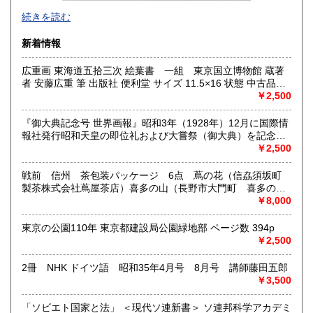
-
続きを読む
沿線名：西武新宿線
新着情報
最寄駅：花小金井
営業時間：10:00〜18:00
広重画 東海道五拾三次 絵葉書 一組 東京国立博物館 蔵著
定休日：不定休
者 安藤広重 筆 出版社 便利堂 サイズ 11.5×16 状態 中古品
（美）1枚のみ経年のシミがあります。 解説 絵はがきセッ
￥2,500
書籍の買取について
ト 53枚組 解説 ごあいさつ 帙 付
古本・骨董品の出張買取のお申込み・ご予約は、お電話・ま
『御大典記念号 世界画報』昭和3年（1928年）12月に国際情
たはメールにて承っております。 お気軽にお問合わせくださ
報社発行昭和天皇の即位礼および大嘗祭（御大典）を記念す
い。
るグラフ雑誌の臨時増刊号です。当時の儀式の様子や関連行
￥2,500
出張費は無料です。旧家、蔵のあるお宅、昭和40年以前の古
事を写した貴重な写真や解説が多数収録されています。
いお宅の買取は、遠方でも大歓迎です。
戦前 信州 茶包装パッケージ 6点 蔦の花（信劦須坂町
製茶株式会社蔦屋茶店）喜多の山（長野市大門町 喜多の園
本店）西沢園（長野県中堅町 西澤園本舗）梅の花（信州須
￥8,000
取り扱い分野
坂市梅の園茶店）奈良此園（信州中野町 西澤茶舗）美泉瀧
社会科学、美術工芸、古典籍、近代文献、外国書
（信州長野市新町 茶間屋美濃久商店）瀧の音（信濃吉田本
東京の公園110年 東京都建設局公園緑地部 ページ数 394p
町 瀧澤又右衛門）
￥2,500
2冊 NHK ドイツ語 昭和35年4月号 8月号 講師藤田五郎
￥3,500
「ソビエト国家と法」 ＜現代ソ連新書＞ ソ連邦科学アカデミ