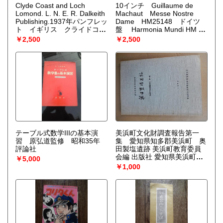
Clyde Coast and Loch
10インチ Guillaume de
Lomond. L. N. E. R. Dalkeith
Machaut Messe Nostre
Publishing.1937年パンフレッ
Dame HM25148 ドイツ
ト イギリス クライドコー
盤 Harmonia Mundi HM 25
ストとローモンド湖
148 Germany 1961
￥2,500
￥2,500
テーブル式数学IIIの基本演
美浜町文化財調査報告第一
習 原弘道監修 昭和35年
集 愛知県知多郡美浜町 奥
評論社
田製塩遺跡 美浜町教育委員
会編 出版社 愛知県美浜町教
￥5,000
育委員会 刊行年 1972 解説
￥1,000
B5版32頁