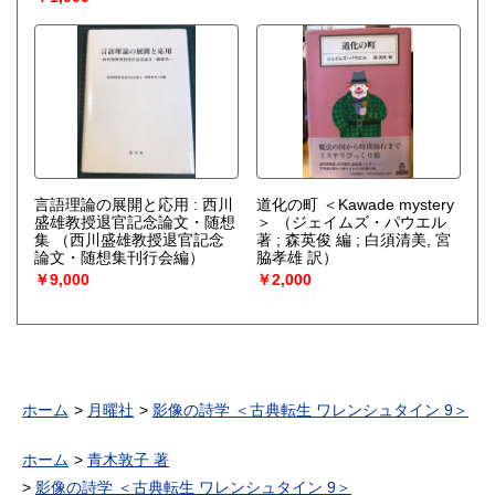
言語理論の展開と応用 : 西川
道化の町 ＜Kawade mystery
盛雄教授退官記念論文・随想
＞
（ジェイムズ・パウエル
集
（西川盛雄教授退官記念
著 ; 森英俊 編 ; 白須清美, 宮
論文・随想集刊行会編）
脇孝雄 訳）
￥9,000
￥2,000
ホーム
月曜社
影像の詩学 ＜古典転生 ワレンシュタイン 9＞
ホーム
青木敦子 著
影像の詩学 ＜古典転生 ワレンシュタイン 9＞