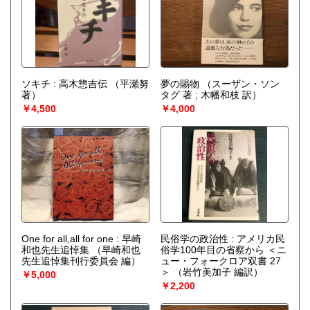
文、外国文学、趣味、サブカルチャー
郷土誌
ソキチ : 高木惣吉伝
（平瀬努
夢の賜物
（スーザン・ソン
著）
タグ 著 ; 木幡和枝 訳）
￥4,500
￥4,000
One for all,all for one : 早崎
民俗学の政治性 : アメリカ民
和也先生追悼集
（早崎和也
俗学100年目の省察から ＜ニ
先生追悼集刊行委員会 編）
ュー・フォークロア双書 27
＞
（岩竹美加子 編訳）
￥5,000
￥2,200