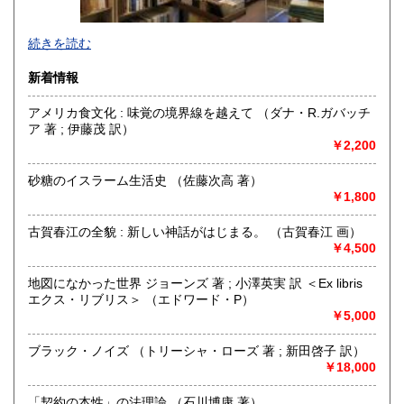
続きを読む
新着情報
アメリカ食文化 : 味覚の境界線を越えて （ダナ・R.ガバッチ
ア 著 ; 伊藤茂 訳）
￥2,200
砂糖のイスラーム生活史 （佐藤次高 著）
￥1,800
古賀春江の全貌 : 新しい神話がはじまる。 （古賀春江 画）
￥4,500
地図になかった世界 ジョーンズ 著 ; 小澤英実 訳 ＜Ex libris
店頭買取、出張買取いたします。
エクス・リブリス＞ （エドワード・P）
熊本県内でしたら無料で出張買取いたします。
￥5,000
お気軽にお問い合わせください。
令和4年3月1日より熊本市の中心部、坪井から近隣の薬園町
ブラック・ノイズ （トリーシャ・ローズ 著 ; 新田啓子 訳）
に移転し新装開店いたしました。
￥18,000
3号線、浄行寺交差点角の壺東ビルの一階、左から2番目の店
舗です。
「契約の本性」の法理論 （石川博康 著）