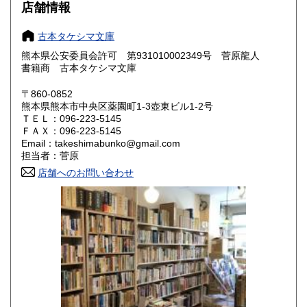
大阪府
兵庫県
300円
300円
店舗情報
奈良県
和歌山県
300円
300円
古本タケシマ文庫
熊本県公安委員会許可 第931010002349号 菅原龍人
鳥取県
島根県
300円
300円
書籍商 古本タケシマ文庫
岡山県
広島県
300円
300円
〒860-0852
熊本県熊本市中央区薬園町1-3壺東ビル1-2号
ＴＥＬ：096-223-5145
山口県
徳島県
300円
300円
ＦＡＸ：096-223-5145
Email：takeshimabunko@gmail.com
香川県
愛媛県
300円
300円
担当者：菅原
店舗へのお問い合わせ
高知県
福岡県
300円
300円
佐賀県
長崎県
300円
300円
熊本県
大分県
300円
300円
宮崎県
鹿児島県
300円
300円
沖縄県
300円