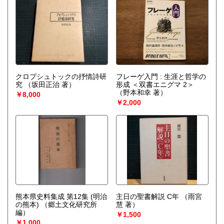
クロプシュトックの抒情詩研
フレーゲ入門 : 生涯と哲学の
究
（坂田正治 著）
形成 ＜双書エニグマ 2＞
（野本和幸 著）
￥8,000
￥2,000
熊本県史料集成 第12集 (明治
主日の聖書解説 C年
（雨宮
の熊本)
（郷土文化研究所
慧 著）
編）
￥1,500
￥1,000