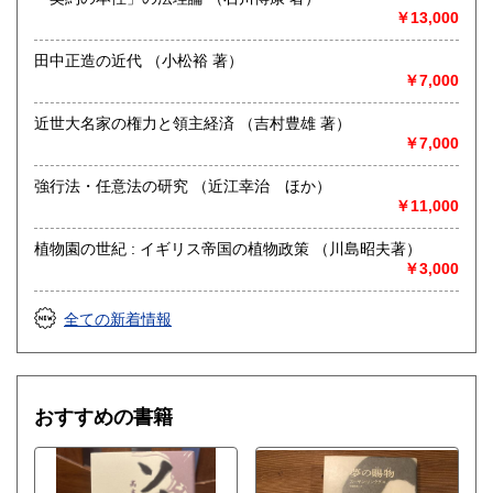
浄行寺バス停から徒歩1分
￥13,000
上通並木坂から徒歩17分
田中正造の近代 （小松裕 著）
ビル全面にお客様用共同駐車場が4台分あります。
￥7,000
沿線名：熊本電気鉄道藤崎線
近世大名家の権力と領主経済 （吉村豊雄 著）
最寄駅：藤崎宮前駅
￥7,000
営業時間：13:00 - 19:00
定休日：水曜日
強行法・任意法の研究 （近江幸治 ほか）
￥11,000
書籍の買取について
●熊本県内でしたら無料出張買取いたします。
植物園の世紀 : イギリス帝国の植物政策 （川島昭夫著）
九州一円での出張買取もいたします。
￥3,000
お気軽にお問い合わせください。
全ての新着情報
●店頭買取の場合、1点からでもお持込下さい。事前のお電話
は不要です。
辞書、教科書、一部の漫画など買取できない物もございま
す。
美術品・フィギュア・ゲーム類の買取は致しません。
おすすめの書籍
取り扱い分野
哲学宗教、歴史、社会科学、自然科学、美術工芸、国語国