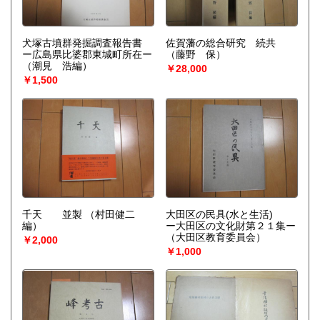
犬塚古墳群発掘調査報告書
佐賀藩の総合研究 続共
ー広島県比婆郡東城町所在ー
（藤野 保）
（潮見 浩編）
￥28,000
￥1,500
千天 並製
（村田健二
大田区の民具(水と生活)
編）
ー大田区の文化財第２１集ー
（大田区教育委員会）
￥2,000
￥1,000