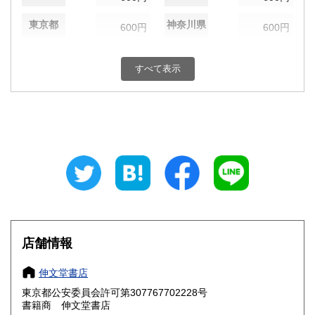
東京都
神奈川県
600円
600円
新潟県
富山県
600円
600円
すべて表示
石川県
福井県
600円
600円
山梨県
長野県
600円
600円
岐阜県
静岡県
600円
600円
愛知県
三重県
600円
600円
滋賀県
京都府
600円
600円
大阪府
兵庫県
600円
600円
店舗情報
奈良県
和歌山県
600円
600円
伸文堂書店
東京都公安委員会許可第307767702228号
鳥取県
島根県
600円
600円
書籍商 伸文堂書店