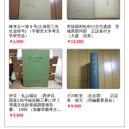
峰考古ー第８号(久保哲三先
常陸国村松村の古代遺蹟 茨
生追悼号)
（宇都宮大学考古
城県那珂郡 正誤表付き
学研究会）
（大森 信英）
￥1,000
￥13,000
伊豆・丸山城址 -西伊豆、
小川町史 -比企郡- 正誤
国道136号線拡幅工事に伴う
表 箱欠
（同編纂委員会）
埋蔵文化財発掘調査報告
￥9,500
書- 1985
（加藤学園考古学
研究所）
￥3,500