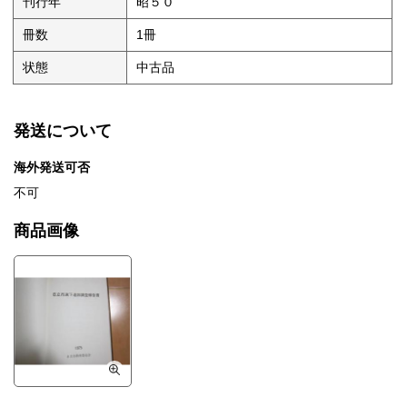
刊行年
昭５０
冊数
1冊
状態
中古品
発送について
海外発送可否
不可
商品画像