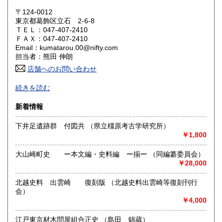
岡山県
広島県
600円
600円
〒124-0012
東京都葛飾区立石 2-6-8
ＴＥＬ：047-407-2410
山口県
徳島県
600円
600円
ＦＡＸ：047-407-2410
Email：kumatarou.00@nifty.com
香川県
愛媛県
600円
600円
担当者：熊田 伸朗
店舗へのお問い合わせ
高知県
福岡県
600円
600円
-
続きを読む
佐賀県
長崎県
600円
600円
沿線名：京成押上線
新着情報
最寄駅：立石駅徒歩約15分
熊本県
大分県
600円
600円
営業時間：事務所(通販のみ)
下井足遺跡群 付図共 （県立橿原考古学研究所）
定休日：-
￥1,800
宮崎県
鹿児島県
600円
600円
書籍の買取について
大山崎町史 ー本文編・史料編 ー揃ー （同編纂委員会）
沖縄県
600円
-
￥28,000
北越史料 出雲崎 復刻版 （北越史料出雲崎等復刻刊行
取り扱い分野
会）
歴史、社会科学
￥4,000
江戸東京材木問屋組合正史 （島田 錦蔵）