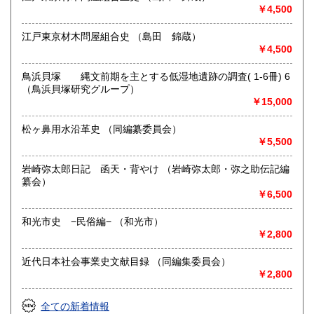
￥4,500
江戸東京材木問屋組合史 （島田 錦蔵）
￥4,500
鳥浜貝塚 縄文前期を主とする低湿地遺跡の調査( 1-6冊) 6
（鳥浜貝塚研究グループ）
￥15,000
松ヶ鼻用水沿革史 （同編纂委員会）
￥5,500
岩崎弥太郎日記 函天・背やけ （岩崎弥太郎・弥之助伝記編
纂会）
￥6,500
和光市史 −民俗編− （和光市）
￥2,800
近代日本社会事業史文献目録 （同編集委員会）
￥2,800
全ての新着情報