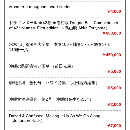
営業時間：-
w.someret maugham short stories
定休日：なし
￥4,000
書籍の買取について
ドラゴンボール 全42巻 全巻初版 Dragon Ball. Complete set
of 42 volumes. First edition. （鳥山明 Akira Toriyama）
下記のジャンル買取を行なっております。
￥600,000
洋書・和書・国文学・古典文学・海外文学・哲学・現代思
想・宗教・仏教・キリスト教・言語学・英語学・マイナー言
水木しげる漫画大全集 本巻103＋補巻1・2＋別巻1～5
語・社会学・経済学・理工系数学・政治学・レアブック・稀
110冊一括
覯本・大衆文学・全集・探偵小説・ミステリー・怪奇幻想・
￥450,000
映画・音楽・サブカルチャー他
沖縄の民間療法と薬草 （前田光康）
取り扱い分野
￥5,000
哲学宗教、歴史、社会科学、自然科学、国語国文、外国文
季刊沖縄 創刊号 ハワイ特集 （大田昌秀編集）
学、古典籍、趣味、外国書、サブカルチャー、古書一般（そ
￥5,000
の他）
洋書・和書・国文学・古典文学・海外文学・哲学・現代思
沖縄女性史研究 第2号 沖縄戦を生きぬいて
想・宗教・仏教・キリスト教・言語学・英語学・マイナー言
￥2,000
語・社会学・経済学・理工系数学・政治学・レアブック・稀
覯本・大衆文学・全集・探偵小説・ミステリー・怪奇幻想・
Dazed & Confused: Making It Up As We Go Along
映画・音楽・サブカルチャー他
（Jefferson Hack）
￥7,000