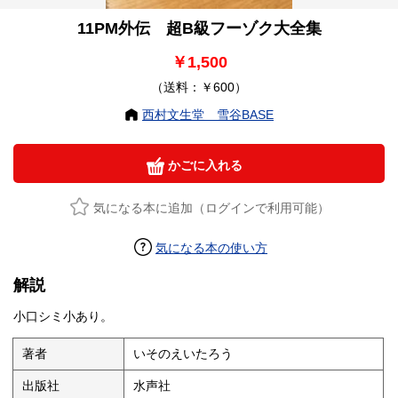
11PM外伝 超B級フーゾク大全集
￥1,500
（送料：￥600）
西村文生堂 雪谷BASE
かごに入れる
気になる本に追加（ログインで利用可能）
気になる本の使い方
解説
小口シミ小あり。
著者
いそのえいたろう
出版社
水声社