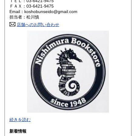
ＴＥＬ：03-6421-9475
ＦＡＸ：03-6421-9475
鳥取県
島根県
600円
600円
Email：koshobunseido@gmail.com
担当者：松川慎
岡山県
広島県
600円
600円
店舗へのお問い合わせ
山口県
徳島県
600円
600円
香川県
愛媛県
600円
600円
高知県
福岡県
600円
600円
佐賀県
長崎県
600円
600円
熊本県
大分県
600円
600円
宮崎県
鹿児島県
600円
600円
沖縄県
600円
-
続きを読む
沿線名：東急池上線
新着情報
最寄駅：雪が谷大塚