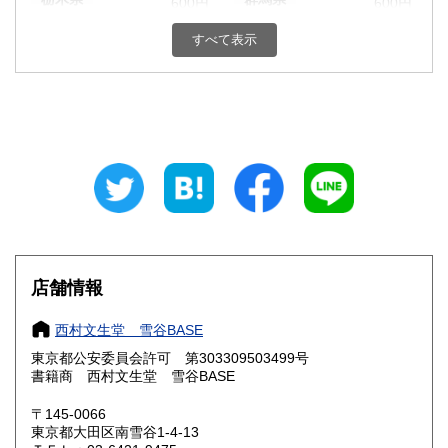
600円
600円
すべて表示
埼玉県
千葉県
600円
600円
東京都
神奈川県
600円
600円
新潟県
富山県
600円
600円
石川県
福井県
600円
600円
山梨県
長野県
600円
600円
岐阜県
静岡県
600円
600円
店舗情報
愛知県
三重県
600円
600円
西村文生堂 雪谷BASE
滋賀県
京都府
600円
600円
東京都公安委員会許可 第303309503499号
書籍商 西村文生堂 雪谷BASE
大阪府
兵庫県
600円
600円
〒145-0066
奈良県
和歌山県
東京都大田区南雪谷1-4-13
600円
600円