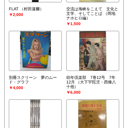
FLAT
（村田蓮爾）
交流は海峡をこえて 文化と
文学、そしてことば
（岡地
￥2,000
ナホヒロ編）
￥1,500
別冊スクリーン 夢のムー
幼年倶楽部 7巻12号 7年
ド・グラフ
12月
（大下宇陀児・西條八
十他）
￥4,000
￥6,000