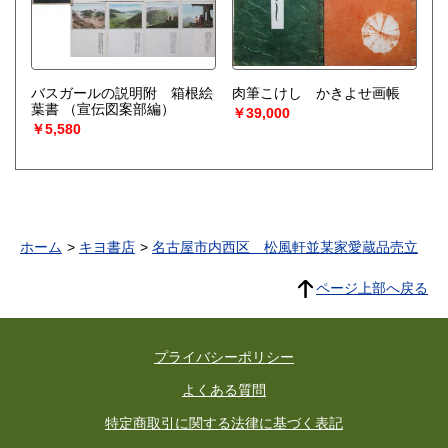
バスガールの説明附 箱根絵
肉筆こけし かきよせ画帳
葉書
（宣伝図案部編）
￥39,000
￥5,580
ホーム
キヨ書店
名古屋市内西区 松風軒並某家愛蔵品売立
ページ上部へ戻る
プライバシーポリシー
よくある質問
特定商取引に関する法律に基づく表記