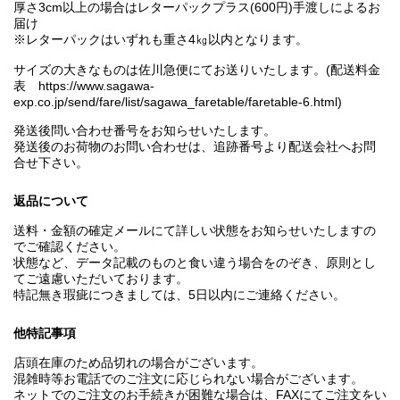
厚さ3cm以上の場合はレターパックプラス(600円)手渡しによるお
届け
※レターパックはいずれも重さ4㎏以内となります。
サイズの大きなものは佐川急便にてお送りいたします。(配送料金
表 https://www.sagawa-
exp.co.jp/send/fare/list/sagawa_faretable/faretable-6.html)
発送後問い合わせ番号をお知らせいたします。
発送後のお荷物のお問い合わせは、追跡番号より配送会社へお問
合せ下さい。
返品について
送料・金額の確定メールにて詳しい状態をお知らせいたしますの
でご確認ください。
状態など、データ記載のものと食い違う場合をのぞき、原則とし
てご遠慮いただいております。
特記無き瑕疵につきましては、5日以内にご連絡ください。
他特記事項
店頭在庫のため品切れの場合がございます。
混雑時等お電話でのご注文に応じられない場合がございます。
ネットでのご注文のお手続きが困難な場合は、FAXにてご注文をい