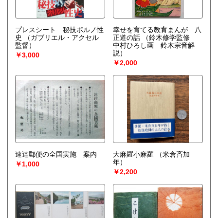
プレスシート 秘技ポルノ性
幸せを育てる教育まんが 八
史
（ガブリエル・アクセル
正道の話
（鈴木修学監修
監督）
中村ひろし画 鈴木宗音解
説）
￥3,000
￥2,000
速達郵便の全国実施 案内
大麻羅小麻羅
（米倉斉加
年）
￥1,000
￥2,200