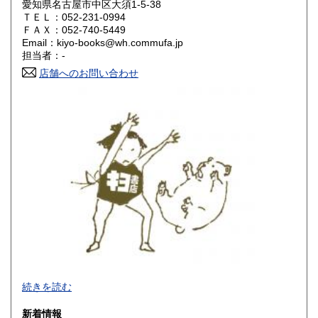
愛知県名古屋市中区大須1-5-38
ＴＥＬ：052-231-0994
山口県
徳島県
600円
600円
ＦＡＸ：052-740-5449
Email：kiyo-books@wh.commufa.jp
香川県
愛媛県
600円
600円
担当者：-
店舗へのお問い合わせ
高知県
福岡県
600円
600円
佐賀県
長崎県
600円
600円
熊本県
大分県
600円
600円
宮崎県
鹿児島県
600円
600円
沖縄県
600円
-
続きを読む
沿線名：大須観音駅4番出口 徒歩5分
新着情報