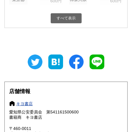
600円
600円
新潟県
富山県
600円
600円
すべて表示
石川県
福井県
600円
600円
山梨県
長野県
600円
600円
岐阜県
静岡県
600円
600円
愛知県
三重県
600円
600円
滋賀県
京都府
600円
600円
大阪府
兵庫県
600円
600円
店舗情報
奈良県
和歌山県
600円
600円
キヨ書店
愛知県公安委員会 第541161500600
鳥取県
島根県
600円
600円
書籍商 キヨ書店
岡山県
広島県
600円
600円
〒460-0011