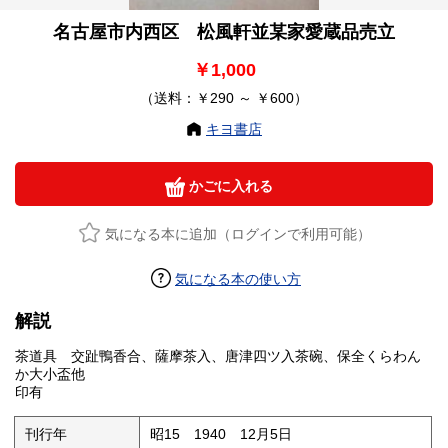
名古屋市内西区 松風軒並某家愛蔵品売立
￥1,000
（送料：￥290 ～ ￥600）
キヨ書店
かごに入れる
気になる本に追加（ログインで利用可能）
気になる本の使い方
解説
茶道具 交趾鴨香合、薩摩茶入、唐津四ツ入茶碗、保全くらわん
か大小盃他
印有
刊行年
昭15 1940 12月5日