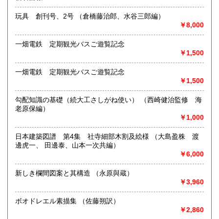
最寄駅：名古屋市営地下鉄鶴舞線
営業時間：12:00～18:00
玩具 創刊号、2号 （倉橋藤治郎、水谷三郎編）
定休日：火曜日定休(仕入れのため不定休となる場合がござい
￥8,000
ます)
一畑電鉄 定期観光バスご遊覧記念
書籍の買取について
￥1,500
美術関係、建築関係資料等扱っております。
また、江戸期からの古地図、刷り物など、視覚的に当時の様
一畑電鉄 定期観光バスご遊覧記念
子がわかる資料に力を入れております。
￥1,500
一般書や、専門書の扱いもございます。
店頭へのお持ち込み、宅配便でのご送付のいずれも承りま
勾配知識の基礎（続大工さしがね使い） （西崎健治監修 海
す。
老原保編）
どうぞお気軽にご相談ください。
￥1,000
取り扱い分野
日本建築図譜 第4集 社寺細部木割及絵様 （大島盈株 渡
邊虎一、 田邊泰、山本一次共編）
歴史、社会科学、自然科学、美術工芸、国語国文、古典籍、
￥6,000
近代文献、趣味、サブカルチャー、古書一般（その他）
新しき欄間図案と其構造 （永原與蔵）
￥3,960
ボオドレエル素描集 （佐藤朔訳）
￥2,860