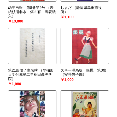
幼年画報 第8巻第4号
（表
しまだ
（静岡県島田市役
紙杉浦非水 傷ミ有、裏表紙
所）
欠）
￥1,100
￥19,800
第21回修了生名簿
（早稲田
スキー毛糸版 銀麗 第3集
大学付属第二早稲田高等学
（安井信子編）
院）
￥1,000
￥1,980