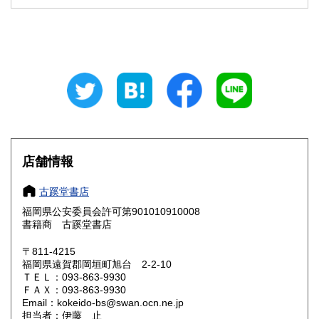
石川県
福井県
600円
600円
山梨県
長野県
600円
600円
岐阜県
静岡県
600円
600円
愛知県
三重県
600円
600円
滋賀県
京都府
600円
600円
大阪府
兵庫県
600円
600円
店舗情報
奈良県
和歌山県
600円
600円
古蹊堂書店
福岡県公安委員会許可第901010910008
鳥取県
島根県
600円
600円
書籍商 古蹊堂書店
岡山県
広島県
600円
600円
〒811-4215
福岡県遠賀郡岡垣町旭台 2-2-10
ＴＥＬ：093-863-9930
山口県
徳島県
600円
600円
ＦＡＸ：093-863-9930
Email：kokeido-bs@swan.ocn.ne.jp
香川県
愛媛県
600円
600円
担当者：伊藤 止