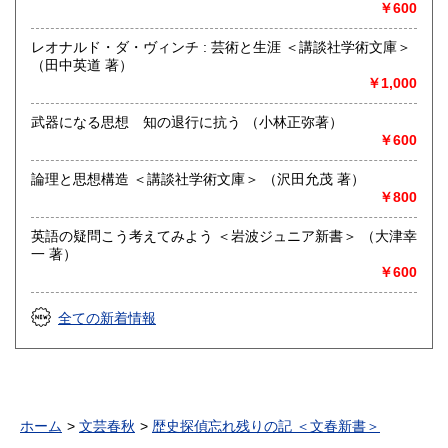
￥600
レオナルド・ダ・ヴィンチ : 芸術と生涯 ＜講談社学術文庫＞
（田中英道 著）
￥1,000
武器になる思想 知の退行に抗う （小林正弥著）
￥600
論理と思想構造 ＜講談社学術文庫＞ （沢田允茂 著）
￥800
英語の疑問こう考えてみよう ＜岩波ジュニア新書＞ （大津幸
一 著）
￥600
全ての新着情報
ホーム
文芸春秋
歴史探偵忘れ残りの記 ＜文春新書＞