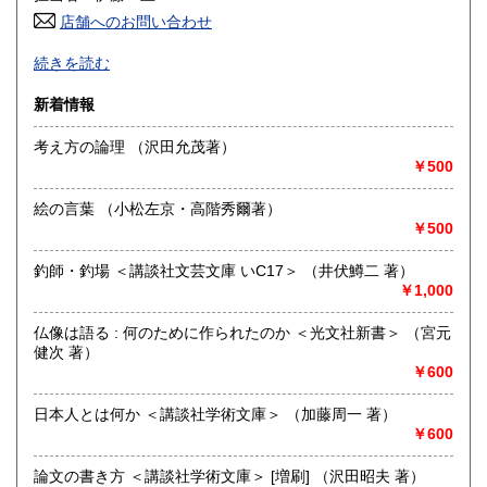
店舗へのお問い合わせ
高知県
福岡県
600円
600円
-
続きを読む
佐賀県
長崎県
600円
600円
沿線名：店舗営業なし
新着情報
最寄駅：-
熊本県
大分県
600円
600円
営業時間：-
考え方の論理 （沢田允茂著）
定休日：-
￥500
宮崎県
鹿児島県
600円
600円
書籍の買取について
絵の言葉 （小松左京・高階秀爾著）
沖縄県
600円
-
￥500
釣師・釣場 ＜講談社文芸文庫 いC17＞ （井伏鱒二 著）
取り扱い分野
￥1,000
哲学宗教、歴史、国語国文、外国文学、古書一般（その他）
仏像は語る : 何のために作られたのか ＜光文社新書＞ （宮元
健次 著）
￥600
日本人とは何か ＜講談社学術文庫＞ （加藤周一 著）
￥600
論文の書き方 ＜講談社学術文庫＞ [増刷] （沢田昭夫 著）