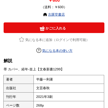
￥600
（送料：￥600）
古蹊堂書店
かごに入れる
気になる本に追加（ログインで利用可能）
気になる本の使い方
解説
帯 カバー、経年-並上【文春新書1299】
著者
半藤一利著
出版社
文芸春秋
刊行年
2021年3刷
ページ数
268p