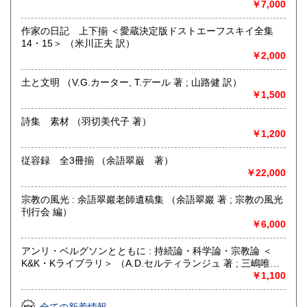
￥7,000
2025年5月、店舗を拡張しました。
ゆったり、ゆっくりと本を探せる店になりました。
作家の日記 上下揃 ＜愛蔵決定版ドストエーフスキイ全集
定休日なし、店舗で通販在庫の販売・受け渡し可能です。
14・15＞ （米川正夫 訳）
ぶらりと みちくさ にいらしてください。
￥2,000
沿線名：中央線
土と文明 （V.G.カーター, T.デール 著 ; 山路健 訳）
最寄駅：JR中央線・国立駅 (徒歩1分)
￥1,500
営業時間：10:00〜18:45
定休日：無し(※12/31～1/3は休業)
詩集 素材 （羽切美代子 著）
￥1,200
書籍の買取について
従容録 全3冊揃 （余語翠巌 著）
関東一円、出張買取にお伺いします。
￥22,000
古本・古書籍の他にも古物全般(CD・DVD、レコード、書道
宗教の風光 : 余語翠巖老師遺稿集 （余語翠巖 著 ; 宗教の風光
用品、玩具(鉄道模型・ミニカーなど)買い取りいたします。
刊行会 編）
ぜひご相談ください。
￥6,000
買取ご相談フリーダイヤル
0120-797-090
アンリ・ベルグソンとともに : 持続論・科学論・宗教論 ＜
K&K・Kライブラリ＞ （A.D.セルティランジュ 著 ; 三嶋唯義
ご相談フォームでお問合せ
訳・解説）
￥1,100
https://michikusa.co.jp/tp/contact
メールでお問い合せ