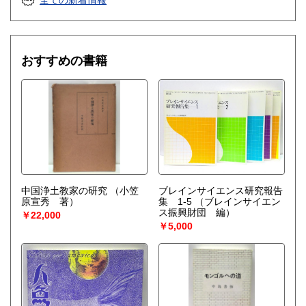
全ての新着情報
info@michikusa.co.jp
もちろん、店頭へのお持ち込みも大歓迎です!
おすすめの書籍
取り扱い分野
哲学宗教、社会科学、美術工芸、趣味、古書一般（その他）
思想哲学宗教、歴史、社会科学、学術文庫、動植物、アー
ト・展覧会図録、趣味と生活の本、絵本、ＣＤ、レコード
中国浄土教家の研究
（小笠
ブレインサイエンス研究報告
原宣秀 著）
集 1-5
（ブレインサイエン
ス振興財団 編）
￥22,000
￥5,000