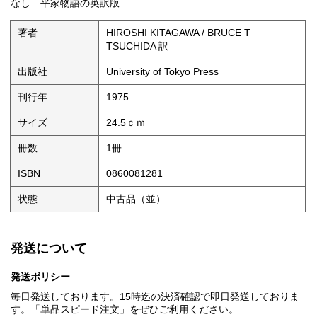
なし 平家物語の英訳版
著者
HIROSHI KITAGAWA / BRUCE T
TSUCHIDA 訳
出版社
University of Tokyo Press
刊行年
1975
サイズ
24.5ｃｍ
冊数
1冊
ISBN
0860081281
状態
中古品（並）
発送について
発送ポリシー
毎日発送しております。15時迄の決済確認で即日発送しておりま
す。「単品スピード注文」をぜひご利用ください。