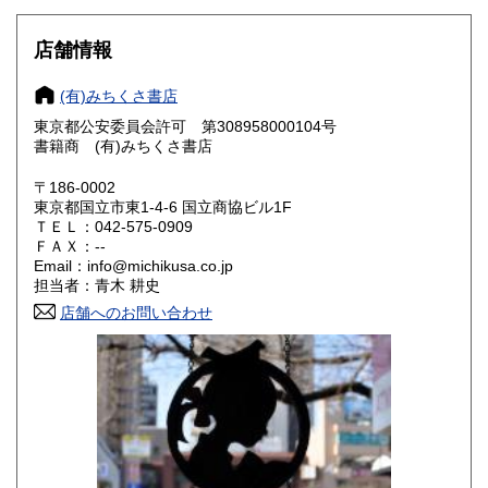
山梨県
長野県
880円
880円
店舗情報
岐阜県
静岡県
880円
880円
(有)みちくさ書店
愛知県
三重県
880円
880円
東京都公安委員会許可 第308958000104号
書籍商 (有)みちくさ書店
滋賀県
京都府
990円
990円
〒186-0002
大阪府
兵庫県
990円
990円
東京都国立市東1-4-6 国立商協ビル1F
ＴＥＬ：042-575-0909
奈良県
和歌山県
ＦＡＸ：--
990円
990円
Email：info@michikusa.co.jp
担当者：青木 耕史
鳥取県
島根県
1,150円
1,150円
店舗へのお問い合わせ
岡山県
広島県
1,150円
1,150円
山口県
徳島県
1,150円
1,150円
香川県
愛媛県
1,150円
1,150円
高知県
福岡県
1,150円
1,410円