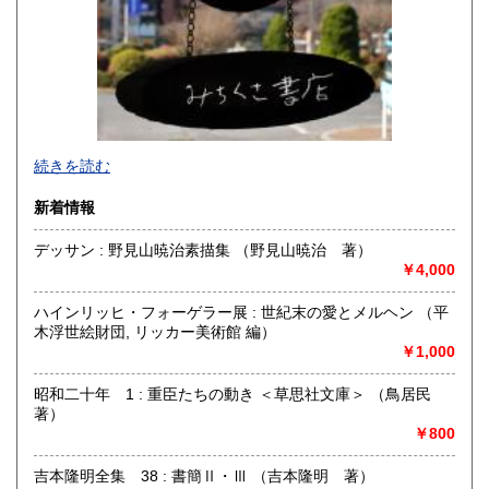
佐賀県
長崎県
1,410円
1,410円
熊本県
大分県
1,410円
1,410円
宮崎県
鹿児島県
1,410円
1,410円
続きを読む
沖縄県
1,450円
新着情報
デッサン : 野見山暁治素描集 （野見山暁治 著）
￥4,000
ハインリッヒ・フォーゲラー展 : 世紀末の愛とメルヘン （平
木浮世絵財団, リッカー美術館 編）
￥1,000
昭和二十年 1 : 重臣たちの動き ＜草思社文庫＞ （鳥居民
著）
￥800
国立駅前の古書店です。
吉本隆明全集 38 : 書簡Ⅱ・Ⅲ （吉本隆明 著）
2020年5月に引っ越ししました。