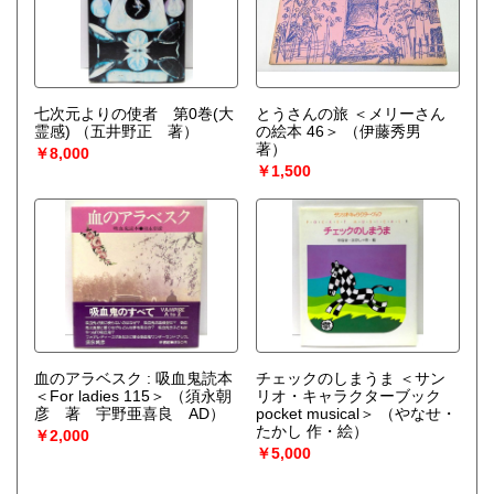
七次元よりの使者 第0巻(大
とうさんの旅 ＜メリーさん
霊感)
（五井野正 著）
の絵本 46＞
（伊藤秀男
著）
￥8,000
￥1,500
血のアラベスク : 吸血鬼読本
チェックのしまうま ＜サン
＜For ladies 115＞
（須永朝
リオ・キャラクターブック
彦 著 宇野亜喜良 AD）
pocket musical＞
（やなせ・
たかし 作・絵）
￥2,000
￥5,000