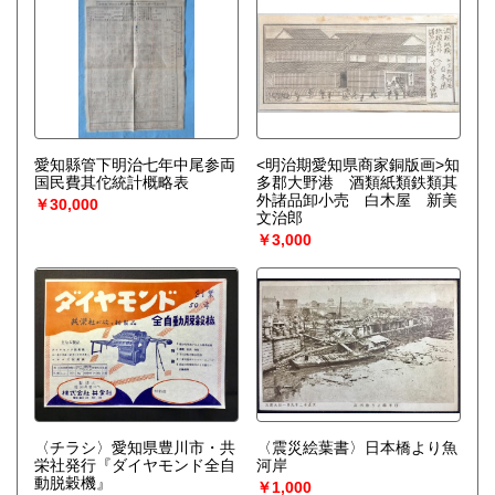
愛知縣管下明治七年中尾参両
<明治期愛知県商家銅版画>知
国民費其佗統計概略表
多郡大野港 酒類紙類鉄類其
外諸品卸小売 白木屋 新美
￥30,000
文治郎
￥3,000
〈チラシ〉愛知県豊川市・共
〈震災絵葉書〉日本橋より魚
栄社発行『ダイヤモンド全自
河岸
動脱穀機』
￥1,000