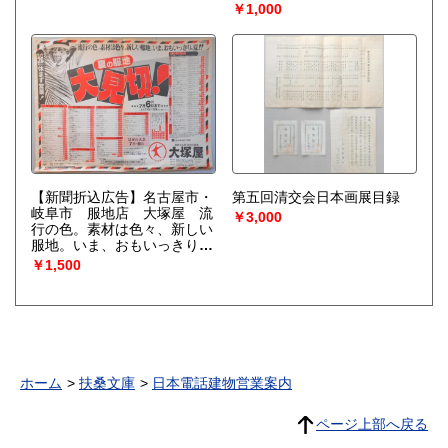
￥1,000
【新聞折込広告】名古屋市・
第五回清交会日本画展目録
岐阜市 服地店 大塚屋 流
￥3,000
行の色。素材は色々、新しい
服地。いま、おもいっきり、
夏!! 夏の服地大見切!
￥1,500
ホーム
扶桑文庫
日本電話建物営業案内
ページ上部へ戻る