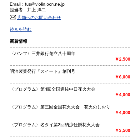
Email：fus@violin.ocn.ne.jp
香川県
愛媛県
300円
300円
担当者：井上 洋二
店舗へのお問い合わせ
高知県
福岡県
300円
300円
古文書、古地図、刷り物、一枚もの、絵葉書、鳥瞰図、近代
続きを読む
文献資料等を主体に扱っております。
佐賀県
長崎県
300円
300円
新着情報
沿線名：名鉄犬山線
熊本県
大分県
300円
300円
最寄駅：江南駅下車
〈パンフ〉三井銀行創立八十周年
営業時間：10:00〜17:00
￥2,500
宮崎県
鹿児島県
定休日：不定休
300円
300円
明治製菓発行『スイート』創刊号
書籍の買取について
沖縄県
300円
￥6,000
買取 買取専用フリーダイヤル 0120-006-229 (担当・
井上)
〈プログラム〉第4回全国選抜中日花火大会
￥4,000
古書買取、古本買取、古書、古本の大量買い取りは大歓迎で
す。
〈プログラム〉第三回全国花火大会 花火のしおり
御整理・御売却はお気軽に当店にご相談ください。
￥4,000
お電話、メール等でご連絡次第、即日に参上いたします。古
書買い取り、古本買い取り、大量大歓迎です。
〈プログラム〉名タイ第2回納涼仕掛花火大会
特に古いもの全般(和本、古文書、紙物チラシ、郷土資料、地
￥3,500
図、宗教、芸能、美術、文学、雑誌等)に力を入れておりま
す。