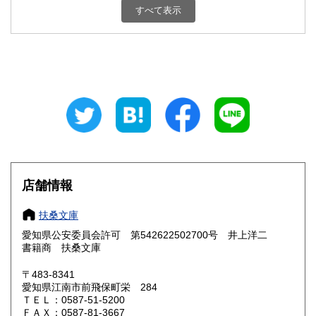
すべて表示
石川県
福井県
300円
300円
山梨県
長野県
300円
300円
岐阜県
静岡県
300円
300円
愛知県
三重県
300円
300円
滋賀県
京都府
300円
300円
大阪府
兵庫県
300円
300円
店舗情報
奈良県
和歌山県
300円
300円
扶桑文庫
愛知県公安委員会許可 第542622502700号 井上洋二
鳥取県
島根県
300円
300円
書籍商 扶桑文庫
岡山県
広島県
300円
300円
〒483-8341
愛知県江南市前飛保町栄 284
ＴＥＬ：0587-51-5200
山口県
徳島県
300円
300円
ＦＡＸ：0587-81-3667