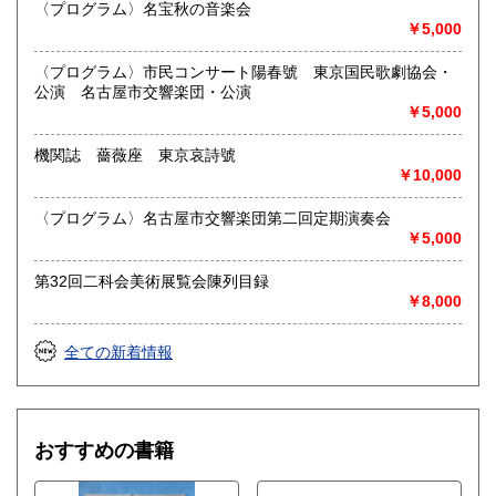
〈プログラム〉名宝秋の音楽会
又書画骨董品も別部門で取り扱いしておりますので引越し増
￥5,000
改築の際には合わせてご利用ください。
愛知県・岐阜県を中心に近県の方、日時打ち合わせの後、ご
〈プログラム〉市民コンサート陽春號 東京国民歌劇協会・
訪問し、見積もり・買入をさせていただきます。
公演 名古屋市交響楽団・公演
まずはお気軽にご連絡ください。
￥5,000
お品物を送料着払いでお送りいただければ、即日に評価しご
連絡ご送金いたします。
機関誌 薔薇座 東京哀詩號
￥10,000
送り先 〒483-8341
愛知県江南市前飛保町栄284 扶桑文庫 担当井
〈プログラム〉名古屋市交響楽団第二回定期演奏会
上
￥5,000
取り扱い分野
第32回二科会美術展覧会陳列目録
￥8,000
総記、哲学宗教、歴史、社会科学、自然科学、美術工芸、国
語国文、外国文学、古典籍、近代文献、趣味、外国書、サブ
カルチャー、古書一般（その他）
全ての新着情報
古文書・和本・刷り物・絵葉書・近代文献資料・エフェメラ
おすすめの書籍