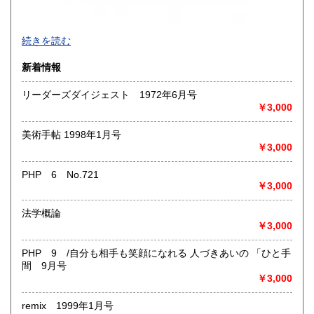
買取品目一覧
続きを読む
◎書籍【専門書・学術書・最新本・哲学・宗教・思想・美
新着情報
術・アート・建築・書道・理工学・東洋医学・ビジネス書・
武道・山岳・オカルト・幻想文学・サブカルチャー・70年
リーダーズダイジェスト 1972年6月号
代、80年代アイドル・アニメ・漫画・雑誌・アダルト・マニ
￥3,000
ア】などオールジャンルを専門スタッフが高額査定
◎メディア商品【ジャズ・ロック・クラシック・映画・アニ
美術手帖 1998年1月号
メ・ゲーム・声優・アイドル・ビジネス・アダルト・車・バ
￥3,000
イク・鉄道・レトロ系】などのCD、DVD、Blu-ray、LP、
EP、カセット、ポスター、おもちゃ、グッズ、パンフレット
PHP 6 No.721
などマニアックなものを中心に高価買取
￥3,000
◎その他【骨董品・美術品・仏教美術・中国美術・切手・エ
法学概論
ンタイア・和本・漢籍・戦争㊙︎資料・書道具・茶道具・戦前
￥3,000
絵はがき・鳥瞰図・古地図・浮世絵・軸・拓本・印譜・エロ
グロ】など古いものの中には希少価値の高いものも多数ござ
PHP 9 /自分も相手も笑顔になれる 人づきあいの 「ひと手
いますので価値がないと処分される前に是非 ｢古本倶楽部｣ま
間 9月号
で、お問い合わせ下さい
￥3,000
沿線名：-
remix 1999年1月号
最寄駅：-