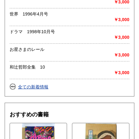
￥3,000
営業時間：-
定休日：-
世界 1996年4月号
￥3,000
書籍の買取について
◎出張買取◎
ドラマ 1998年10月号
○出張費無料
￥3,000
○出張買取は通常、東海圏のみ
お星さまのレール
※お売り頂ける本の量や質が見込める場合は関東〜近畿エリ
￥3,000
ア要相談
例
和辻哲郎全集 10
【1000冊以上の専門書やマニア書籍がある】
￥3,000
【大学の研究室の整理】
【遺品整理で古い紙モノや道具など価値の有無が分からない
ものがある】
全ての新着情報
【神社仏閣、蔵の整理、中国古典籍など査定にかなりの専門
知識を要する】
場合などお気軽にご相談ください。
-------------------------------------------
おすすめの書籍
買取専用ダイヤル
050-3698-2626
-------------------------------------------
◎宅配買取◎