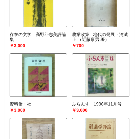
存在の文学 高野斗志美評論
農業政策 : 地代の発展・消滅
集
上
（近藤康男 著）
￥3,000
￥700
資料倫・社
ふらんす 1996年11月号
￥3,000
￥3,000