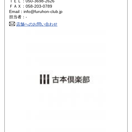
ＴＥＬ：050-3698-2626
山口県
徳島県
800円
800円
ＦＡＸ：058-203-0789
Email：info@furuhon-club.jp
香川県
愛媛県
800円
800円
担当者：-
店舗へのお問い合わせ
高知県
福岡県
800円
900円
佐賀県
長崎県
900円
900円
熊本県
大分県
900円
900円
宮崎県
鹿児島県
900円
900円
沖縄県
1,200円