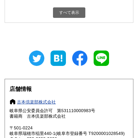
新潟県
富山県
800円
800円
すべて表示
石川県
福井県
800円
800円
山梨県
長野県
800円
800円
岐阜県
静岡県
800円
800円
愛知県
三重県
800円
800円
滋賀県
京都府
800円
800円
大阪府
兵庫県
800円
800円
店舗情報
奈良県
和歌山県
800円
800円
古本倶楽部株式会社
岐阜県公安委員会許可 第531110000983号
鳥取県
島根県
800円
800円
書籍商 古本倶楽部株式会社
岡山県
広島県
800円
800円
〒501-0224
岐阜県瑞穂市稲里440-1(岐阜市登録番号 T9200001028549)