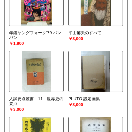
○30点より宅配送料無料
○梱包用ダンボールの無料送付可能
○買取金額の概算が知りたい方は、事前査定のサービスもぜひ
ご活用下さい。
宅配買取送付先
年鑑ヤングフォーク'79 バン
平山郁夫のすべて
----------------------------------------
バン
￥3,000
501-0224
￥1,800
岐阜県瑞穂市稲里197-1
古本倶楽部 宅配買取受付係
058-322-2366
----------------------------------------
取り扱い分野
-
オールジャンル、戦前紙モノ、古典籍
入試要点叢書 11 世界史の
PLUTO 設定画集
要点
￥3,000
￥3,000