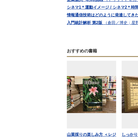
シネマ1＊運動イメージ / シネマ2＊時
情報通信技術はどのように発達してき
入門統計解析 第2版
（倉田／博史；星
おすすめの書籍
山菜採りの楽しみ方 ＜レジ
しっかり