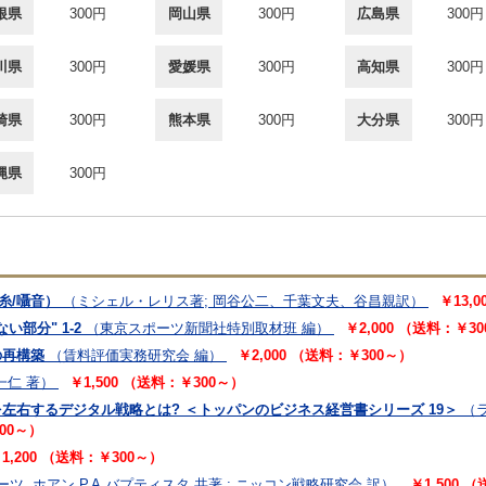
根県
300円
岡山県
300円
広島県
300円
川県
300円
愛媛県
300円
高知県
300円
崎県
300円
熊本県
300円
大分県
300円
縄県
300円
糸/囁音）
（ミシェル・レリス著; 岡谷公二、千葉文夫、谷昌親訳）
￥13,0
い部分" 1-2
（東京スポーツ新聞社特別取材班 編）
￥2,000 （送料：￥3
の再構築
（賃料評価実務研究会 編）
￥2,000 （送料：￥300～）
一仁 著）
￥1,500 （送料：￥300～）
を左右するデジタル戦略とは? ＜トッパンのビジネス経営書シリーズ 19＞
（ラ
300～）
1,200 （送料：￥300～）
ーツ, ホアン P.A.バプティスタ 共著 ; ニッコン戦略研究会 訳）
￥1,500 