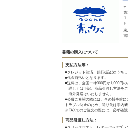
〒1
東
Ｔ
Ｆ
東
書
書籍の購入について
支払方法等：
■クレジット決済、銀行振込(ゆうちょ
■代金前払いとなります。
■送料は、全国一律300円か1,000
詳しくは下記、商品引渡し方法をご
海外発送はいたしません。
■公費ご希望の際には、その旨事前に
トラブル防止のため、送り先は学内研
※FAXでのご注文の際には、必ず確
商品引渡し方法：
■クリックポスト、レターパックプラ