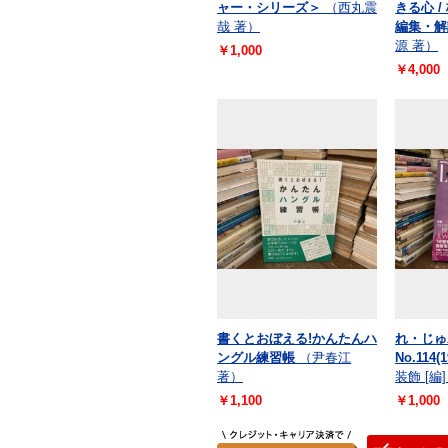
ャー・シリーズ＞
（西丸震
きる心 /
哉 著）
編集・解
源 著）
￥1,000
￥4,000
書くとおぼえる!かんたんハ
れ・じゅ
ングル練習帳
（尹春江
No.114
著）
装飾 [編
￥1,100
￥1,000