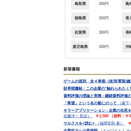
鳥取県
300円
島
徳島県
300円
香
佐賀県
300円
長
鹿児島県
300円
沖
新着書籍
ゲームの規則 全４巻揃（抹消/軍装/縫
財界閻魔帖 : この企業の"触れられたくな
賃料評価の理論と実務 : 継続賃料評価
「希望」という名の船にのって
（森下
キラーアプリケーション : 企業の生死
佐藤洋一 監訳）
￥1,500 （送料：￥
マルクスを<読む>
（福岡安則 著）
￥
企業拡大への再挑戦
（ドゥワイト L.ガ