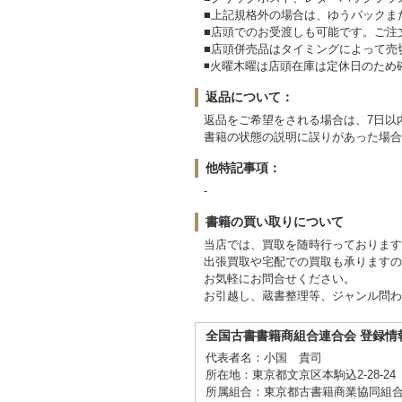
■上記規格外の場合は、ゆうパックまた
■店頭でのお受渡しも可能です。ご注
■店頭併売品はタイミングによって売
◾️火曜木曜は店頭在庫は定休日のた
返品について：
返品をご希望をされる場合は、7日以
書籍の状態の説明に誤りがあった場合
他特記事項：
-
書籍の買い取りについて
当店では、買取を随時行っております
出張買取や宅配での買取も承りますの
お気軽にお問合せください。
お引越し、蔵書整理等、ジャンル問わ
全国古書書籍商組合連合会 登録情
代表者名：小国 貴司
所在地：東京都文京区本駒込2-28-24
所属組合：東京都古書籍商業協同組