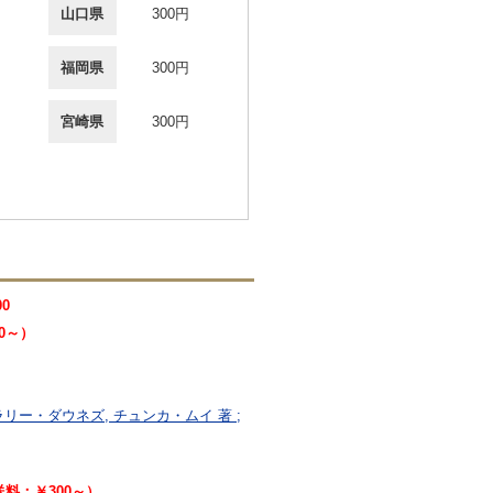
山口県
300円
福岡県
300円
宮崎県
300円
00
00～）
リー・ダウネズ, チュンカ・ムイ 著 ;
（送料：￥300～）