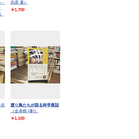
カ・
忠彦 著）
,
￥1,700
）
長谷
渡り鳥たちが語る科学夜話
（全卓樹 (著)）
￥1,100