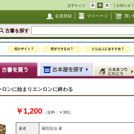
お知らせ
文字サイズ
会員登録
マイページ
買い
古書を探す
エンロンに始まりエンロンに終わる
￥1,200
（送料：￥300）
著者
菊田良治 著