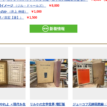
間イメージ
（ジル・ドゥールズ）
￥8,000
たのか
（井上 伸雄）
￥1,000
野／崇宏【著】）
￥1,500
新着情報
やれよ ＜現代を生
リルケの文学世界 増訂版
ジューコフ元帥回想録 : 