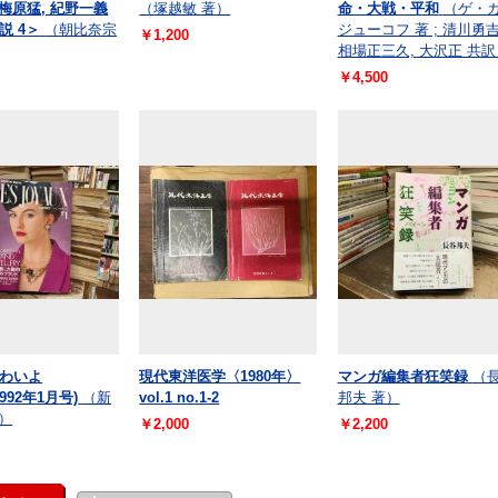
 梅原猛, 紀野一義
（塚越敏 著）
命・大戦・平和
（ゲ・
説 4＞
（朝比奈宗
ジューコフ 著 ; 清川勇吉
￥1,200
相場正三久, 大沢正 共訳
￥4,500
わいよ
現代東洋医学〈1980年〉
マンガ編集者狂笑録
（
(1992年1月号)
（新
vol.1 no.1-2
邦夫 著）
]）
￥2,000
￥2,200