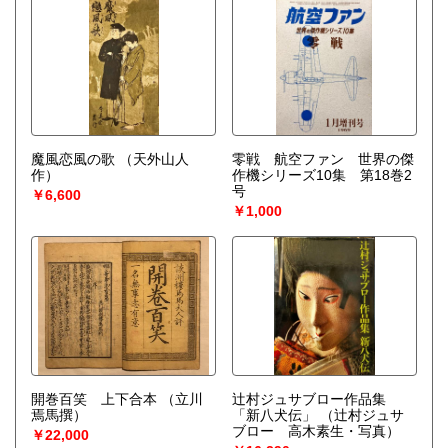
魔風恋風の歌
（天外山人
零戦 航空ファン 世界の傑
作）
作機シリーズ10集 第18巻2
号
￥6,600
￥1,000
開巻百笑 上下合本
（立川
辻村ジュサブロー作品集
焉馬撰）
「新八犬伝」
（辻村ジュサ
ブロー 高木素生・写真）
￥22,000