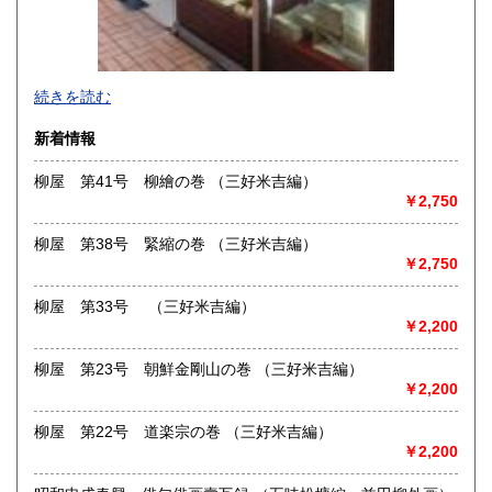
演劇・演芸・映画・音楽・民俗・風俗関係書を強力に蒐集し
続きを読む
ております。12月31日〜1月3日休業いたします。
新着情報
沿線名：JR線、阪急線、阪神線、地下鉄御堂筋線・谷町線・
四つ橋線
柳屋 第41号 柳繪の巻 （三好米吉編）
最寄駅：JR大阪駅、阪急梅田、阪神梅田、地下鉄梅田・東梅
￥2,750
田・西梅田
営業時間：11時〜20時
柳屋 第38号 緊縮の巻 （三好米吉編）
定休日：水曜日
￥2,750
書籍の買取について
柳屋 第33号 （三好米吉編）
-
￥2,200
取り扱い分野
柳屋 第23号 朝鮮金剛山の巻 （三好米吉編）
￥2,200
美術工芸、近代文献、趣味、サブカルチャー、古書一般（そ
の他）
柳屋 第22号 道楽宗の巻 （三好米吉編）
￥2,200