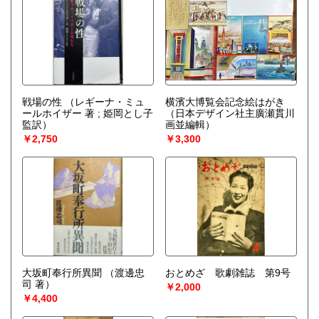
戦場の性
（レギーナ・ミュ
横濱大博覧会記念絵はがき
ールホイザー 著 ; 姫岡とし子
（日本デザイン社主廣瀬貫川
監訳）
画並編輯）
￥2,750
￥3,300
大坂町奉行所異聞
（渡邊忠
おとめざ 歌劇雑誌 第9号
司 著）
￥2,000
￥4,400