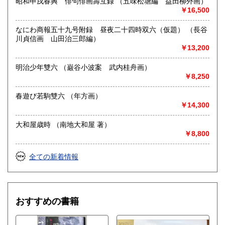
昭和申戌春興 俳句俳画壽互録 （五味松塘編 益田柳外画）
￥16,500
なにわ商報五十九号附録 昼夜二十四時双六（仮題） （長谷
川貞信画 山田治三郎編）
￥13,200
明治少年雙六 （巌谷小波案 武内桂舟画）
￥8,250
春遊び若駒雙六 （年方画）
￥14,300
大和屋歳時 （南地大和屋 著）
￥8,800
全ての新着情報
おすすめの書籍