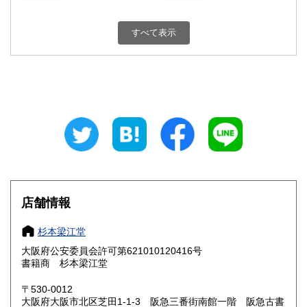
新潟県
富山県
350円
350円
すべて表示
石川県
福井県
350円
350円
山梨県
長野県
350円
350円
岐阜県
静岡県
350円
350円
愛知県
三重県
350円
350円
滋賀県
京都府
350円
350円
大阪府
兵庫県
350円
350円
店舗情報
奈良県
和歌山県
350円
350円
杉本梁江堂
大阪府公安委員会許可第621010120416号
鳥取県
島根県
350円
350円
書籍商 杉本梁江堂
岡山県
広島県
350円
350円
〒530-0012
大阪府大阪市北区芝田1-1-3 阪急三番街南館一階 阪急古書