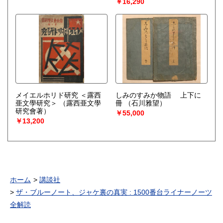
￥16,290
メイエルホリド研究 ＜露西
しみのすみか物語 上下に
亜文學研究＞
（露西亜文學
冊
（石川雅望）
研究會著）
￥55,000
￥13,200
ホーム
講談社
ザ・ブルーノート、ジャケ裏の真実 : 1500番台ライナーノーツ
全解読