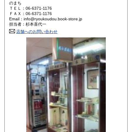
のまち
山口県
徳島県
350円
350円
ＴＥＬ：06-6371-1176
ＦＡＸ：06-6371-1176
香川県
愛媛県
350円
350円
Email：info@ryoukoudou.book-store.jp
担当者：杉本喜代一
高知県
福岡県
350円
350円
店舗へのお問い合わせ
佐賀県
長崎県
350円
350円
熊本県
大分県
350円
350円
宮崎県
鹿児島県
350円
350円
沖縄県
350円