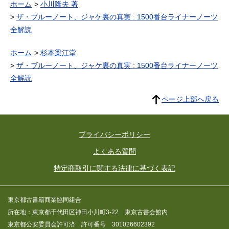
ホーム
小川隆夫 著
ザ・ブルーノート、ジャケ裏の真実 : 1500番台ライナーノーツ
全解読
ホーム
杉本梁江堂
ザ・ブルーノート、ジャケ裏の真実 : 1500番台ライナーノーツ
全解読
ページ上部へ戻る
プライバシーポリシー
よくある質問
特定商取引に関する法律に基づく表記
東京都古書籍商業協同組合
所在地：東京都千代田区神田小川町3-22 東京古書会館内
東京都公安委員会許可済 許可番号 301026602392