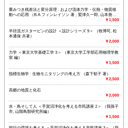
300円
300円
メールアドレス【book@koshofujiwarashoten.com】
重みつき残差法と変分原理 : および流体力学・伝熱・物質移
沖縄県
300円
※販売書籍につきまして【お電話でのお問い合わせ】は、現
動への応用 （B.A.フィンレイソン 著 ; 鷲津久一郎, 山本善之,
品在庫を確認するためお時間を頂戴いたします。
川井忠彦 共訳）
￥1,500
(お電話折返しでのご対応となります)
半径流ガスタービンの設計 ＜設計シリーズ 9＞ （牧博司, 松
沿線名：JR中央線・総武線・東京メトロ丸ノ内線
本通保 共著）
最寄駅：御茶ノ水駅・本郷三丁目駅
￥2,000
営業時間：【事務所営業・通信販売専門 (ご来店不可)】
9:00〜17:00 ※買取・仕入れ等で不在の場合がございます
力学 ＜東京大学基礎工学 3＞ （東京大学工学部応用物理学教
定休日：水曜日・日曜日・年末年始
室 編）
￥1,500
書籍の買取について
指標生物学 : 生物モニタリングの考え方 （森下郁子 著）
自然科学等の学術書・専門書・その他資料買取り致します。
￥2,500
電話・FAX・メール等でお気軽にご相談下さいませ。
出張買取・配送料着払い(当店の支払い)で送って頂くことも
高郷の地質と化石
可能でございます。
￥2,000
※お送り頂く場合は必ず事前にご連絡下さいませ。
水・鳥そして人 ＜手賀沼浄化を考える市民講座 2＞ （我孫子
取り扱い分野
市, 山階鳥類研究所編）
自然科学、外国書、古書一般（その他）
￥1,500
【地球科学(地質・鉱物)・天文学・動物学・植物学・その他
自然科学】
明日の環境を考える ＜手賀沼浄化を考える市民講座 3＞ （我