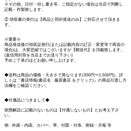
※その他、日付・但し書き等、ご指定がない場合は当店で判断し
記載・作製致します。
② 領収書の発行は【商品と同封発送のみ】ご対応させて頂きま
す。
※重要※
商品発送後の領収証発行(または記載内容の訂正・変更等で再送の
場合)は、大変恐縮ではございますが【郵送代】を頂戴致します。
(返信用封筒を当店までお送り下さい)
予めご了承のほどお願い申し上げます。
◆送料は商品の価格・大きさで異なります(300円〜1,500円)。詳
しくは『書店情報(書店名 : 藤原書店 をクリック)』の商品引渡し方
法欄をご確認ください。
◆付属品につきまして◆
状態解説に記載のないものは【付属しないもの】とお考え下さ
い。
例 : 外函・内函、カバー、帯、付図・付表、附録・月報 等