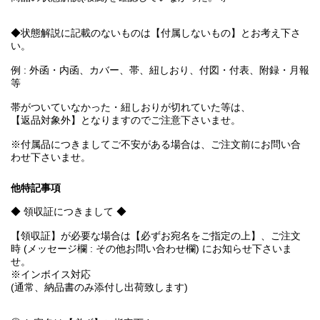
◆状態解説に記載のないものは【付属しないもの】とお考え下さ
い。
例 : 外函・内函、カバー、帯、紐しおり、付図・付表、附録・月報
等
帯がついていなかった・紐しおりが切れていた等は、
【返品対象外】となりますのでご注意下さいませ。
※付属品につきましてご不安がある場合は、ご注文前にお問い合
わせ下さいませ。
他特記事項
◆ 領収証につきまして ◆
【領収証】が必要な場合は【必ずお宛名をご指定の上】、ご注文
時 (メッセージ欄 : その他お問い合わせ欄) にお知らせ下さいま
せ。
※インボイス対応
(通常、納品書のみ添付し出荷致します)