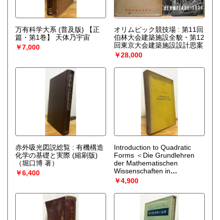
万有科学大系 (普及版) 【正
オリムピック競技場 : 第11回
篇・第1巻】 天体乃宇宙
伯林大会建築施設全貌・第12
回東京大会建築施設設計思案
￥7,000
￥28,000
赤外吸光図説総覧 : 有機構造
Introduction to Quadratic
化学の基礎と実際 (縮刷版)
Forms ＜Die Grundlehren
（堀口博 著）
der Mathematischen
Wissenschaften in
￥6,400
Einzeldarstellungen Volume
￥4,900
117＞ ※難有※
（O. T.
O’Meara）