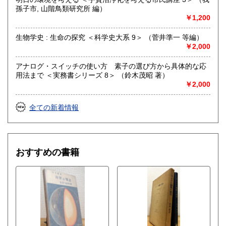
孫子市, 山階鳥類研究所 編）
￥1,200
生物学史 : 生命の探究 ＜科学史大系 9＞ （菅井準一 等編）
￥2,000
アナログ・スイッチの使い方 素子の選び方から具体的な応
用法まで ＜実務書シリーズ 8＞ （鈴木茂昭 著）
￥2,000
全ての新着情報
おすすめの書籍