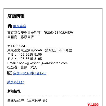
滋賀県
京都府
300円
300円
大阪府
兵庫県
300円
300円
店舗情報
奈良県
和歌山県
300円
300円
藤原書店
東京都公安委員会許可 第305471408245号
鳥取県
島根県
300円
300円
書籍商 藤原書店
岡山県
広島県
300円
300円
〒113-0034
東京都文京区湯島2-5-6 清水ビル2F 3号室
ＴＥＬ：03-5615-8195
山口県
徳島県
300円
300円
ＦＡＸ：03-5615-8195
Email：book@koshofujiwarashoten.com
香川県
愛媛県
300円
300円
担当者：藤原 武人
店舗へのお問い合わせ
高知県
福岡県
300円
300円
【通信販売専門 (ご来店不可)】 の古書店です。
続きを読む
※大変申し訳ございませんが、店頭での販売は行っておりま
佐賀県
長崎県
300円
300円
せん。
新着情報
熊本県
大分県
300円
300円
書籍の状態等、ご不明な点・気になる所がございましたら、
高速増殖炉 （三木良平 著）
Eメール・電話でお気軽にお問い合わせ下さいませ。
￥1,800
宮崎県
鹿児島県