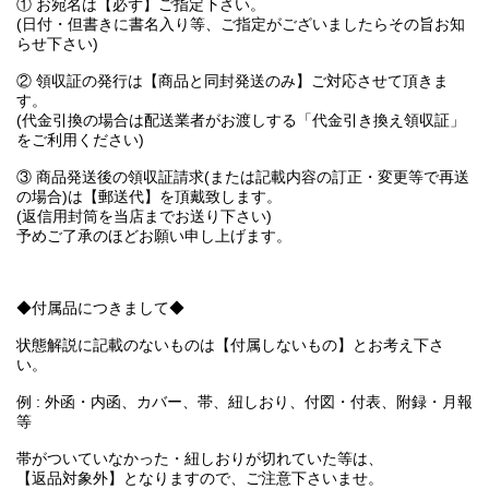
① お宛名は【必ず】ご指定下さい。
(日付・但書きに書名入り等、ご指定がございましたらその旨お知
らせ下さい)
② 領収証の発行は【商品と同封発送のみ】ご対応させて頂きま
す。
(代金引換の場合は配送業者がお渡しする「代金引き換え領収証」
をご利用ください)
③ 商品発送後の領収証請求(または記載内容の訂正・変更等で再送
の場合)は【郵送代】を頂戴致します。
(返信用封筒を当店までお送り下さい)
予めご了承のほどお願い申し上げます。
◆付属品につきまして◆
状態解説に記載のないものは【付属しないもの】とお考え下さ
い。
例 : 外函・内函、カバー、帯、紐しおり、付図・付表、附録・月報
等
帯がついていなかった・紐しおりが切れていた等は、
【返品対象外】となりますので、ご注意下さいませ。