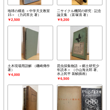
地球の構造 ＜中学天文教室
二サイクル機関の研究 : 記念
15＞
（力武常次 著）
論文集
（富塚清 著）
￥2,500
￥9,200
土木現場用語解
（磯崎傳作
昆虫採集物語 ＜郷土研究少
著）
年読本＞
（小山海太郎 著、
水上民平 装幀插画）
￥4,000
￥6,500