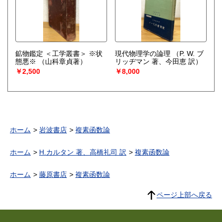
鉱物鑑定 ＜工学叢書＞ ※状
現代物理学の論理
（P. W. ブ
態悪※
（山科章貞著）
リッヂマン 著、今田恵 訳）
￥2,500
￥8,000
ホーム
岩波書店
複素函数論
ホーム
H.カルタン 著、高橋礼司 訳
複素函数論
ホーム
藤原書店
複素函数論
ページ上部へ戻る