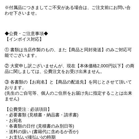
※付属品につきましてご不安がある場合は、ご注文前にお問い合
わせ下さいませ。
◆公費・ご注意事項◆
【インボイス対応】
① 書類は当店作製のもの、また【商品と同封発送】のみご対応可
能でございます。
② 大変申し訳ございませんが、現在【本体価格2,000円以下】の商
品に関しましては、公費注文をお受け出来ません。
③ 各書類の【お宛名】と【商品の配送先】を同じとさせて頂いて
おります。
(先生のご自宅等、個人のご住所をお届け先に指定することは出来
ません)
【公費受注 : 必須項目】
・必要書類 (見積書・納品書・請求書)
・お宛名
・各書類の日付 (見積書のみ別日等)
・送料の扱い (書籍代に含めるか否か)
・お支払い(後払い)の時期