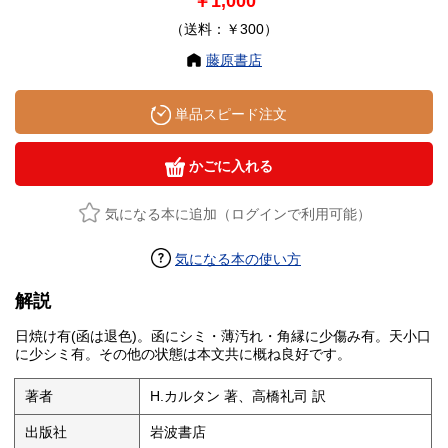
￥1,000
（送料：￥300）
藤原書店
単品スピード注文
かごに入れる
気になる本に追加（ログインで利用可能）
気になる本の使い方
解説
日焼け有(函は退色)。函にシミ・薄汚れ・角縁に少傷み有。天小口
に少シミ有。その他の状態は本文共に概ね良好です。
著者
H.カルタン 著、高橋礼司 訳
出版社
岩波書店