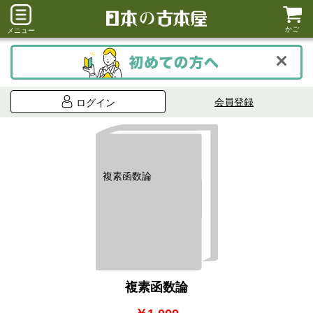
かご
メニュー
会員登録
ログイン
複素函数論
複素函数論