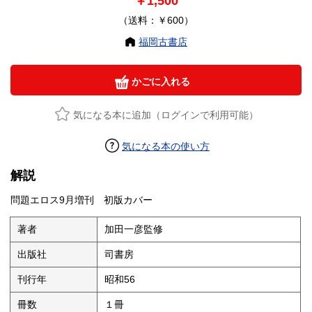
￥1,500
（送料：￥600）
福岡古書店
かごに入れる
気になる本に追加（ログインで利用可能）
気になる本の使い方
解説
問題エロス9月増刊 初版カバー
著者
加田一彦監修
出版社
司書房
刊行年
昭和56
冊数
１冊