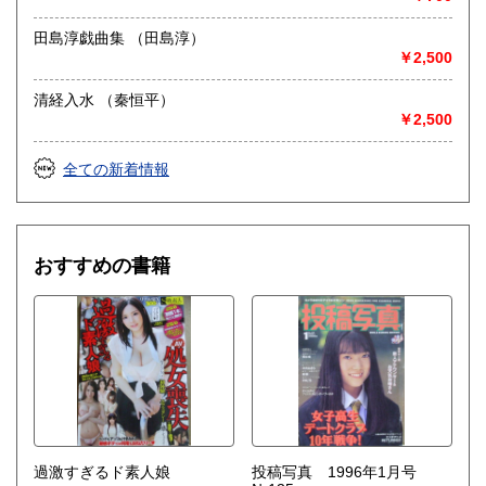
田島淳戯曲集 （田島淳）
￥2,500
清経入水 （秦恒平）
￥2,500
全ての新着情報
おすすめの書籍
過激すぎるド素人娘
投稿写真 1996年1月号