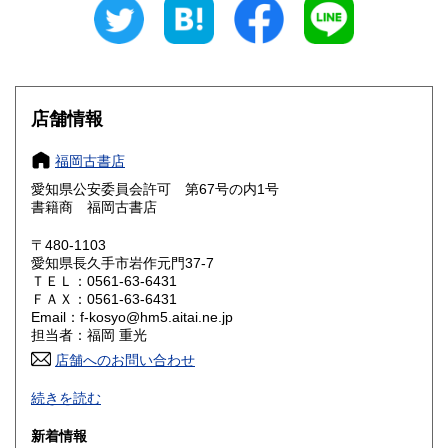
愛知県
三重県
600円
600円
滋賀県
京都府
600円
600円
大阪府
兵庫県
600円
600円
店舗情報
奈良県
和歌山県
600円
600円
福岡古書店
愛知県公安委員会許可 第67号の内1号
鳥取県
島根県
600円
600円
書籍商 福岡古書店
岡山県
広島県
600円
600円
〒480-1103
愛知県長久手市岩作元門37-7
ＴＥＬ：0561-63-6431
山口県
徳島県
600円
600円
ＦＡＸ：0561-63-6431
Email：f-kosyo@hm5.aitai.ne.jp
香川県
愛媛県
600円
600円
担当者：福岡 重光
店舗へのお問い合わせ
高知県
福岡県
600円
600円
古書全般豊富な仕入れ特に近代 現代文学の初版本 漫画・
続きを読む
写真集「アイドル」に力を入れております。
佐賀県
長崎県
600円
600円
新着情報
沿線名：-