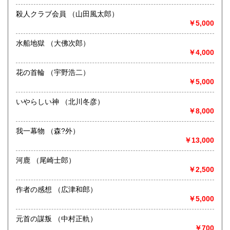
熊本県
大分県
600円
600円
最寄駅：名鉄バス停岩作西30m
殺人クラブ会員 （山田風太郎）
営業時間：-
￥5,000
宮崎県
鹿児島県
定休日：-
600円
600円
水船地獄 （大佛次郎）
書籍の買取について
沖縄県
600円
￥4,000
-
花の首輪 （宇野浩二）
￥5,000
取り扱い分野
歴史、美術工芸、近代文献、趣味、古書一般（その他）
いやらしい神 （北川冬彦）
￥8,000
我一幕物 （森?外）
￥13,000
河鹿 （尾崎士郎）
￥2,500
作者の感想 （広津和郎）
￥5,000
元首の謀叛 （中村正軌）
￥700