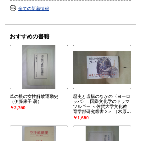
全ての新着情報
おすすめの書籍
草の根の女性解放運動史
歴史と虚構のなかの〈ヨーロ
（伊藤康子 著）
ッパ〉 : 国際文化学のドラマ
ツルギー ＜佐賀大学文化教
￥2,750
育学部研究叢書 2＞
（木原
誠, 相野毅, 吉岡剛彦 編）
￥1,650