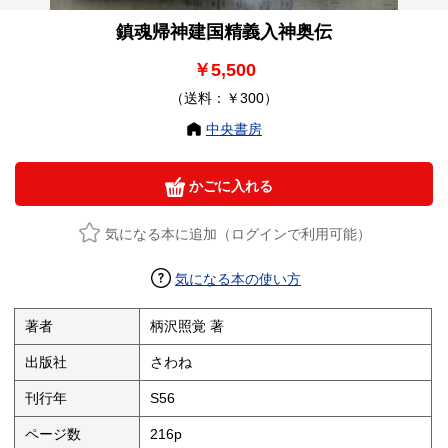
鎮魂帰神建国精義入神奥伝
￥5,500
（送料：￥300）
中央書房
かごに入れる
気になる本に追加（ログインで利用可能）
気になる本の使い方
著者
柄沢照覚 著
出版社
さわね
刊行年
S56
ページ数
216p