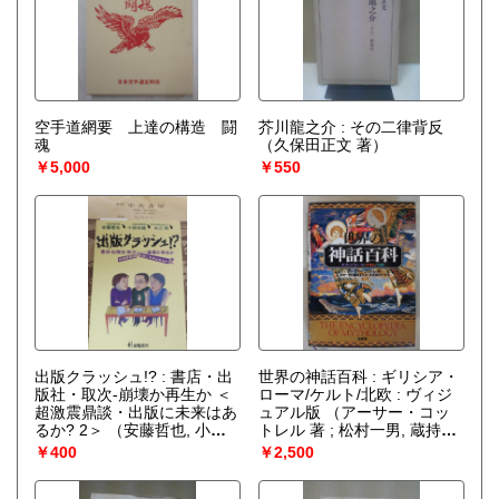
空手道網要 上達の構造 闘
芥川龍之介 : その二律背反
魂
（久保田正文 著）
￥5,000
￥550
出版クラッシュ!? : 書店・出
世界の神話百科 : ギリシア・
版社・取次-崩壊か再生か ＜
ローマ/ケルト/北欧 : ヴィジ
超激震鼎談・出版に未来はあ
ュアル版
（アーサー・コッ
るか? 2＞
（安藤哲也, 小田
トレル 著 ; 松村一男, 蔵持不
光雄, 永江朗 著）
三也, 米原まり子 訳）
￥400
￥2,500