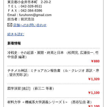
東京都小金井市本町 2-20-2
ＴＥＬ：042-328-8511
山口県
徳島県
300円
300円
ＦＡＸ：042-384-8386
Email：furuhonn@gmail.com
香川県
愛媛県
300円
300円
担当者：前沢浩治
店舗へのお問い合わせ
高知県
福岡県
300円
300円
店舗と各地での即売展と日本の古本屋サイトでの販売を行っ
続きを読む
ております
佐賀県
長崎県
300円
300円
店舗では販売と本の買取に対応しております
新着情報
買取は出張買取にも対応できますのでお電話いただければお
熊本県
大分県
300円
300円
伺いいたします。
冷戦史 : その起源・展開・終焉と日本 （松岡完, 広瀬佳一, 竹
様々なジャンルの本の査定をしております
中佳彦 編著）
宮崎県
鹿児島県
300円
300円
￥880
沿線名：中央線
最寄駅：武蔵小金井北口
沖縄県
300円
チチメカ神話 : ミチョアカン報告書 （ル・クレジオ 原訳・序
営業時間：11:00～18:00
; 望月芳郎 訳）
定休日：毎週火曜日
￥1,320
書籍の買取について
図学演習 [改訂] （萩三二 等著）
店舗販売から都内各地での即売展やイベントに加盟してお
￥1,100
り、子供から大人までの男女問わないお客様に対応できる品
揃えを心がけているため、仕入れはいつでも、どこでもお伺
材料力学 ＜機械系大学講義シリーズ 1＞ （西谷弘信 著）
い致します。http://xn--1lqs9jjzt6ha685n.com/参照ください
￥1,100