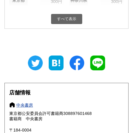
東京都
神奈川県
300円
300円
新潟県
富山県
300円
300円
すべて表示
石川県
福井県
300円
300円
山梨県
長野県
300円
300円
岐阜県
静岡県
300円
300円
愛知県
三重県
300円
300円
滋賀県
京都府
300円
300円
大阪府
兵庫県
300円
300円
店舗情報
奈良県
和歌山県
300円
300円
中央書房
東京都公安委員会許可書籍商308897601468
鳥取県
島根県
300円
300円
書籍商 中央書房
岡山県
広島県
300円
300円
〒184-0004