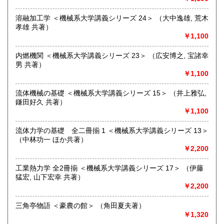
取り扱い分野
溶融加工学 ＜機械系大学講義シリーズ 24＞ （大中逸雄, 荒木
孝雄 共著）
哲学宗教、歴史、社会科学、美術工芸、古書一般（その他）
￥1,100
歴史 哲学・思想 文学 美術 映画 書道 学術系文庫・
新書 雑誌 絵本・児童書 詩集 映画 音楽など趣味の本
内燃機関 ＜機械系大学講義シリーズ 23＞ （広安博之, 宝諸幸
男 共著）
￥1,100
流体機械の基礎 ＜機械系大学講義シリーズ 15＞ （井上雅弘,
鎌田好久 共著）
￥1,100
流体力学の基礎 全二冊揃 1 ＜機械系大学講義シリーズ 13＞
（中林功一 ほか共著）
￥2,200
工業熱力学 全2冊揃 ＜機械系大学講義シリーズ 17＞ （伊藤
猛宏, 山下宏幸 共著）
￥2,200
三角亭物語 ＜豪農の館＞ （角田夏夫著）
￥1,320