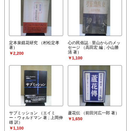
定本泉鏡花研究
（村松定孝
心の民俗誌 : 里山からのメッ
著）
セージ
（高田宏 編 ; 小山勝
清 著）
￥2,200
￥1,100
サブミッション
（エイミ
蘆花伝
（前田河広一郎 著）
ー・ウォルドマン 著 ; 上岡伸
￥1,650
雄 訳）
￥1,100