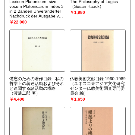
Lexicon Platonicum: sive
The Philosophy of Logics
vocum Platonicarum Index 3
（Susan Haack）
in 2 Bänden Unveränderter
￥1,980
Nachdruck der Ausgabe von
1835–1838
（Fridericus
￥22,000
Astius）
備忘のための著作目録 : 私の
仏教美術文献目録 1960-1969
哲学上の著述活動およびそれ
（ユネスコ東アジア文化研究
と連関する諸活動の概略
センター仏教美術調査専門委
（渡邊二郎 著）
員会 編）
￥4,400
￥1,650