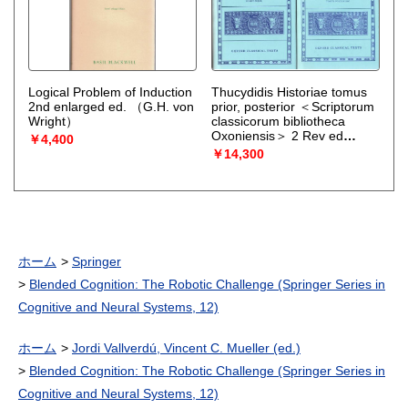
Logical Problem of Induction
Thucydidis Historiae tomus
2nd enlarged ed.
（G.H. von
prior, posterior ＜Scriptorum
Wright）
classicorum bibliotheca
Oxoniensis＞ 2 Rev ed
￥4,400
（Thucydidis ; Henricus
￥14,300
Stuart Jones ; Johannes
Enoch Powell）
ホーム
Springer
Blended Cognition: The Robotic Challenge (Springer Series in
Cognitive and Neural Systems, 12)
ホーム
Jordi Vallverdú, Vincent C. Mueller (ed.)
Blended Cognition: The Robotic Challenge (Springer Series in
Cognitive and Neural Systems, 12)