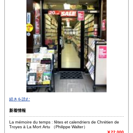
熊本県
大分県
600円
600円
宮崎県
鹿児島県
600円
600円
沖縄県
600円
続きを読む
新着情報
La mémoire du temps : fêtes et calendriers de Chrétien de
Troyes à La Mort Artu （Philippe Walter）
哲学・仏教を中心に人文書（和書・洋書）を専門に扱ってお
￥22,000