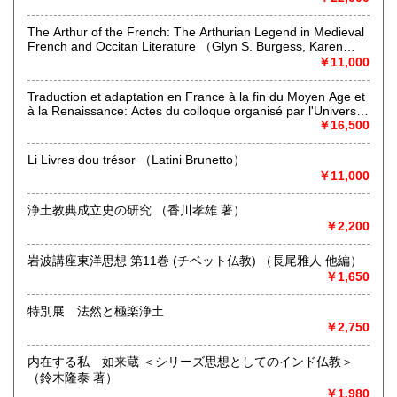
ります。
その分野につきましては、買取も積極的に行っておりますの
The Arthur of the French: The Arthurian Legend in Medieval
で、
French and Occitan Literature （Glyn S. Burgess, Karen
売買ともにご利用ください。
Pratt (eds.) ）
￥11,000
沿線名：東京メトロ 丸ノ内線
Traduction et adaptation en France à la fin du Moyen Age et
最寄駅：本郷三丁目駅
à la Renaissance: Actes du colloque organisé par l'Université
営業時間：午前の部10:00～12:30 午後の部15:00～18:00
de Nancy II, 23-25 mars 1995 （Charles Brucker）
￥16,500
定休日：日曜日・祝日,火曜日は不定休
Li Livres dou trésor （Latini Brunetto）
書籍の買取について
￥11,000
哲学、仏教書に関する和・洋書につきましては、積極的に買
浄土教典成立史の研究 （香川孝雄 著）
い取りしております。専門分野につきましては、長年の経験
￥2,200
と知識から、誠実に査定・評価させていただきます。また、
その他のジャンルにつきましても丁寧に査定させていただき
岩波講座東洋思想 第11巻 (チベット仏教) （長尾雅人 他編）
ます。
￥1,650
まずはご連絡ください。その際は、おおよその量と、主だっ
た内容等をお知らせください。ご面倒でなければ、書棚を画
特別展 法然と極楽浄土
像にとって、メール等でお送りいただければ助かります。
￥2,750
取り扱い分野
内在する私 如来蔵 ＜シリーズ思想としてのインド仏教＞
（鈴木隆泰 著）
哲学宗教、歴史、自然科学、美術工芸、外国書
￥1,980