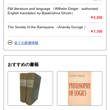
Pāli literature and language （Wilhelm Geiger ; authorised
English translation by Batakrishna Ghosh）
￥2,200
The Society of the Ramayana （Ananda Guruge ）
￥7,700
全ての新着情報
おすすめの書籍