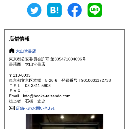
600円
600円
愛知県
三重県
600円
600円
滋賀県
京都府
600円
600円
大阪府
兵庫県
600円
600円
店舗情報
奈良県
和歌山県
600円
600円
大山堂書店
東京都公安委員会許可 第305471604696号
鳥取県
島根県
600円
600円
書籍商 大山堂書店
岡山県
広島県
600円
600円
〒113-0033
東京都文京区本郷 5-26-6 登録番号 T9010001172738
ＴＥＬ：03-3811-5903
山口県
徳島県
600円
600円
ＦＡＸ：--
Email：info@books-taizando.com
香川県
愛媛県
600円
600円
担当者：石橋 丈史
店舗へのお問い合わせ
高知県
福岡県
600円
600円
佐賀県
長崎県
600円
600円