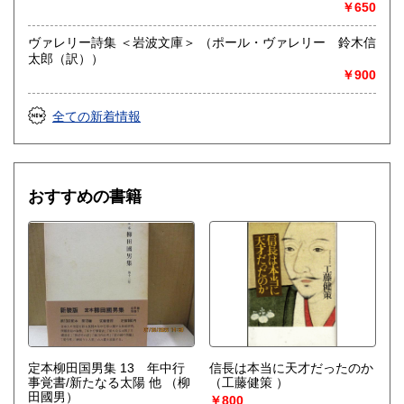
￥650
ヴァレリー詩集 ＜岩波文庫＞ （ポール・ヴァレリー 鈴木信
太郎（訳））
￥900
全ての新着情報
おすすめの書籍
定本柳田国男集 13 年中行
信長は本当に天才だったのか
事覚書/新たなる太陽 他
（柳
（工藤健策 ）
田國男）
￥800