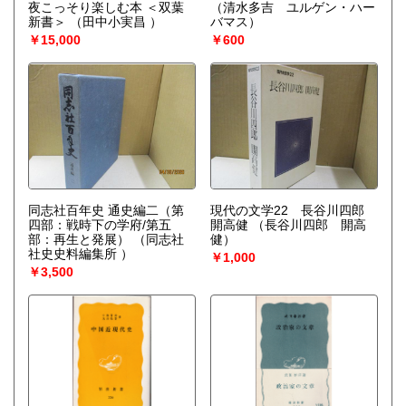
夜こっそり楽しむ本 ＜双葉
（清水多吉 ユルゲン・ハー
新書＞
（田中小実昌 ）
バマス）
￥15,000
￥600
同志社百年史 通史編二（第
現代の文学22 長谷川四郎
四部：戦時下の学府/第五
開高健
（長谷川四郎 開高
部：再生と発展）
（同志社
健）
社史史料編集所 ）
￥1,000
￥3,500