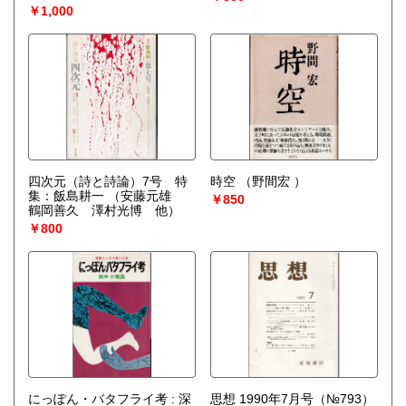
￥1,000
四次元（詩と詩論）7号 特
時空
（野間宏 ）
集：飯島耕一
（安藤元雄
￥850
鶴岡善久 澤村光博 他）
￥800
にっぽん・バタフライ考 : 深
思想 1990年7月号（№793）