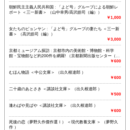
取り扱い分野
朝鮮民主主義人民共和国 : 「よど号」グループによる朝鮮レ
哲学宗教、歴史、社会科学、国語国文、外国文学
ポート ＜三一新書＞ （山中幸男/高沢皓司（編））
￥1,000
女たちのピョンヤン : 「よど号」グループの妻たち ＜三一新
書＞ （高沢皓司（編））
￥3,000
京都ミュージアム探訪 : 京都市内の美術館・博物館・科学
館・宝物館など約200件を網羅! （京都新聞出版センター（編
集））
￥600
むほん物語 ＜中公文庫＞ （出久根達郎 ）
￥600
二十歳のあとさき ＜講談社文庫＞ （出久根達郎 ）
￥500
逢わばや見ばや ＜講談社文庫＞ （出久根達郎 ）
￥600
死後の恋（夢野久作傑作選Ⅰ） ＜現代教養文庫 ＞ （夢野久
作 ）