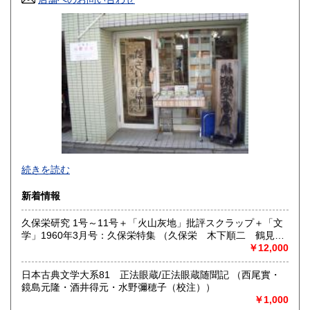
佐賀県
長崎県
600円
600円
熊本県
大分県
600円
600円
宮崎県
鹿児島県
600円
600円
沖縄県
600円
文学・哲学等人文書を幅広く発掘・提供していきたいと考え
続きを読む
ます。お近くの方は店舗の方にも是非お立ち寄り下さい。
新着情報
沿線名：地下鉄烏丸線
最寄駅：今出川駅
久保栄研究 1号～11号＋「火山灰地」批評スクラップ＋「文
営業時間：12:00〜19:00
学」1960年3月号：久保栄特集 （久保栄 木下順二 鶴見俊
定休日：火曜
輔 他）
￥12,000
書籍の買取について
日本古典文学大系81 正法眼蔵/正法眼蔵随聞記 （西尾實・
鏡島元隆・酒井得元・水野彌穂子（校注））
-
￥1,000