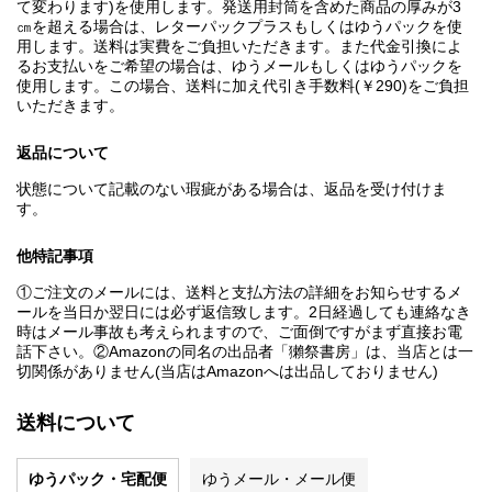
て変わります)を使用します。発送用封筒を含めた商品の厚みが3
㎝を超える場合は、レターパックプラスもしくはゆうパックを使
用します。送料は実費をご負担いただきます。また代金引換によ
るお支払いをご希望の場合は、ゆうメールもしくはゆうパックを
使用します。この場合、送料に加え代引き手数料(￥290)をご負担
いただきます。
返品について
状態について記載のない瑕疵がある場合は、返品を受け付けま
す。
他特記事項
①ご注文のメールには、送料と支払方法の詳細をお知らせするメ
ールを当日か翌日には必ず返信致します。2日経過しても連絡なき
時はメール事故も考えられますので、ご面倒ですがまず直接お電
話下さい。②Amazonの同名の出品者「獺祭書房」は、当店とは一
切関係がありません(当店はAmazonへは出品しておりません)
送料について
ゆうパック・宅配便
ゆうメール・メール便