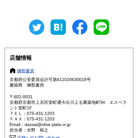
山梨県
長野県
600円
600円
岐阜県
静岡県
600円
600円
愛知県
三重県
600円
600円
滋賀県
京都府
600円
600円
大阪府
兵庫県
600円
600円
店舗情報
奈良県
和歌山県
600円
600円
獺祭書房
京都府公安委員会許可第611020630018号
鳥取県
島根県
600円
600円
書籍商 獺祭書房
岡山県
広島県
600円
600円
〒602-0031
京都府京都市上京区室町通今出川上る裏築地町94 エスペラ
ント室町1F
山口県
徳島県
600円
600円
ＴＥＬ：075-431-1203
ＦＡＸ：075-431-1203
香川県
愛媛県
600円
600円
Email：dassai@olive.plala.or.jp
担当者：水野 裕之
高知県
福岡県
600円
600円
店舗へのお問い合わせ