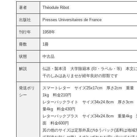
著者
Théodule Ribot
出版社
Presses Universitaires de France
刊行年
1958年
冊数
1冊
状態
中古品
解説
仏語・製本済 大学除籍本 (印・ラベル・等) 本文
干のしみはありませが経年良好の部類です
発送ポリ
スマートレター サイズ25x17cm 厚さ2cm 重量
シー
1kg 料金210円
レターパックライト サイズ34x24.8cm 厚さ3cm
量4kg 料金430円
レターパックプラス サイズ34x24.8cm 重量4kg 
面 料金600円
其の他のサイズは定形外及びゆうパック(送料は地域