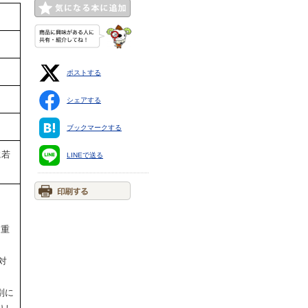
ポストする
シェアする
ブックマークする
に若
LINEで送る
 重
対
別に