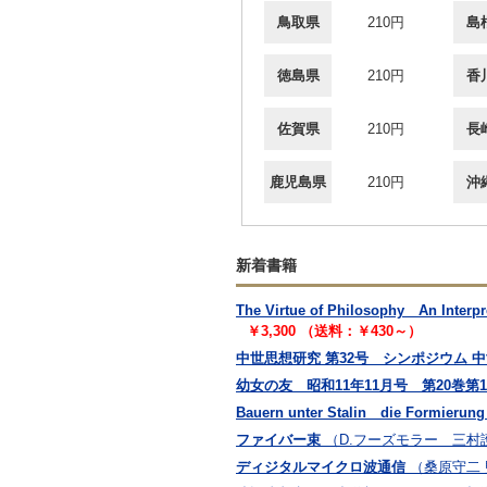
鳥取県
210円
島
徳島県
210円
香
佐賀県
210円
長
鹿児島県
210円
沖
新着書籍
The Virtue of Philosophy An
￥3,300 （送料：￥430～）
中世思想研究 第32号 シンポジウム 
幼女の友 昭和11年11月号 第20巻第
Bauern unter Stalin die Formierung
ファイバー束
（D.フーズモラー 三村
ディジタルマイクロ波通信
（桑原守二