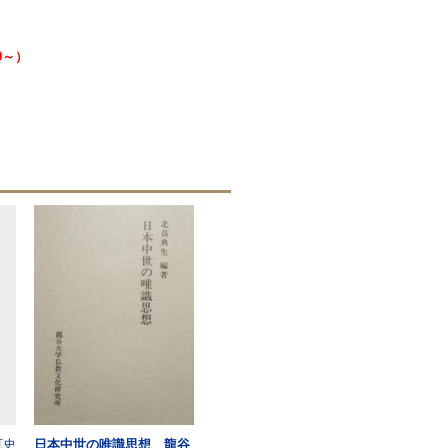
0～）
町史
日本中世の唯識思想 龍谷