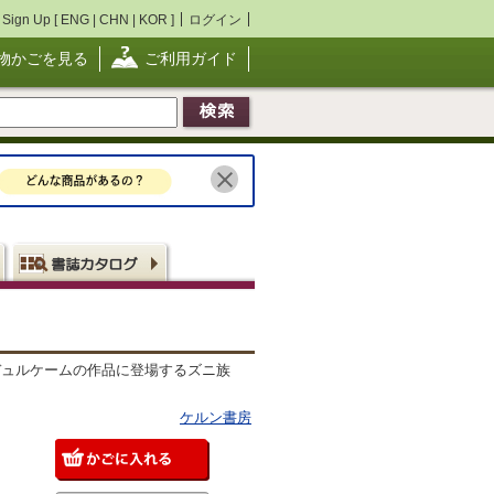
Sign Up [
ENG
|
CHN
|
KOR
]
ログイン
物かごを見る
ご利用ガイド
 durkheim デュルケームの作品に登場するズニ族
ケルン書房