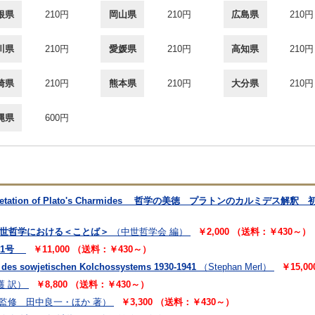
根県
210円
岡山県
210円
広島県
210円
川県
210円
愛媛県
210円
高知県
210円
崎県
210円
熊本県
210円
大分県
210円
縄県
600円
 Interpretation of Plato's Charmides 哲学の美徳 プラトンのカルミデス解
中世哲学における＜ことば＞
（中世哲学会 編）
￥2,000 （送料：￥430～）
11号
￥11,000 （送料：￥430～）
 des sowjetischen Kolchossystems 1930-1941
（Stephan Merl）
￥15,0
護 訳）
￥8,800 （送料：￥430～）
 監修 田中良一・ほか 著）
￥3,300 （送料：￥430～）