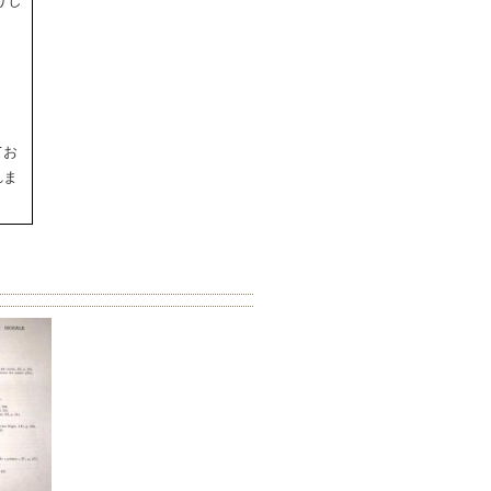
りし
てお
れま