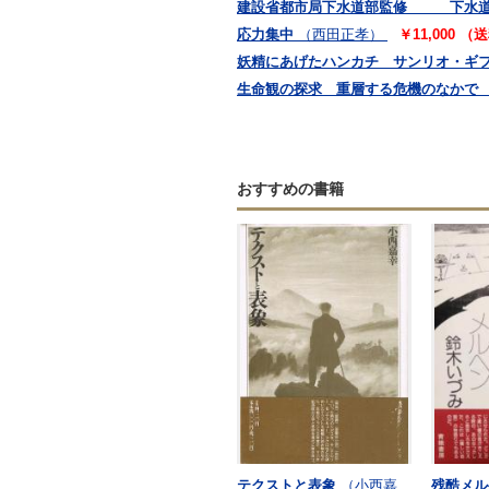
建設省都市局下水道部監修 下水道施
応力集中
（西田正孝）
￥11,000 
妖精にあげたハンカチ サンリオ・ギ
生命観の探求 重層する危機のなかで
おすすめの書籍
テクストと表象
（小西嘉
残酷メル