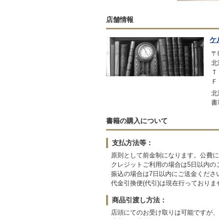
店舗情報
ケ
〒0
北
Ｔ
Ｆ
北
書
書籍の購入について
支払方法等：
原則として前金制になります。公費に
クレジットご利用の場合は5日以内の
振込の場合は7日以内にご送金くださ
代金引換便(代引)は現在行っておりま
商品引渡し方法：
店頭にてのお受け取りは可能ですが、