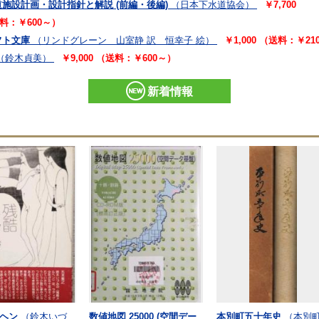
設計画・設計指針と解説 (前編・後編)
（日本下水道協会）
￥7,700
（送料：￥600～）
フト文庫
（リンドグレーン 山室静 訳 恒幸子 絵）
￥1,000 （送料：￥21
（鈴木貞美）
￥9,000 （送料：￥600～）
新着情報
ヘン
（鈴木いづ
数値地図 25000 (空間デー
本別町五十年史
（本別