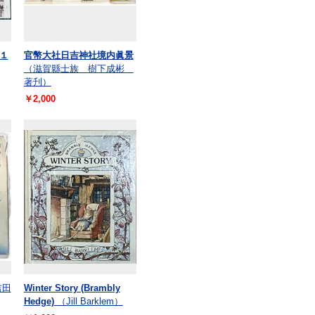
１
官幣大社日吉神社境内眞景
（滋賀縣士族 樹下成彬
著刋）
￥2,000
吉田
Winter Story (Brambly
Hedge)
（Jill Barklem）