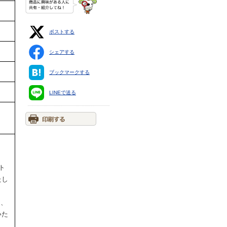
ポストする
シェアする
ブックマークする
LINEで送る
ト
たし
円、
いた