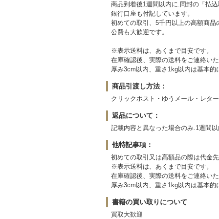
商品到着後1週間以内に.同封の「払
銀行口座も付記しています。
初めての取引、5千円以上の高額商品
公費も大歓迎です。
※表示送料は、あくまで目安です。
在庫確認後、実際の送料をご連絡いた
厚み3cm以内、重さ1kg以内は基
商品引渡し方法：
クリックポスト・ゆうメール・レター
返品について：
記載内容と異なった場合のみ.1週間
他特記事項：
初めての取引又は高額品の際は代金先
※表示送料は、あくまで目安です。
在庫確認後、実際の送料をご連絡いた
厚み3cm以内、重さ1kg以内は基
書籍の買い取りについて
買取大歓迎