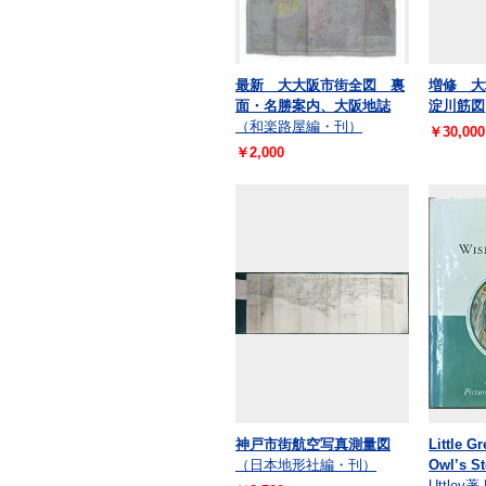
最新 大大阪市街全図 裏
増修 大
面・名勝案内、大阪地誌
淀川筋図
（和楽路屋編・刊）
￥30,000
￥2,000
神戸市街航空写真測量図
Little G
（日本地形社編・刊）
Owl’s St
Uttley著 