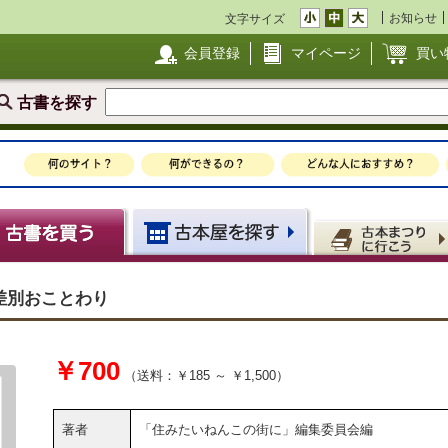
お知らせ
文字サイズ
会員登録
マイページ
買い
古書を探す
入居差別おことわり
￥700
（送料：￥185 ～ ￥1,500）
著者
「住みたいねんこの街に」編集委員会編