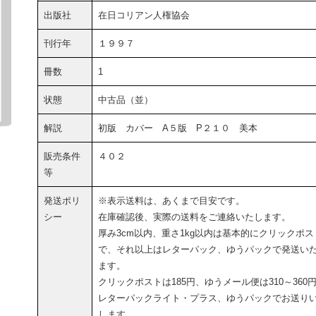
出版社
在日コリアン人権協会
刊行年
１９９７
冊数
1
状態
中古品（並）
解説
初版 カバー A５版 P２１０ 美本
販売条件
４０２
等
発送ポリ
※表示送料は、あくまで目安です。
シー
在庫確認後、実際の送料をご連絡いたします。
厚み3cm以内、重さ1kg以内は基本的にクリックポス
で、それ以上はレターパック、ゆうパックで発送い
ます。
クリックポストは185円、ゆうメール便は310～360
レターパックライト・プラス、ゆうパックでお送り
します。