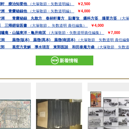
棗軒 療治知要他
（大塚敬節・矢数道明編）
￥2,500
青洲 青嚢秘録他
（大塚敬節・矢数道明編）
￥4,000
青洲 青嚢秘録 丸散方 春林軒膏方 貼膏攷 瘍科方筌 撮要方筌
（大塚
喜 三帰廻翁医書
（大塚敬節， 矢数道明 責任編集）
￥4,000
獨嘯庵・山脇東洋・亀井南溟
（大塚敬節・矢数道明責任編集）
￥7,000
 薬徴(版本) 薬徴(異本) 薬徴(南涯本)
（大塚敬節 矢数道明 責任編
東郭 蕉窓方意解 導水瑣言 東郭医談 和田泰庵方凾
（大塚敬節 矢数道
新着情報