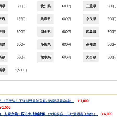
岡県
600円
愛知県
600円
三重県
600円
阪府
185円
兵庫県
600円
奈良県
600円
根県
600円
岡山県
600円
広島県
600円
川県
600円
愛媛県
600円
高知県
600円
崎県
600円
熊本県
600円
大分県
600円
縄県
1,500円
査
（日帝強占下強制動員被害真相糾明委員会編）
￥3,000
￥1,500
抱 方意弁義・医方大成論諺解
（大塚敬節・矢数道明責任編集）
￥6,000