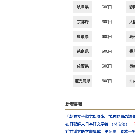
岐阜県
600円
静
京都府
600円
大
鳥取県
600円
島
徳島県
600円
香
佐賀県
600円
長
鹿児島県
600円
沖
新着書籍
「朝鮮女子勤労挺身隊」労務動員の調
在日朝鮮人日本語文学論
（林浩治）
近世漢方医学書集成 第９巻 岡本一