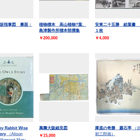
坂指掌図 裏面：
植物標本 高山植物?葉、
安東二十五勝 絵葉書 
島津製作所標本部撰集
１枚
￥200,000
￥4,000
rey Rabbit Wise
萬壽大阪細見図
庫底の奇勝 叢石亭
（
ory
（Alison
初三郎画）
￥15,000
Margaret Mary