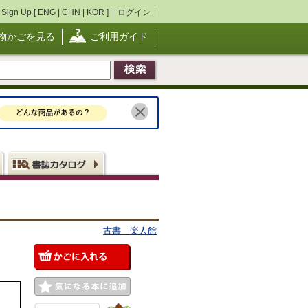
Sign Up [
ENG
|
CHN
|
KOR
]
ログイン
物かごを見る
ご利用ガイド
古書 楽人館