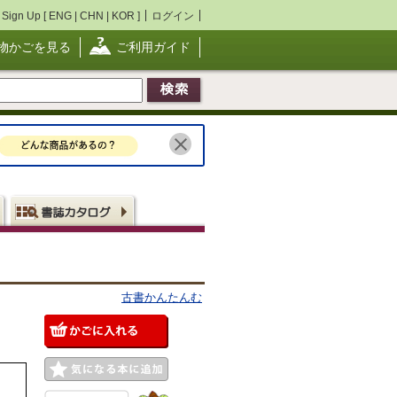
Sign Up [
ENG
|
CHN
|
KOR
]
ログイン
物かごを見る
ご利用ガイド
古書かんたんむ