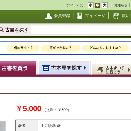
お知らせ
文字サイズ
会員登録
マイページ
買い
古書を探す
￥5,000
（送料：￥300）
著者
土井晩翠 著