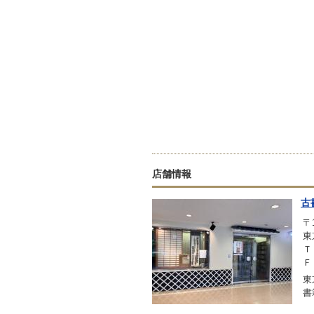
店舗情報
古
〒1
東
Ｔ
Ｆ
東
書