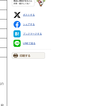
ポストする
シェアする
ブックマークする
LINEで送る
載の
。宛