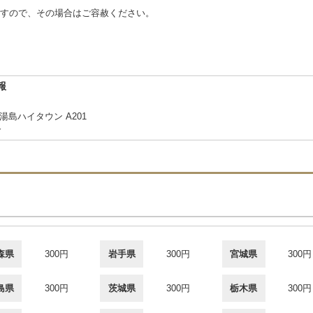
すので、その場合はご容赦ください。
報
湯島ハイタウン A201
合
森県
300円
岩手県
300円
宮城県
300円
島県
300円
茨城県
300円
栃木県
300円