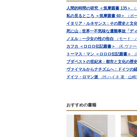
人間的時間の研究 ＜筑摩叢書 135＞
（
私の見るところ ＜筑摩叢書 60＞
（ポー
イタリア・ルネサンス : その歴史と文化
死に山 : 世界一不気味な遭難事故「デ
ノエル : 一少女の性の告白
（モード・ハ
カフカ ＜ロロロ伝記叢書＞
（K.ヴァー
トーマス・マン ＜ロロロ伝記叢書＞
（
ブダペストの世紀末 : 都市と文化の歴
ヴァイマルからナチズムへ : ドイツの経済と
ドイツ・ロマン派
（H.ハイネ 著 ; 山
おすすめの書籍