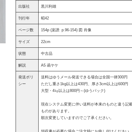
出版社
黒川利雄
刊行年
昭42
ページ数
154p (楽譜: p.96-154) 図 肖像
サイズ
22cm
状態
中古品
解説
A5 函ヤケ
発送ポリ
送料はゆうメール発送できる場合は全国一律300円
シー
ただし重さ1kg以上は430円、厚さ3cm以上は600円
大型・4㎏以上は800円～(ゆうパック)
現在システム変更に伴い送料が本来のものと違う記
ものがあります。
順次変更していますのでご了承ください。
領収書が必要な場合ご注文時にお申し付けください