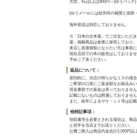
大型、4㎏以上は800円～(ゆうパック)
(ゆうメールには紛失時の補償と追跡
海外発送は対応しておりません。
※「日本の古本屋」でご注文いただきまし
屋」掲載商品は倉庫に保管しており、
来店し直接御覧になりたい方は事前に
現在店頭での本の販売はしておりませ
予めご了承ください。
返品について：
原則的に、当店の明らかなミスの場合
ご希望の口座にご返金額をお振込みい
現金書留での返金は承っておりません
記載にないものは附属しておりません
また、経年によるヤケ・シミ等は記載
他特記事項：
領収書等を必要とされる場合は、商品
と切手を当店までお送りください。
公費ご購入は商品代金合計2,000円