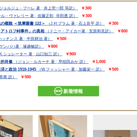
ジョルジュ・プーレ 著 ; 井上究一郎 等訳）
￥300
ル・ヴァレリー 著 ; 佐藤正彰, 寺田透 訳）
￥300
の概観 ＜筑摩叢書 122＞
（J.H.プラム 著 ; 石上良平 訳）
￥300
ィアトロフ峠事件」の真相
（ドニー・アイカー著 ; 安原和見訳）
￥800
ッチンス 著 ; 中田耕治 著）
￥500
ゲンバハ著 ; 塚越敏訳）
￥800
K.シュレーター 著 ; 山口知三 訳）
￥900
史的肖像
（ジョン・ルカーチ 著 ; 早稲田みか 訳）
￥1,000
政治 1918-1945
（W.フィッシャー 著 ; 加藤栄一 訳）
￥500
崎章甫 訳）
￥500
新着情報