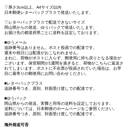
▽厚さ3cm以上、A4サイズ以内
日本郵便レターパックプラスで発送いたします。
▽レターパックプラスで配送できないサイズ
岡山県からの発送。ゆうパックで発送いたします。
お届け先の都道府県ごとに送料を設定しております。
■ゆうメール
追跡番号はありません。ポスト投函での配達です。
週末や祝日には配達がおこなわれません。
まれに、荷物がポストに入らず、郵便局に持ち戻りとなる場合が
ございます。保管期間が1週間を過ぎると、荷物がこちらに返送さ
れてしまいます。ポストに不在票が投函されていた場合は、お早
目に最寄りの郵便局にお問い合わせください。
■レターパックプラス
追跡番号つき。原則、対面受け渡しでの配達です。
■ゆうパック
岡山県からの発送。実費と同等の送料を設定しております。
送料については、日本郵便のホームページをご参照ください。
追跡番号つき。原則、対面受け渡しでの配達です。
海外発送可否