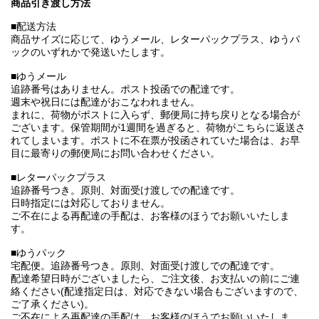
商品引き渡し方法
■配送方法
商品サイズに応じて、ゆうメール、レターパックプラス、ゆうパ
ックのいずれかで発送いたします。
■ゆうメール
追跡番号はありません。ポスト投函での配達です。
週末や祝日には配達がおこなわれません。
まれに、荷物がポストに入らず、郵便局に持ち戻りとなる場合が
ございます。保管期間が1週間を過ぎると、荷物がこちらに返送さ
れてしまいます。ポストに不在票が投函されていた場合は、お早
目に最寄りの郵便局にお問い合わせください。
■レターパックプラス
追跡番号つき。原則、対面受け渡しでの配達です。
日時指定には対応しておりません。
ご不在による再配達の手配は、お客様のほうでお願いいたしま
す。
■ゆうパック
宅配便。追跡番号つき。原則、対面受け渡しでの配達です。
配達希望日時がございましたら、ご注文後、お支払いの前にご連
絡ください(配達指定日は、対応できない場合もございますので、
ご了承ください)。
ご不在による再配達の手配は、お客様のほうでお願いいたしま