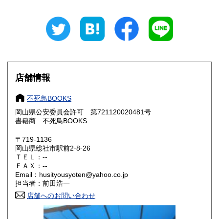
新潟県
富山県
300円
300円
石川県
福井県
300円
300円
山梨県
長野県
300円
300円
店舗情報
岐阜県
静岡県
300円
300円
不死鳥BOOKS
愛知県
三重県
300円
300円
岡山県公安委員会許可 第721120020481号
書籍商 不死鳥BOOKS
滋賀県
京都府
300円
300円
〒719-1136
大阪府
兵庫県
300円
300円
岡山県総社市駅前2-8-26
ＴＥＬ：--
奈良県
和歌山県
ＦＡＸ：--
300円
300円
Email：husityousyoten@yahoo.co.jp
担当者：前田浩一
鳥取県
島根県
300円
300円
店舗へのお問い合わせ
岡山県
広島県
300円
300円