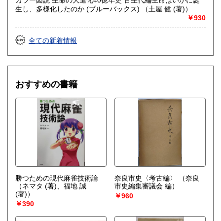
生し、多様化したのか (ブルーバックス) （土屋 健 (著)）
￥930
全ての新着情報
おすすめの書籍
勝つための現代麻雀技術論
奈良市史〈考古編〉
（奈良
（ネマタ (著)、福地 誠
市史編集審議会 編）
(著)）
￥960
￥390