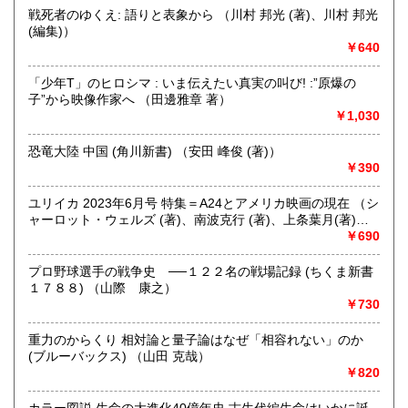
にお問い合わせください。出張費は、無料です。
戦死者のゆくえ: 語りと表象から （川村 邦光 (著)、川村 邦光
(編集)）
￥640
取り扱い分野
哲学宗教、歴史、社会科学、自然科学、美術工芸、趣味、外
「少年T」のヒロシマ : いま伝えたい真実の叫び! :”原爆の
国書、サブカルチャー、古書一般（その他）
子”から映像作家へ （田邊雅章 著）
オールジャンル
￥1,030
恐竜大陸 中国 (角川新書) （安田 峰俊 (著)）
￥390
ユリイカ 2023年6月号 特集＝A24とアメリカ映画の現在 （シ
ャーロット・ウェルズ (著)、南波克行 (著)、上条葉月(著)、
五所純子 (著)）
￥690
プロ野球選手の戦争史 ──１２２名の戦場記録 (ちくま新書
１７８８) （山際 康之）
￥730
重力のからくり 相対論と量子論はなぜ「相容れない」のか
(ブルーバックス) （山田 克哉）
￥820
カラー図説 生命の大進化40億年史 古生代編生命はいかに誕