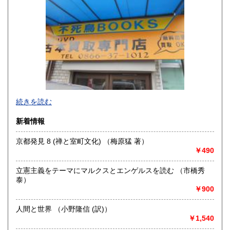
山口県
徳島県
300円
300円
香川県
愛媛県
300円
300円
高知県
福岡県
300円
300円
佐賀県
長崎県
300円
300円
不死鳥BOOKSでは、書籍だけでなくCD、DVD、レコード、
熊本県
大分県
300円
300円
続きを読む
ゲーム、おもちゃ、骨董品まであらゆるものの買い取りがで
きます。店主が、日本全国買取にお伺いいたします。お気軽
宮崎県
鹿児島県
新着情報
300円
300円
にお問い合わせください。出張費は、無料です。
京都発見 8 (禅と室町文化) （梅原猛 著）
沖縄県
300円
沿線名：伯備線・桃太郎線(吉備線)
￥490
最寄駅：総社駅
営業時間：9時から17時
立憲主義をテーマにマルクスとエンゲルスを読む （市橋秀
定休日：年中無休
泰）
￥900
書籍の買取について
不死鳥BOOKSでは、書籍だけでなくCD、DVD、レコード、
人間と世界 （小野隆信 (訳)）
ゲーム、おもちゃ、骨董品まであらゆるものの買い取りがで
￥1,540
きます。店主が、日本全国買取にお伺いいたします。お気軽