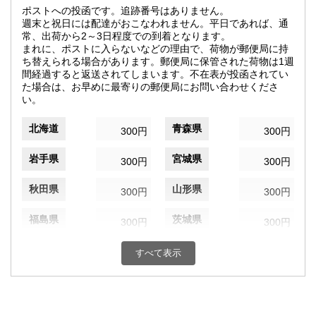
ポストへの投函です。追跡番号はありません。
週末と祝日には配達がおこなわれません。平日であれば、通
常、出荷から2～3日程度での到着となります。
まれに、ポストに入らないなどの理由で、荷物が郵便局に持
ち替えられる場合があります。郵便局に保管された荷物は1週
間経過すると返送されてしまいます。不在表が投函されてい
た場合は、お早めに最寄りの郵便局にお問い合わせくださ
い。
北海道
青森県
300円
300円
岩手県
宮城県
300円
300円
秋田県
山形県
300円
300円
福島県
茨城県
300円
300円
栃木県
群馬県
300円
300円
すべて表示
埼玉県
千葉県
300円
300円
東京都
神奈川県
300円
300円