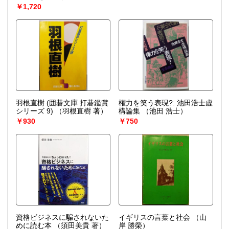
￥1,720
羽根直樹 (囲碁文庫 打碁鑑賞
権力を笑う表現?: 池田浩士虚
シリーズ 9)
（羽根直樹 著）
構論集
（池田 浩士）
￥930
￥750
資格ビジネスに騙されないた
イギリスの言葉と社会
（山
めに読む本
（須田美貴 著）
岸 勝榮）