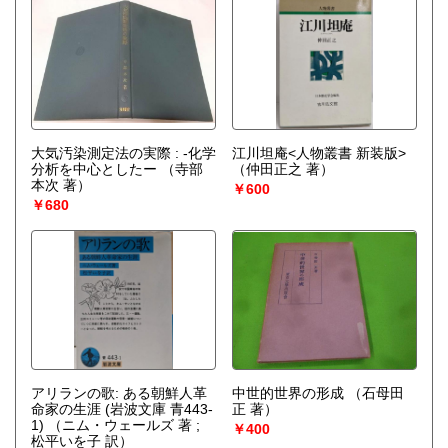
大気汚染測定法の実際 : -化学
江川坦庵<人物叢書 新装版>
分析を中心としたー
（寺部
（仲田正之 著）
本次 著）
￥600
￥680
アリランの歌: ある朝鮮人革
中世的世界の形成
（石母田
命家の生涯 (岩波文庫 青443-
正 著）
1)
（ニム・ウェールズ 著 ;
￥400
松平いを子 訳）