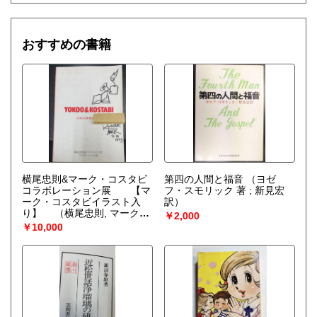
おすすめの書籍
横尾忠則&マーク・コスタビ
第四の人間と福音
（ヨゼ
コラボレーション展 【マ
フ・スモリック 著 ; 新見宏
ーク・コスタビイラスト入
訳）
り】
（横尾忠則, マーク・
￥2,000
コスタビ 作 ; 横尾忠則事務所
￥10,000
監修）