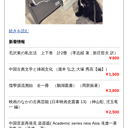
1,500円
1,500円
沖縄県
1,600円
続きを読む
新着情報
毛沢東の私生活 上下巻 計2冊 （李志綏 著 ; 新庄哲夫 訳）
￥800
中国古典文学と挿画文化 （瀧本 弘之;大塚 秀高【編】）
￥1,500
儒學源流溯始 全一冊 （鵝湖叢書） （周群振著）
￥3,800
映画のなかの古典芸能 (日本映画史叢書 13) （神山彰, 児玉竜
一 編）
ネット販売を主に多ジャンルの書籍をお取り扱いしておりま
￥2,500
す
奈良県での専門書買取りはお任せください！
中国音楽再発見 楽器篇( Academic series new Asia 滝遼一著
大量の書籍から蔵書の整理まで