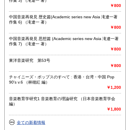
作集 3) （滝遼一 著）
★ISBN有の書籍・戦前・戦中の古書・紙物(古いチラシなど)
￥800
専門書(社会科学・書道・哲学などなど)
パンフレット・絵葉書・古写真等 CD・DVDなど 買取りして
中国音楽再発見 歴史篇(Academic series new Asia 滝遼一著
おります！！
作集 6) （滝遼一 著）
まずはお気軽にお問い合わせください!
￥800
沿線名：近鉄大阪線
中国音楽再発見 思想篇 (Academic series new Asia 滝遼一著
最寄駅：桜井駅
作集 7) （滝遼一 著）
営業時間：11時‐17時
￥800
定休日：金曜日(その他の曜日でも出張買取等により休みの場
合がございます)
東洋音楽研究 第53号
￥800
書籍の買取について
チャイニーズ・ポップスのすべて : 香港・台湾・中国 Pop
水たま書店 ではお買取り大歓迎です
90's v.6 （林穂紅 編）
￥1,200
駐車場ございます
詳しくはHPをご覧ください
音楽教育学研究1 音楽教育の理論研究 （日本音楽教育学会
編）
￥1,800
取り扱い分野
総記、哲学宗教、歴史、社会科学、自然科学、美術工芸、国
全ての新着情報
語国文、外国文学、古典籍、近代文献、趣味、サブカルチャ
ー、古書一般（その他）