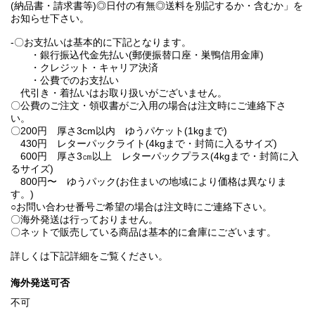
(納品書・請求書等)◎日付の有無◎送料を別記するか・含むか」を
お知らせ下さい。
-〇お支払いは基本的に下記となります。
・銀行振込代金先払い(郵便振替口座・巣鴨信用金庫)
・クレジット・キャリア決済
・公費でのお支払い
代引き・着払いはお取り扱いがございません。
〇公費のご注文・領収書がご入用の場合は注文時にご連絡下さ
い。
〇200円 厚さ3cm以内 ゆうパケット(1kgまで)
430円 レターパックライト(4kgまで・封筒に入るサイズ)
600円 厚さ3㎝以上 レターパックプラス(4kgまで・封筒に入
るサイズ)
800円〜 ゆうパック(お住まいの地域により価格は異なりま
す。)
○お問い合わせ番号ご希望の場合は注文時にご連絡下さい。
〇海外発送は行っておりません。
〇ネットで販売している商品は基本的に倉庫にございます。
詳しくは下記詳細をご覧ください。
海外発送可否
不可