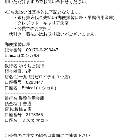
用いただけますのでお問い合わせください。
-〇お支払いは基本的に下記となります。
・銀行振込代金先払い(郵便振替口座・巣鴨信用金庫)
・クレジット・キャリア決済
・公費でのお支払い
代引き・着払いはお取り扱いがございません。
郵便振替口座
記号番号 00170-6-293447
EthicaL(エシカル)
--------------------------
銀行名:ゆうちょ銀行
預金種目:当座
店名:〇一九 店(ゼロイチキユウ店)
口座番号 0293447
口座名 EthicaL(エシカル)
--------------------------
銀行名:巣鴨信用金庫
預金種目:普通
店名:板橋支店
口座番号 3178365
口座名 ミズタ マコト
〇公費のご注文の場合は事前にご連絡下さい。