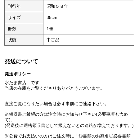
刊行年
昭和５８年
サイズ
35cm
冊数
1冊
状態
中古品
発送について
発送ポリシー
水たま書店 です
当店の在庫をご覧くださりありがとうございます。
直接ご覧になりたい場合は必ず事前にご連絡下さい。
※領収書ご希望の方は注文時にお知らせ下さい(必要事項も含め
て)。
(発送後に適格領収書として扱えないとの連絡が増えております。)
※公費でお支払いの方はご注文時に「◎書類のお宛名◎必要書類