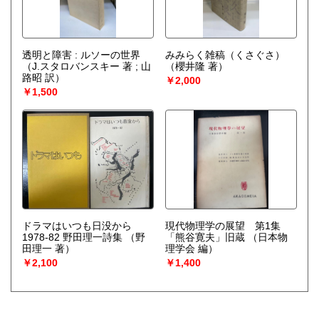
透明と障害 : ルソーの世界
みみらく雑稿（くさぐさ）
（J.スタロバンスキー 著 ; 山
（櫻井隆 著）
路昭 訳）
￥2,000
￥1,500
ドラマはいつも日没から
現代物理学の展望 第1集
1978-82 野田理一詩集
（野
「熊谷寛夫」旧蔵
（日本物
田理一 著）
理学会 編）
￥2,100
￥1,400