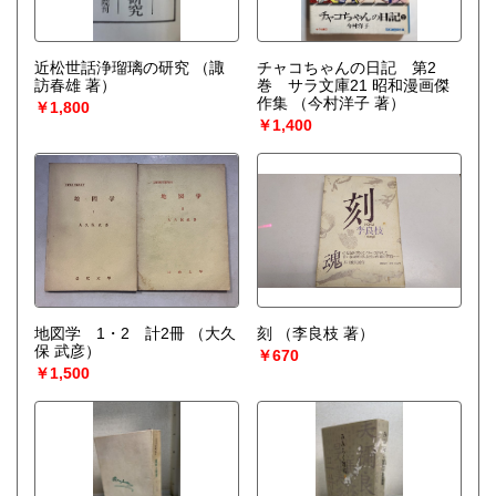
近松世話浄瑠璃の研究
（諏
チャコちゃんの日記 第2
訪春雄 著）
巻 サラ文庫21 昭和漫画傑
作集
（今村洋子 著）
￥1,800
￥1,400
地図学 1・2 計2冊
（大久
刻
（李良枝 著）
保 武彦）
￥670
￥1,500