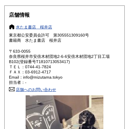
滋賀県
京都府
1,080円
1,080円
店舗情報
大阪府
兵庫県
1,080円
1,080円
水たま書店 桜井店
奈良県
和歌山県
1,080円
1,080円
東京都公安委員会許可 第305551309160号
書籍商 水たま書店 桜井店
鳥取県
島根県
1,180円
1,180円
〒633-0055
岡山県
広島県
1,180円
1,180円
奈良県桜井市安倍木材団地2-6-6安倍木材団地2丁目工場
B102(登録番号T1810713053417)
ＴＥＬ：0744-41-7824
山口県
徳島県
1,180円
1,180円
ＦＡＸ：03-6912-4717
Email：info@mizutama.tokyo
香川県
愛媛県
1,180円
1,180円
担当者：-
店舗へのお問い合わせ
高知県
福岡県
1,180円
1,500円
佐賀県
長崎県
1,500円
1,500円
熊本県
大分県
1,500円
1,500円
宮崎県
鹿児島県