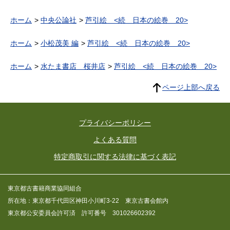
ホーム
中央公論社
芦引絵 <続 日本の絵巻 20>
ホーム
小松茂美 編
芦引絵 <続 日本の絵巻 20>
ホーム
水たま書店 桜井店
芦引絵 <続 日本の絵巻 20>
ページ上部へ戻る
プライバシーポリシー
よくある質問
特定商取引に関する法律に基づく表記
東京都古書籍商業協同組合
所在地：東京都千代田区神田小川町3-22 東京古書会館内
東京都公安委員会許可済 許可番号 301026602392