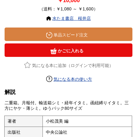
￥10,000
（送料：￥1,080 ～ ￥1,600）
水たま書店 桜井店
単品スピード注文
かごに入れる
気になる本に追加（ログインで利用可能）
気になる本の使い方
解説
二重箱。月報付。輸送箱シミ・経年イタミ。函紐縛りイタミ。三
方にヤケ・薄シミ。ゆうパック80サイズ
著者
小松茂美 編
出版社
中央公論社