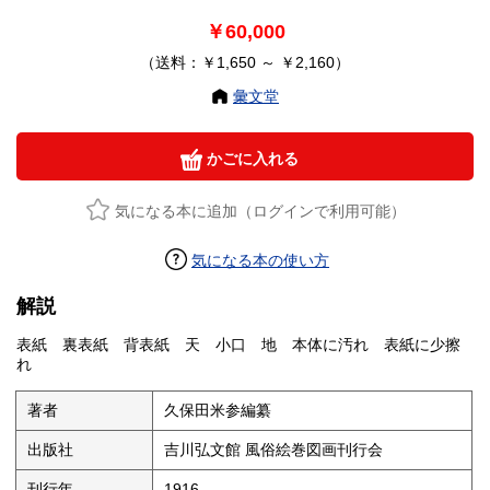
￥60,000
（送料：￥1,650 ～ ￥2,160）
彙文堂
かごに入れる
気になる本に追加（ログインで利用可能）
気になる本の使い方
解説
表紙 裏表紙 背表紙 天 小口 地 本体に汚れ 表紙に少擦
れ
著者
久保田米参編纂
出版社
吉川弘文館 風俗絵巻図画刊行会
刊行年
1916