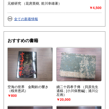
元稹研究 （花房英樹, 前川幸雄著）
￥4,500
全ての新着情報
おすすめの書籍
空海の世界 金剛鈴の響き
續二十四孝子傳
（貝原先生
（桜井恵武）
遺稿 ; [小川保麿編] ; 浦川公
左画）
￥800
￥20,000