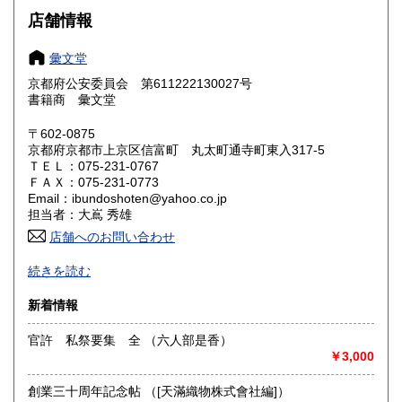
店舗情報
滋賀県
京都府
1,650円
1,650円
彙文堂
大阪府
兵庫県
1,650円
1,650円
京都府公安委員会 第611222130027号
奈良県
和歌山県
書籍商 彙文堂
1,650円
1,650円
〒602-0875
鳥取県
島根県
1,650円
1,650円
京都府京都市上京区信富町 丸太町通寺町東入317-5
ＴＥＬ：075-231-0767
岡山県
広島県
1,650円
1,650円
ＦＡＸ：075-231-0773
Email：ibundoshoten@yahoo.co.jp
担当者：大嶌 秀雄
山口県
徳島県
1,650円
1,650円
店舗へのお問い合わせ
香川県
愛媛県
1,650円
1,650円
12月30から１月5日まで、休業させて頂きます。返信あが遅
続きを読む
れる可能性が有りますので、何卒、宜しくお願い致します。
高知県
福岡県
1,650円
1,750円
新着情報
沿線名：-
最寄駅：京阪 丸太町駅 京都地下鉄 丸太町駅
佐賀県
長崎県
1,750円
1,750円
官許 私祭要集 全 （六人部是香）
営業時間：10:30-18:00
￥3,000
定休日：日曜・祝日
熊本県
大分県
1,750円
1,750円
創業三十周年記念帖 （[天滿織物株式會社編]）
書籍の買取について