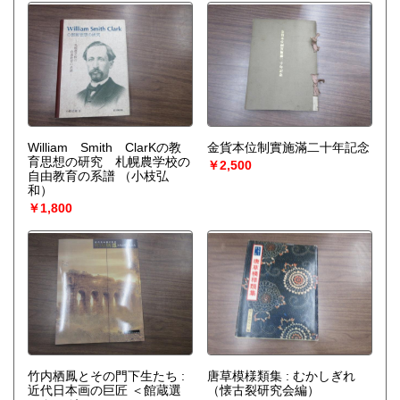
William Smith ClarKの教
金貨本位制實施滿二十年記念
育思想の研究 札幌農学校の
￥2,500
自由教育の系譜
（小枝弘
和）
￥1,800
竹内栖鳳とその門下生たち :
唐草模様類集 : むかしぎれ
近代日本画の巨匠 ＜館蔵選
（懐古裂研究会編）