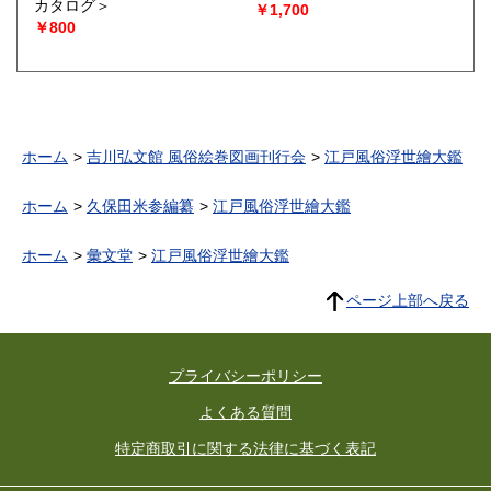
カタログ＞
￥1,700
￥800
ホーム
吉川弘文館 風俗絵巻図画刊行会
江戸風俗浮世繪大鑑
ホーム
久保田米参編纂
江戸風俗浮世繪大鑑
ホーム
彙文堂
江戸風俗浮世繪大鑑
ページ上部へ戻る
プライバシーポリシー
よくある質問
特定商取引に関する法律に基づく表記