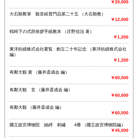
宮崎県
鹿児島県
￥20,000
1,750円
1,750円
-
大石順教筆 観音経普門品第二十五 （大石順教）
沖縄県
2,160円
￥12,000
取り扱い分野
哲学宗教、歴史、美術工芸、国語国文、古典籍
戦時下の式辞挨拶手紙教本 （庄野信治 著）
￥1,200
東洋紡績株式会社要覧 : 創立二十年記念 （東洋紡績株式会社
編）
￥1,200
有鄰大観 黄 （藤井斎成会 編）
￥60,000
有鄰大観 玄 （藤井斎成会 編）
￥60,000
有鄰大観 （藤井斎成会 編）
￥60,000
國立故宮博物院 絲緙 刺繡 4冊 （國立故宮博物院編）
￥45,000