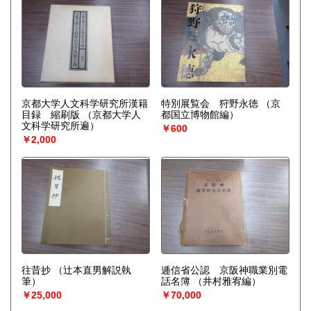
京都大学人文科学研究所漢籍
特別展覧会 狩野永徳
（京
目録 縮刷版
（京都大学人
都国立博物館編）
文科学研究所遍）
￥600
￥2,000
往昔抄
（辻本直男解説執
逓信省公認 京阪神職業別電
筆）
話名簿
（井村雅宥編）
￥25,000
￥70,000