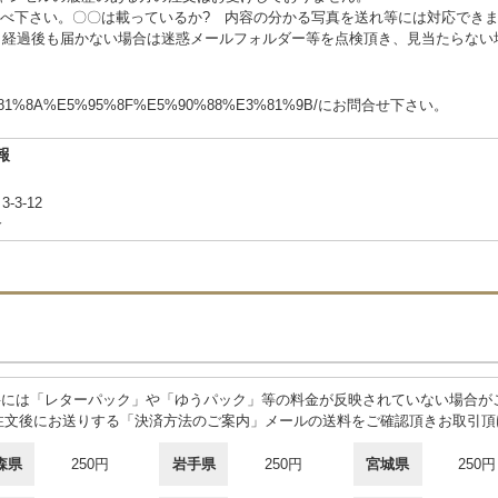
調べ下さい。〇〇は載っているか? 内容の分かる写真を送れ等には対応でき
日経過後も届かない場合は迷惑メールフォルダー等を点検頂き、見当たらない
m/%E3%81%8A%E5%95%8F%E5%90%88%E3%81%9B/にお問合せ下さい。
報
-3-12
合
料には「レターパック」や「ゆうパック」等の料金が反映されていない場合が
注文後にお送りする「決済方法のご案内」メールの送料をご確認頂きお取引頂
森県
250円
岩手県
250円
宮城県
250円