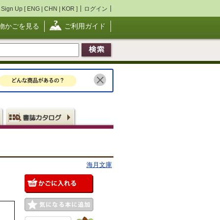
Sign Up [
ENG
|
CHN
|
KOR
]
ログイン
物かごを見る
ご利用ガイド
海月文庫