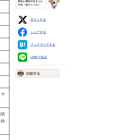
ポストする
シェアする
ブックマークする
LINEで送る
・サ
）
籍状
文時