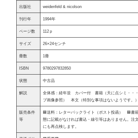
出版社
weidenfeld & nicolson
刊行年
1994年
ページ数
112ｐ
サイズ
26×24センチ
冊数
1冊
ISBN
9780297832850
状態
中古品
解説
全体感：経年並 カバー付 書籍（天に点シミ・・
ブ画像参照） 本文（特別な事項はないようです。
販売条件
🟦送料：レターパックライト（ポスト投函） 🟦書
等
態に記載がなければ書込・線引等はありません。注
にも再点検します。