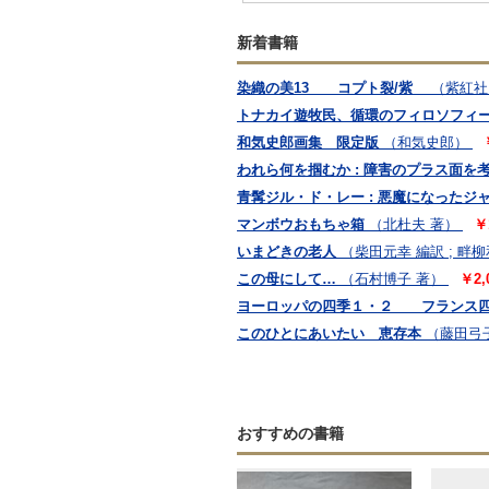
新着書籍
染織の美13 コプト裂/紫
（紫紅社
トナカイ遊牧民、循環のフィロソフィ
和気史郎画集 限定版
（和気史郎）
われら何を掴むか : 障害のプラス面
青髯ジル・ド・レー : 悪魔になったジ
マンボウおもちゃ箱
（北杜夫 著）
￥
いまどきの老人
（柴田元幸 編訳 ; 畔
この母にして…
（石村博子 著）
￥2,
ヨーロッパの四季１・２ フランス四季
このひとにあいたい 恵存本
（藤田弓
おすすめの書籍