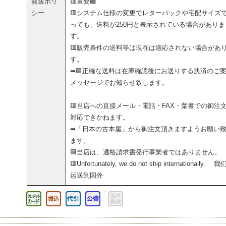
発送ポリ
🟥重要🟥
シー
🟥システム仕様の変更でレターパックや宅配サイズ
っても、送料が250円と表示されている場合がありま
す。
🟥販売条件の送料等は現在は適応されない場合があ
す。
➡🟦正確な送料は在庫確認後にお送りする決済のご
メッセージでお知らせ致します。
🟥当店への直接メール・電話・FAX・葉書での御注
対応できかねます。
➡「日本の古本屋」から御注文頂きますようお願い
ます。
🟦当店は、適格請求書発行事業者ではありません。
🟥Unfortunately, we do not ship internationally. 
运送到国外