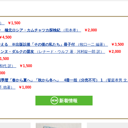
）
￥1,500
ー 極北ロシア・カムチャツカ探検紀
（煎本孝）
￥2,000
￥4,500
を考える ※出版以後「その後の私たち」冊子付
（牧口一二 編著）
￥3,500
ャンヌ・ダルクの盟友
（レナード・ウルフ 著 ; 河村錠一郎 訳）
￥2,000
1,500
柳和代 訳）
￥1,500
000
暦「春から夏へ」「秋から冬へ」 4冊一括（分売不可） 1
（饗庭孝男 
子 他著）
￥1,000
新着情報