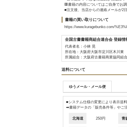
🟥書籍の内容についてはご自身でお
■注文後、当店からの連絡メールが2
書籍の買い取りについて
https://www.kuragebunko.co
全国古書書籍商組合連合会 登録情
代表者名：小林 晃
所在地：大阪府大阪市淀川区木川東 3
所属組合：大阪府古書籍商業協同組
送料について
ゆうメール・メール便
■システム仕様の変更により表示送
➡書籍データの「販売条件等」やご
北海道
250円
青