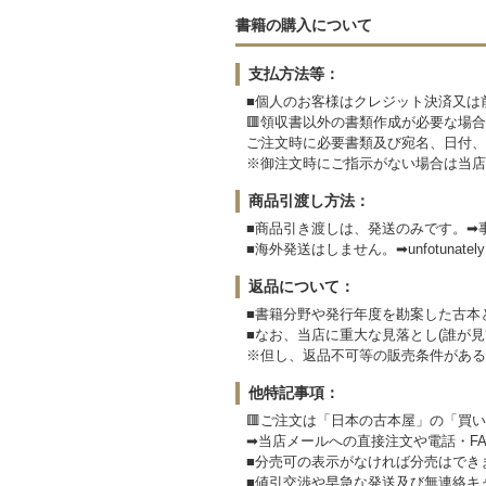
書籍の購入について
支払方法等：
■個人のお客様はクレジット決済又は
🟥領収書以外の書類作成が必要な場合
ご注文時に必要書類及び宛名、日付、
※御注文時にご指示がない場合は当店
商品引渡し方法：
■商品引き渡しは、発送のみです。➡
■海外発送はしません。➡unfotunately We
返品について：
■書籍分野や発行年度を勘案した古本
■なお、当店に重大な見落とし(誰が
※但し、返品不可等の販売条件がある
他特記事項：
🟥ご注文は「日本の古本屋」の「買
➡当店メールへの直接注文や電話・F
■分売可の表示がなければ分売はでき
■値引交渉や早急な発送及び無連絡キ