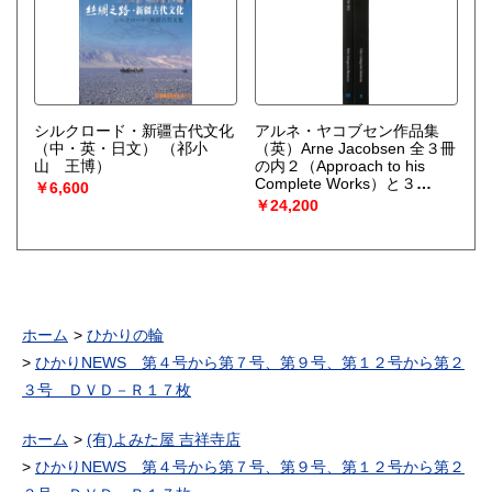
シルクロード・新疆古代文化
アルネ・ヤコブセン作品集
（中・英・日文）
（祁小
（英）Arne Jacobsen 全３冊
山 王博）
の内２（Approach to his
Complete Works）と３
￥6,600
（Drawings）の計２冊
￥24,200
（FELIX SOLAGUREN-
BEASCOA）
ホーム
ひかりの輪
ひかりNEWS 第４号から第７号、第９号、第１２号から第２
３号 ＤＶＤ－Ｒ１７枚
ホーム
(有)よみた屋 吉祥寺店
ひかりNEWS 第４号から第７号、第９号、第１２号から第２