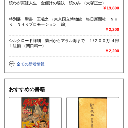
続わが実証人生 金儲けの秘訣 続のみ （大塚正士）
￥19,800
特別展 聖書 王羲之 （東京国立博物館 毎日新聞社 ＮＨ
Ｋ ＮＨＫプロモーション 編）
￥2,200
シルクロード詳細 蘭州からアラル海まで １/２００万 ４部
１組揃 （関口精一）
￥2,200
全ての新着情報
おすすめの書籍