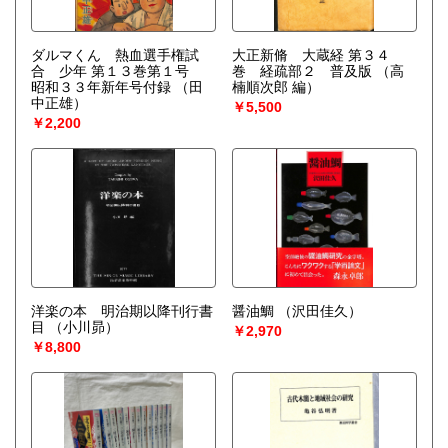
ダルマくん 熱血選手権試
大正新脩 大蔵経 第３４
合 少年 第１３巻第１号
巻 経疏部２ 普及版
（高
昭和３３年新年号付録
（田
楠順次郎 編）
中正雄）
￥5,500
￥2,200
洋楽の本 明治期以降刊行書
醤油鯛
（沢田佳久）
目
（小川昴）
￥2,970
￥8,800