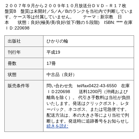
２００７年９月から２００９年１０月放送分ＤＶＤ－Ｒ１７枚
盤質B 盤質は未開封／S／A／Bのランクを当社内で判断していま
す。ケース等は付属していません。 テーマ：新宗教 日
本 状態：良好(極美/美/良好/並下/難の５段階) ISBN: **** 在庫
ＩＤ:220698
出版社
ひかりの輪
刊行年
平成19
冊数
17冊
状態
中古品（良好）
販売条件等
問い合わせ先 tel/fax0422-43-6550 在庫
ＩＤ220698 送料1200円（沖縄および
離島を除く）。 代引き手数料は当社が負担
いたします。発送はクリックポスト、レタ
ーパック、ネコポス、または宅急便です。
配送方法は、本の大きさ等により当社で判
断します。発送時に追跡番号をお知らせし
続きを読む
ます。