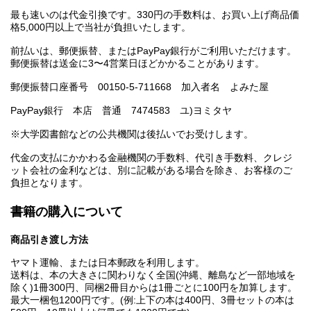
最も速いのは代金引換です。330円の手数料は、お買い上げ商品価
格5,000円以上で当社が負担いたします。
前払いは、郵便振替、またはPayPay銀行がご利用いただけます。
郵便振替は送金に3〜4営業日ほどかかることがあります。
郵便振替口座番号 00150-5-711668 加入者名 よみた屋
PayPay銀行 本店 普通 7474583 ユ)ヨミタヤ
※大学図書館などの公共機関は後払いでお受けします。
代金の支払にかかわる金融機関の手数料、代引き手数料、クレジ
ット会社の金利などは、別に記載がある場合を除き、お客様のご
負担となります。
書籍の購入について
商品引き渡し方法
ヤマト運輸、または日本郵政を利用します。
送料は、本の大きさに関わりなく全国(沖縄、離島など一部地域を
除く)1冊300円、同梱2冊目からは1冊ごとに100円を加算します。
最大一梱包1200円です。(例:上下の本は400円、3冊セットの本は