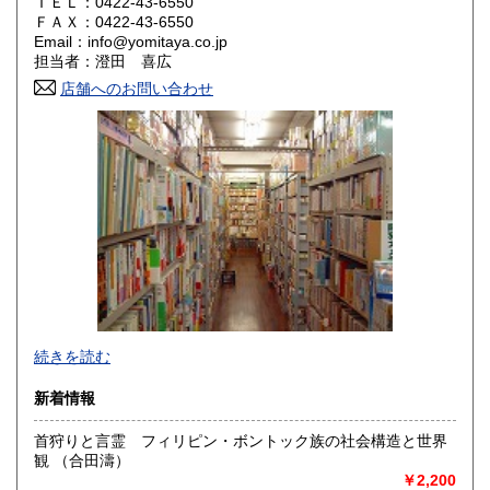
ＴＥＬ：0422-43-6550
ＦＡＸ：0422-43-6550
Email：info@yomitaya.co.jp
山口県
徳島県
1,200円
1,200円
担当者：澄田 喜広
香川県
店舗へのお問い合わせ
愛媛県
1,200円
1,200円
高知県
福岡県
1,200円
1,200円
佐賀県
長崎県
1,200円
1,200円
熊本県
大分県
1,200円
1,200円
宮崎県
鹿児島県
1,200円
1,200円
沖縄県
1,200円
続きを読む
新着情報
首狩りと言霊 フィリピン・ボントック族の社会構造と世界
観 （合田濤）
おじいさんの本、買います！
￥2,200
次の世代のために蔵書をお譲りください。全国対応します。