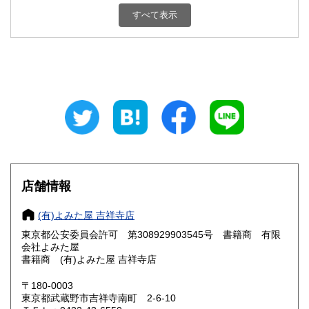
東京都
神奈川県
1,200円
1,200円
すべて表示
新潟県
富山県
1,200円
1,200円
石川県
福井県
1,200円
1,200円
山梨県
長野県
1,200円
1,200円
岐阜県
静岡県
1,200円
1,200円
愛知県
三重県
1,200円
1,200円
店舗情報
滋賀県
京都府
1,200円
1,200円
(有)よみた屋 吉祥寺店
大阪府
兵庫県
1,200円
1,200円
東京都公安委員会許可 第308929903545号 書籍商 有限
奈良県
和歌山県
会社よみた屋
1,200円
1,200円
書籍商 (有)よみた屋 吉祥寺店
鳥取県
島根県
1,200円
1,200円
〒180-0003
東京都武蔵野市吉祥寺南町 2-6-10
岡山県
広島県
1,200円
1,200円