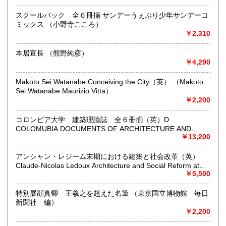
店舗は吉祥寺駅から２分・井の頭通り。「日本の古本屋」に
スクールバック 全６冊揃 サンデーうぇぶり少年サンデーコ
登録しているのは、在庫約８万点の１割ほどです。
ミックス （小野寺こころ）
￥2,310
沿線名：中央線・井の頭線
最寄駅：吉祥寺駅南口(公園口)徒歩2分
本居宣長 （熊野純彦）
営業時間：午前10時から午後7時まで
￥4,290
定休日：年末年始 (12月31日から1月3日まで)
Makoto Sei Watanabe Conceiving the City（英） （Makoto
書籍の買取について
Sei Watanabe Maurizio Vitta）
当店は総合古書店です。人文系学術書を中心に、芸術、理
￥2,200
工、文学など、あらゆる専門分野の本をあつかいます。現在
ある本をできる限り次の世代へと伝えていくのが書店の使命
コロンビア大学 建築理論誌 全６冊揃（英）D
だと思っています。貴重な本が、それと気づかれぬまま退蔵
COLOMUBIA DOCUMENTS OF ARCHITECTURE AND
されてる例を多数眼にしました。ご自宅に眠っている本をど
THEORY Volume 1～6
￥13,200
うか社会に還元してください。よみた屋がどんなご相談にも
乗ります。
アンシャン・レジーム末期における建築と社会改革（英）
Claude-Nicolas Ledoux Architecture and Social Reform at
the End of the Ancient Regime （Anthony Vidler）
￥5,500
取り扱い分野
哲学宗教、歴史、社会科学、自然科学、美術工芸
特別展顔真卿 王羲之を超えた名筆 （東京国立博物館 毎日
新聞社 編）
￥2,200