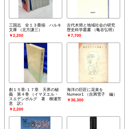
三国志 全１３冊揃 ハルキ
古代木簡と地域社会の研究
文庫
（北方謙三）
歴史科学叢書
（亀谷弘明）
￥2,200
￥7,700
創１５章-１７章 天界の秘
海洋の巨匠に花束を
義 第４巻
（イマヌエル・
Numeor1
（吉満雪子 編）
スエデンボルグ 著 柳瀬芳
￥36,300
意 訳）
￥2,200