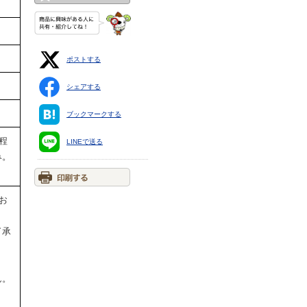
ポストする
シェアする
ブックマークする
程
LINEで送る
み。
お
了承
ん。