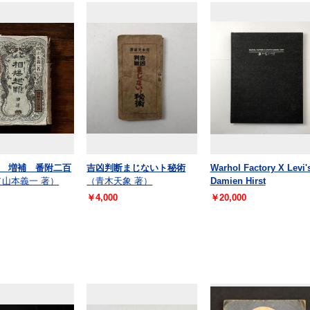
 増補 番附二百
吉凶判断まじないト秘術
Warhol Factory X Levi'
（山本義一 著）
（青木天象 著）
Damien Hirst
￥4,000
￥20,000