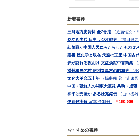
新着書籍
三河地方史資料 全7冊揃
（近藤恒次・
姿なき尖兵 日中ラジオ戦史
（福田敏之
細菌戦が中国人民にもたらしたもの 19
叢書 歴史学と現在 天空の玉座 中国古
夢が訪れる夜明け 文益煥獄中書簡集
（
満州移民の村 信州泰阜村の昭和史
（小
文化大革命五十年
（楊継縄 著／辻康吾
中国・朝鮮人の関東大震災 共助・虐殺
和平は売国か ある汪兆銘伝
（山中徳雄
伊達鏡実録 写本 全18冊
￥180,000
おすすめの書籍