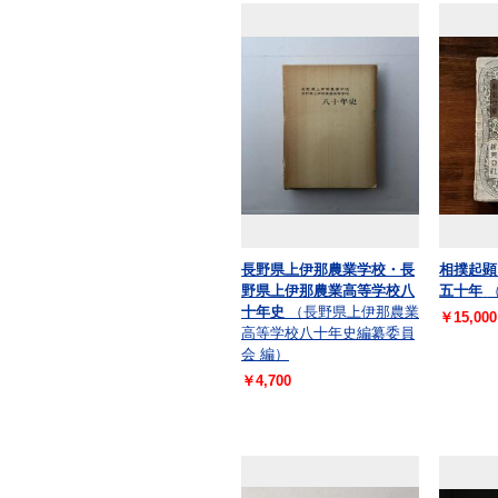
長野県上伊那農業学校・長
相撲起顕
野県上伊那農業高等学校八
五十年
十年史
（長野県上伊那農業
￥15,000
高等学校八十年史編纂委員
会 編）
￥4,700