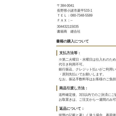
〒384-0041
長野県小諸市菱平533-1
ＴＥＬ：080-7348-5589
ＦＡＸ：--
304432115035
書籍商 縫合社
書籍の購入について
支払方法等：
※第二火曜日・水曜日は仕入れのため
代引き利用不可。
銀行振込、クレジット払いがご利用い
・原則先払いでお願いします。
なお、振込手数料等はお客様のご負担
商品引渡し方法：
送料確定後、3日以内でのご決済にご
お取置きは、ご注文から一週間のみ可
返品について：
状態の記載と著しく違う場合、着荷後