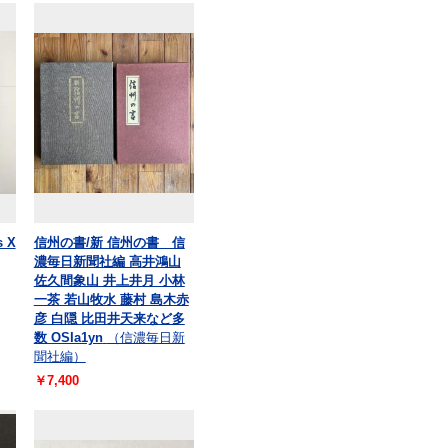
s X
信州の書/新 信州の書 信
濃毎日新聞社編 高井鴻山
佐久間象山 井上井月 小林
一茶 若山牧水 藤村 島木赤
彦 白隠 比田井天来など多
数 OSIa1yn
（信濃毎日新
聞社編）
￥7,400