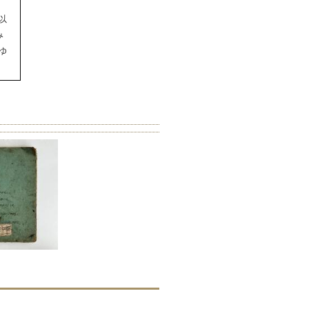
以
み
ゆ