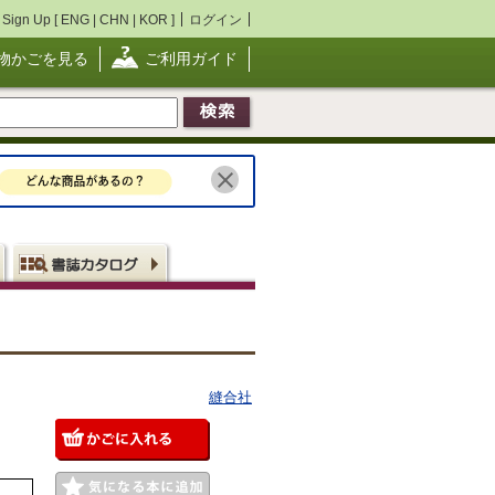
Sign Up [
ENG
|
CHN
|
KOR
]
ログイン
物かごを見る
ご利用ガイド
縫合社