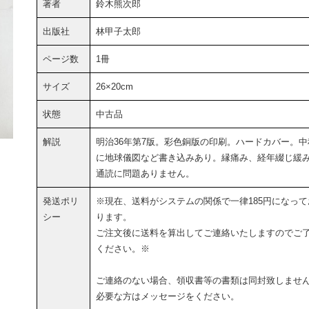
著者
鈴木熊次郎
出版社
林甲子太郎
ページ数
1冊
サイズ
26×20cm
状態
中古品
解説
明治36年第7版。彩色銅版の印刷。ハードカバー。中
に地球儀図など書き込みあり。縁痛み、経年綴じ緩
通読に問題ありません。
発送ポリ
※現在、送料がシステムの関係で一律185円になって
シー
ります。
ご注文後に送料を算出してご連絡いたしますのでご
ください。※
ご連絡のない場合、領収書等の書類は同封致しませ
必要な方はメッセージをください。