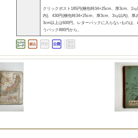
クリックポスト185円(梱包時34×25cm、厚3cm、1㎏
内)、430円(梱包時34×25cm、厚3cm、3㎏以内)、厚
3cm以上は600円。レターパックに入らないものは、
うパック880円から。