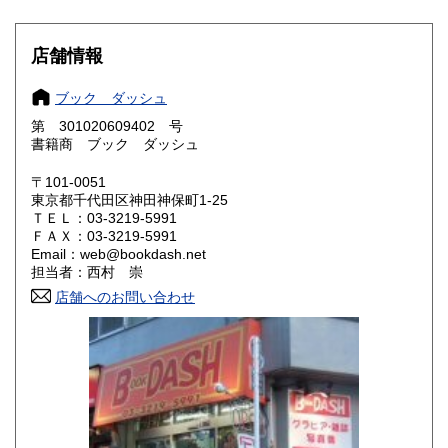
滋賀県
京都府
600円
600円
店舗情報
大阪府
兵庫県
600円
600円
ブック ダッシュ
奈良県
和歌山県
600円
600円
第 301020609402 号
書籍商 ブック ダッシュ
鳥取県
島根県
600円
600円
〒101-0051
岡山県
広島県
600円
600円
東京都千代田区神田神保町1-25
ＴＥＬ：03-3219-5991
ＦＡＸ：03-3219-5991
山口県
徳島県
600円
600円
Email：web@bookdash.net
担当者：西村 崇
香川県
愛媛県
600円
600円
店舗へのお問い合わせ
高知県
福岡県
600円
600円
佐賀県
長崎県
600円
600円
熊本県
大分県
600円
600円