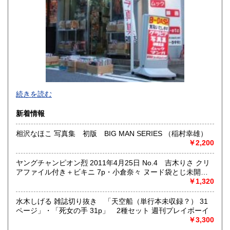
宮崎県
鹿児島県
600円
600円
沖縄県
600円
新旧女優・アイドルのグラビア、なつかしの本
続きを読む
映画・特撮、ゲーム・アニメ古漫画などの趣味本は当店にお
まかせください。
新着情報
お取り扱いは、趣味のものすべてにわたります。
相沢なほこ 写真集 初版 BIG MAN SERIES （稲村幸雄）
グラビアアイドル雑誌(キャンディーズなどの昔の女優・アイ
￥2,200
ドルも歓迎)
写真集・イメージビデオ(DVD)、雑誌(成人問わず)
古マンガ・アニメロマンアルバム系、イラスト集、
ヤングチャンピオン烈 2011年4月25日 No.4 吉木りさ クリ
美少女ゲーム、プレミアゲーム、攻略本・設定資料集
アファイル付き＋ビキニ 7p・小倉奈々 ヌード袋とじ未開封
映画パンフレット、プレミアトイ、音楽
他
￥1,320
CD・ビデオ・DVD・LD
水木しげる 雑誌切り抜き 「天空船（単行本未収録？） 31
どんなジャンルでも買取することができます。
ページ」・「死女の手 31p」 2種セット 週刊プレイボーイ
東京近郊出張買取していますのでお気軽にご相談ください。
￥3,300