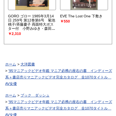
GORO ゴロー 1985年3月14
EVE The Lost One 下敷き
日 259号 第12巻第6号 菊池
￥550
桃子/斉藤慶子 両面特大ポス
ター付 小野みゆき・森田き
よみ・大場久美子vs長渕剛・
￥2,310
松本伊代・山本ひろ美・東田
愛子・沢口靖子・橋本美加
子・「CFホットラインキャ
ンギャル13人」（鷲尾いさ
子・宮崎ますみ・松宮由季・
ジーナナナ 他）
ホーム
大洋図書
'95マニアックビデオ年鑑 マニア必携の座右の書 インディーズ
系＋書店売りマニアックビデオ完全カタログ 全1070タイトル
AV女優
ホーム
ブック ダッシュ
'95マニアックビデオ年鑑 マニア必携の座右の書 インディーズ
系＋書店売りマニアックビデオ完全カタログ 全1070タイトル
AV女優