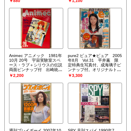
￥880
￥1,100
BESTMOOK SERIES 99
Animec アニメック 1981年
pure2 ピュア★ピュア 2005
10月 20号 宇宙実験室スペ
年8月 Vol.31 平井薫 限
ース・ラブ＋シリウスの伝説
定特典生写真付。成海璃子ピ
両面ピンナップ付 出崎統
ンナップ付。オリジナルトレ
SFアニメ特集・イデオン事
カ未開封。橋本甜歌(てんち
￥2,200
￥3,300
典 他
む)・飯田里穂・天野莉絵・
彩月貴央・志保・北乃きい・
一木有海・村田ちひろ・川原
真琴 など
週刊プレイボーイ 2007年10
SPY 月刊スパイ 1990年7