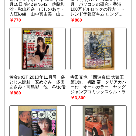
月15日 第42巻No42 佐藤和
月 パソコンの研究・香港
沙・秋山莉奈・ほしのあき・
100万ドルロックの行方・ト
入江紗綾・山中真由美・山中
レンド予報官キム ロング
知恵・高岡未来・夢元エレ
他 ビジネストレンダーのた
￥770
￥880
ナ・高橋麻綾・貫地谷しほ
めの自分開発マガジン
り・谷桃子・美元・南明奈・
あいだゆあ・穂花・佐山愛・
春咲あずみ・範田紗々 他
黄金のGT 2010年11月号 袋
寺田克也 「西遊奇伝 大猿王
とじ未開封 安めぐみ・多田
第1巻」 初版 帯・クリアカバ
あさみ・高島彩 他 AV女優
ー付 オールカラー ヤング
ジャンプコミックスウルトラ
￥880
￥3,300