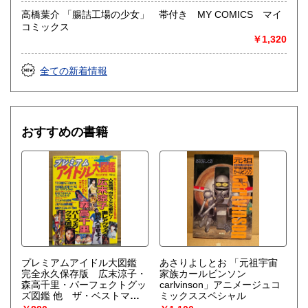
高橋葉介 「腸詰工場の少女」 帯付き MY COMICS マイ
コミックス
￥1,320
全ての新着情報
おすすめの書籍
プレミアムアイドル大図鑑
あさりよしとお 「元祖宇宙
完全永久保存版 広末涼子・
家族カールビンソン
森高千里・パーフェクトグッ
carlvinson」アニメージュコ
ズ図鑑 他 ザ・ベストマガ
ミックススペシャル
ジンSPECIAL特別編集