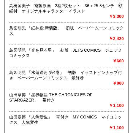
沿線名：地下鉄(三田線、新宿線、半蔵門線) JR(中央・総武
高橋留美子 複製原画 2種2枚セット 36ｘ25.5センチ 額
線)
縁付 オリジナルキャラクター イラスト
最寄駅：神保町駅 御茶ノ水駅
￥3,300
営業時間：12:00-20:00
定休日：なし 年末は30日午後5時に閉店、年始は3日正午よ
鳥図明児 「虹神殿 新装版」 初版 ペーパームーンコミック
り開店します
ス
￥2,420
書籍の買取について
鳥図明児 「光を見る男」 初版 JETS COMICS ジェッツ
メール web@bookdash.net または専用ページでお問い合
コミックス
わせください。
￥660
お電話 03-3219-5991でも受け付けております。
お取引内容は、ご依頼されたあとの返信メールに、さらに詳
鳥図明児 「水蓮運河 第4巻」 初版 イラストピンナップ付
しく説明した文章をお付けしております。ご安心ください。
き ペーパームーンコミックス 最終巻
￥880
取り扱い分野
山田章博 「星界物語 THE CHRONICLES OF
趣味、サブカルチャー、古書一般（その他）
STARGAZER」 帯付き
女優・アイドル・グラビア・アダルトや映画・マンガ等
￥1,100
山田章博 「人魚變生」 帯付き MY COMICS マイコミッ
クス 人魚変生
￥1,100