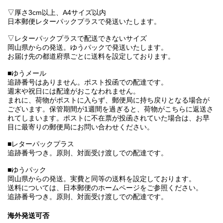
▽厚さ3cm以上、A4サイズ以内
日本郵便レターパックプラスで発送いたします。
▽レターパックプラスで配送できないサイズ
岡山県からの発送。ゆうパックで発送いたします。
お届け先の都道府県ごとに送料を設定しております。
■ゆうメール
追跡番号はありません。ポスト投函での配達です。
週末や祝日には配達がおこなわれません。
まれに、荷物がポストに入らず、郵便局に持ち戻りとなる場合が
ございます。保管期間が1週間を過ぎると、荷物がこちらに返送さ
れてしまいます。ポストに不在票が投函されていた場合は、お早
目に最寄りの郵便局にお問い合わせください。
■レターパックプラス
追跡番号つき。原則、対面受け渡しでの配達です。
■ゆうパック
岡山県からの発送。実費と同等の送料を設定しております。
送料については、日本郵便のホームページをご参照ください。
追跡番号つき。原則、対面受け渡しでの配達です。
海外発送可否