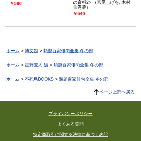
の資料2>
（宮尾しげを, 木村
￥560
仙秀著）
￥540
ホーム
博文館
類題百家俳句全集 冬の部
ホーム
星野麦人 編
類題百家俳句全集 冬の部
ホーム
不死鳥BOOKS
類題百家俳句全集 冬の部
ページ上部へ戻る
プライバシーポリシー
よくある質問
特定商取引に関する法律に基づく表記