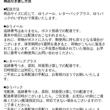
商品引き渡し方法
■配送方法
商品サイズに応じて、ゆうメール、レターパックプラス、ゆうパ
ックのいずれかで発送いたします。
■ゆうメール
追跡番号はありません。ポスト投函での配達です。
週末や祝日には配達がおこなわれません。
まれに、荷物がポストに入らず、郵便局に持ち戻りとなる場合が
ございます。保管期間が1週間を過ぎると、荷物がこちらに返送さ
れてしまいます。ポストに不在票が投函されていた場合は、お早
目に最寄りの郵便局にお問い合わせください。
■レターパックプラス
追跡番号つき。原則、対面受け渡しでの配達です。
日時指定には対応しておりません。
ご不在による再配達の手配は、お客様のほうでお願いいたしま
す。
■ゆうパック
宅配便。追跡番号つき。原則、対面受け渡しでの配達です。
配達希望日時がございましたら、ご注文後、お支払いの前にご連
絡ください(配達指定日は、対応できない場合もございますので、
ご了承ください)。
ご不在による再配達の手配は、お客様のほうでお願いいたしま