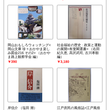
岡山おもしろウォッチング<
社会福祉の歴史 : 政策と運動
岡山文庫 珍々おかやま楽し
の展開<有斐閣選書>
（右田
み図会216 その2>
（おかや
紀久恵, 高沢武司, 古川孝順
ま路上観察学会 編）
編）
￥390
￥3,180
岸信介
（塩田 潮）
江戸庶民の風俗誌<江戸風俗