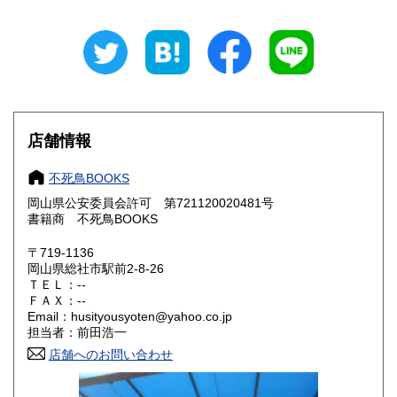
石川県
福井県
600円
600円
山梨県
長野県
600円
600円
岐阜県
静岡県
600円
600円
愛知県
三重県
600円
600円
店舗情報
滋賀県
京都府
600円
600円
不死鳥BOOKS
大阪府
兵庫県
600円
600円
岡山県公安委員会許可 第721120020481号
書籍商 不死鳥BOOKS
奈良県
和歌山県
600円
600円
〒719-1136
岡山県総社市駅前2-8-26
鳥取県
島根県
600円
600円
ＴＥＬ：--
ＦＡＸ：--
岡山県
広島県
600円
600円
Email：husityousyoten@yahoo.co.jp
担当者：前田浩一
山口県
徳島県
600円
600円
店舗へのお問い合わせ
香川県
愛媛県
600円
600円