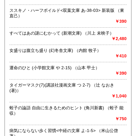
にお問い合わせください。出張費は、無料です。
ススキノ・ハーフボイルド<双葉文庫 あ-38-03> 新装版 （東
直己）
取り扱い分野
￥390
哲学宗教、歴史、社会科学、自然科学、美術工芸、趣味、外
国書、サブカルチャー、古書一般（その他）
すべてはあの謎にむかって (新潮文庫) （川上 未映子）
オールジャンル
￥2,480
女盛りは腹立ち盛り (幻冬舎文庫) （内館 牧子）
￥410
運命のひと (小学館文庫 や 2-15) （山本 甲士）
￥390
タイガーマスク(7)(講談社漫画文庫 つ 2-7) （辻 なおき
(著)）
￥1,040
蛭子の論語 自由に生きるためのヒント (角川新書) （蛭子 能
収）
￥750
病気にならない歩く習慣<中経の文庫 よ-1-5> （米山公啓
著）