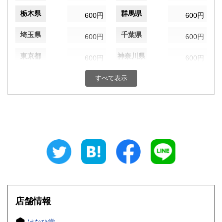
栃木県
群馬県
600円
600円
埼玉県
千葉県
600円
600円
東京都
神奈川県
600円
600円
新潟県
富山県
すべて表示
600円
600円
石川県
福井県
600円
600円
山梨県
長野県
600円
600円
岐阜県
静岡県
600円
600円
愛知県
三重県
600円
600円
滋賀県
京都府
600円
600円
店舗情報
大阪府
兵庫県
600円
600円