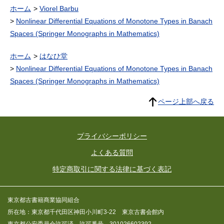
ホーム
Viorel Barbu
Nonlinear Differential Equations of Monotone Types in Banach
Spaces (Springer Monographs in Mathematics)
ホーム
はなひ堂
Nonlinear Differential Equations of Monotone Types in Banach
Spaces (Springer Monographs in Mathematics)
ページ上部へ戻る
プライバシーポリシー
よくある質問
特定商取引に関する法律に基づく表記
東京都古書籍商業協同組合
所在地：東京都千代田区神田小川町3-22 東京古書会館内
東京都公安委員会許可済 許可番号 301026602392