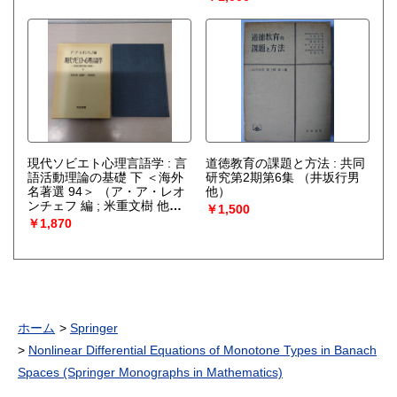
現代ソビエト心理言語学 : 言
道徳教育の課題と方法 : 共同
語活動理論の基礎 下 ＜海外
研究第2期第6集
（井坂行男
名著選 94＞
（ア・ア・レオ
他）
ンチェフ 編 ; 米重文樹 他
￥1,500
訳）
￥1,870
ホーム
Springer
Nonlinear Differential Equations of Monotone Types in Banach
Spaces (Springer Monographs in Mathematics)