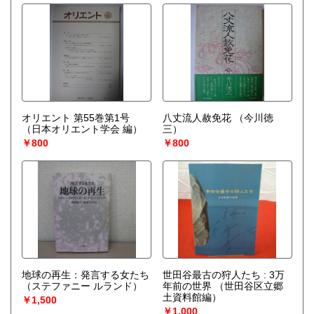
オリエント 第55巻第1号
八丈流人赦免花
（今川徳
（日本オリエント学会 編）
三）
￥800
￥800
地球の再生：発言する女たち
世田谷最古の狩人たち : 3万
（ステファニー ルランド）
年前の世界
（世田谷区立郷
土資料館編）
￥1,500
￥1,000