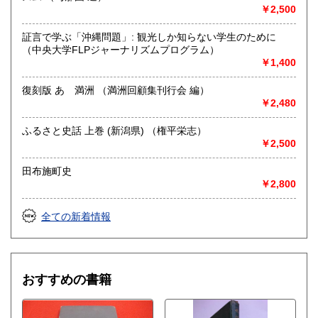
￥2,500
証言で学ぶ「沖縄問題」: 観光しか知らない学生のために
（中央大学FLPジャーナリズムプログラム）
￥1,400
復刻版 あゝ満洲 （満洲回顧集刊行会 編）
￥2,480
ふるさと史話 上巻 (新潟県) （権平栄志）
￥2,500
田布施町史
￥2,800
全ての新着情報
おすすめの書籍