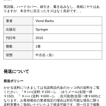
英語版。ハードカバー。線引き、書き込みなし。表紙にヤケはあ
りますが、本文中に目立ったキズはなく良好です。。
著者
Viorel Barbu
出版社
Springer
刊行年
2010
冊数
1冊
状態
中古品（並）
発送について
発送ポリシー
かかる送料につきましては当該商品代金のカッコ内の送料をご覧
ください。『￥○○○(送料:￥150～)』…ゆうメール(全国一律
￥150)、『 ￥○○○ (送料:￥600～)』…佐川急便(全国一律￥600)と
なります。お客様都合の業者指定の場合は対応可能な場合に限り
送料実費をご負担いただいた上で発送可能です。同一注文で複数