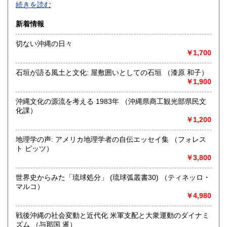
続きを読む
新着情報
切ない沖縄の日々
￥1,700
-
石垣が語る風土と文化: 屋敷囲いとしての石垣 （漆原 和子）
沿線名：信越線
￥1,900
最寄駅：東三条駅
営業時間：10:00～17:00
沖縄文化の源流を考える 1983年 （沖縄県商工観光部県民文
定休日：-
化課）
￥1,200
書籍の買取について
宅配、出張、持ち込みでの買取を行っておりますので、お気
地理学の声: アメリカ地理学者の自伝エッセイ集 （フォレス
軽にお問合せください。
ト ピッツ）
￥3,800
取り扱い分野
世界史からみた「琉球処分」 (琉球弧叢書30) （ティネッロ・
総記、哲学宗教、歴史、社会科学、自然科学、古書一般（そ
マルコ）
の他）
￥4,980
戦後沖縄の社会変動と近代化 米軍支配と大衆運動のダイナミ
ズム （与那国 暹）