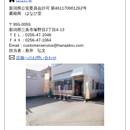
はなひ堂
奈良県
和歌山県
600円
600円
新潟県公安委員会許可 第461170001262号
書籍商 はなひ堂
鳥取県
島根県
600円
600円
〒955-0055
岡山県
広島県
600円
600円
新潟県三条市塚野目2丁目4-13
ＴＥＬ：0256-47-1046
ＦＡＸ：0256-47-1064
山口県
徳島県
600円
600円
Email：customerservice@hanaidou.com
担当者：新井 弘文
香川県
愛媛県
600円
600円
店舗へのお問い合わせ
高知県
福岡県
600円
600円
佐賀県
長崎県
600円
600円
熊本県
大分県
600円
600円
宮崎県
鹿児島県
600円
600円
沖縄県
600円