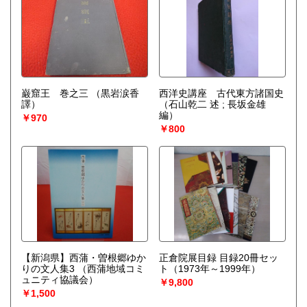
巌窟王 巻之三
（黒岩涙香
西洋史講座 古代東方諸国史
譯）
（石山乾二 述 ; 長坂金雄
編）
￥970
￥800
【新潟県】西蒲・曽根郷ゆか
正倉院展目録 目録20冊セッ
りの文人集3
（西蒲地域コミ
ト（1973年～1999年）
ュニティ協議会）
￥9,800
￥1,500