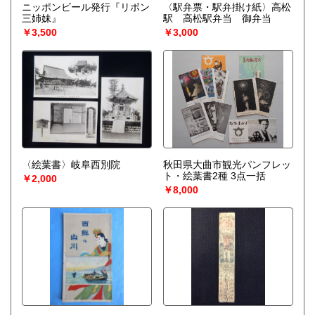
ニッポンビール発行『リボン
〈駅弁票・駅弁掛け紙〉高松
三姉妹』
駅 高松駅弁当 御弁当
￥3,500
￥3,000
〈絵葉書〉岐阜西別院
秋田県大曲市観光パンフレッ
ト・絵葉書2種 3点一括
￥2,000
￥8,000