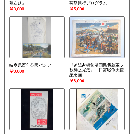
幕あひ』
菊祭興行プログラム
￥3,000
￥5,000
岐阜県百年公園パンフ
『遼陽占領後清国民我義軍ヲ
歓待之光景』 日露戦争大捷
￥3,000
紀念画
￥8,000