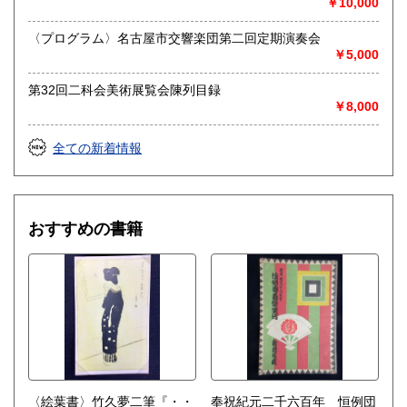
￥10,000
送り先 〒483-8341
愛知県江南市前飛保町栄284 扶桑文庫 担当井
〈プログラム〉名古屋市交響楽団第二回定期演奏会
上
￥5,000
取り扱い分野
第32回二科会美術展覧会陳列目録
￥8,000
総記、哲学宗教、歴史、社会科学、自然科学、美術工芸、国
語国文、外国文学、古典籍、近代文献、趣味、外国書、サブ
カルチャー、古書一般（その他）
全ての新着情報
古文書・和本・刷り物・絵葉書・近代文献資料・エフェメラ
おすすめの書籍
〈絵葉書〉竹久夢二筆『・・
奉祝紀元二千六百年 恒例団