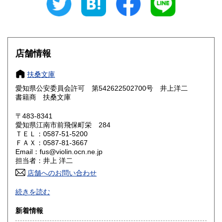
愛知県
三重県
300円
300円
滋賀県
京都府
300円
300円
大阪府
兵庫県
300円
300円
店舗情報
奈良県
和歌山県
300円
300円
扶桑文庫
愛知県公安委員会許可 第542622502700号 井上洋二
鳥取県
島根県
300円
300円
書籍商 扶桑文庫
岡山県
広島県
300円
300円
〒483-8341
愛知県江南市前飛保町栄 284
ＴＥＬ：0587-51-5200
山口県
徳島県
300円
300円
ＦＡＸ：0587-81-3667
Email：fus@violin.ocn.ne.jp
香川県
愛媛県
300円
300円
担当者：井上 洋二
店舗へのお問い合わせ
高知県
福岡県
300円
300円
古文書、古地図、刷り物、一枚もの、絵葉書、鳥瞰図、近代
続きを読む
文献資料等を主体に扱っております。
佐賀県
長崎県
300円
300円
新着情報
沿線名：名鉄犬山線
熊本県
大分県
300円
300円