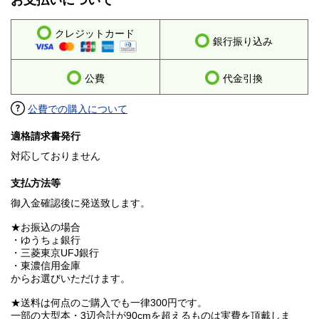
お支払いについて
クレジットカード
銀行振り込み
公費
代金引換
公費での購入について
適格請求書発行
対応しておりません
支払方法等
御入金確認後に発送致します。
★お振込の場合
・ゆうちょ銀行
・三菱東京UFJ銀行
・東濃信用金庫
からお選びいただけます。
★送料は何点のご購入でも一律300円です。
一部の大型本・3辺合計が90cmを超えるものは実費を頂戴しま