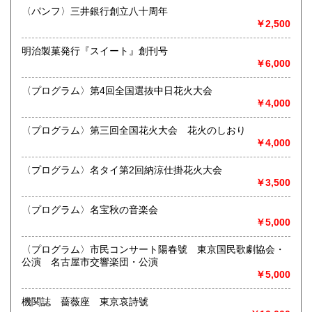
最寄駅：江南駅下車
〈パンフ〉三井銀行創立八十周年
営業時間：10:00〜17:00
￥2,500
宮崎県
鹿児島県
定休日：不定休
300円
300円
明治製菓発行『スイート』創刊号
書籍の買取について
沖縄県
300円
￥6,000
買取 買取専用フリーダイヤル 0120-006-229 (担当・
井上)
〈プログラム〉第4回全国選抜中日花火大会
￥4,000
古書買取、古本買取、古書、古本の大量買い取りは大歓迎で
す。
〈プログラム〉第三回全国花火大会 花火のしおり
御整理・御売却はお気軽に当店にご相談ください。
￥4,000
お電話、メール等でご連絡次第、即日に参上いたします。古
書買い取り、古本買い取り、大量大歓迎です。
〈プログラム〉名タイ第2回納涼仕掛花火大会
特に古いもの全般(和本、古文書、紙物チラシ、郷土資料、地
￥3,500
図、宗教、芸能、美術、文学、雑誌等)に力を入れておりま
す。
〈プログラム〉名宝秋の音楽会
又書画骨董品も別部門で取り扱いしておりますので引越し増
￥5,000
改築の際には合わせてご利用ください。
愛知県・岐阜県を中心に近県の方、日時打ち合わせの後、ご
〈プログラム〉市民コンサート陽春號 東京国民歌劇協会・
訪問し、見積もり・買入をさせていただきます。
公演 名古屋市交響楽団・公演
まずはお気軽にご連絡ください。
￥5,000
お品物を送料着払いでお送りいただければ、即日に評価しご
連絡ご送金いたします。
機関誌 薔薇座 東京哀詩號