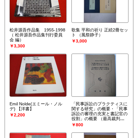
松井源吾作品集 1955-1998
歌集 平和の祈り 正続2冊セッ
（ 松井源吾作品集刊行委員
ト
（風祭静子）
会 編）
￥3,000
￥3,300
Emil Nolde(エミール・ノル
「民事訴訟のプラクティスに
デ) 【洋書】
関する研究」の概要・「民事
訴訟の審理の充実と書記官の
￥2,200
役割」の概要
（最高裁判所
事務総局 編）
￥800