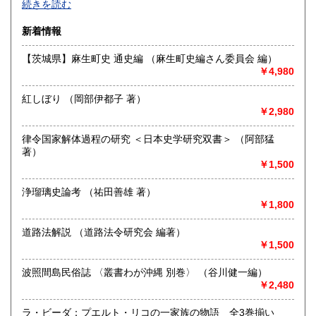
続きを読む
新着情報
【茨城県】麻生町史 通史編 （麻生町史編さん委員会 編）
￥4,980
-
紅しぼり （岡部伊都子 著）
沿線名：信越線
￥2,980
最寄駅：東三条駅
営業時間：10:00～17:00
律令国家解体過程の研究 ＜日本史学研究双書＞ （阿部猛
定休日：-
著）
￥1,500
書籍の買取について
宅配、出張、持ち込みでの買取を行っておりますので、お気
浄瑠璃史論考 （祐田善雄 著）
軽にお問合せください。
￥1,800
道路法解説 （道路法令研究会 編著）
取り扱い分野
￥1,500
総記、哲学宗教、歴史、社会科学、自然科学、古書一般（そ
の他）
波照間島民俗誌 〈叢書わが沖縄 別巻〉 （谷川健一編）
￥2,480
ラ・ビーダ：プエルト・リコの一家族の物語 全3巻揃い