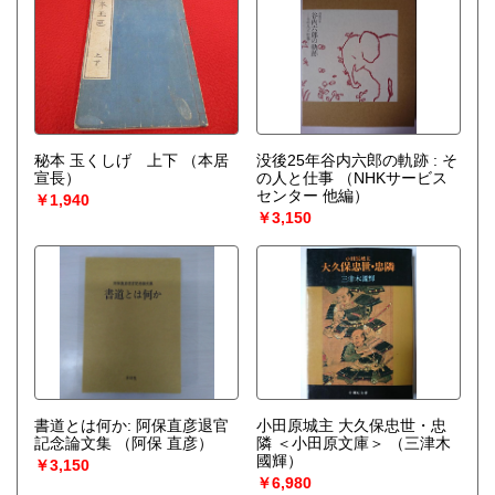
秘本 玉くしげ 上下
（本居
没後25年谷内六郎の軌跡 : そ
宣長）
の人と仕事
（NHKサービス
センター 他編）
￥1,940
￥3,150
書道とは何か: 阿保直彦退官
小田原城主 大久保忠世・忠
記念論文集
（阿保 直彦）
隣 ＜小田原文庫＞
（三津木
國輝）
￥3,150
￥6,980