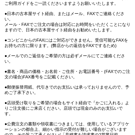
ご利用ガイドをご一読くださいますようお願いいたします。
●日本の古本屋サイト経由、またはメール、FAXでご連絡くださ
い。
メール・FAXでご注文の場合は対応にお時間をいただくことになり
ますので、日本の古本屋サイト経由をお勧めいたします。
●コンビニからのFAXにはご対応ができません。受信可能なFAXを
お持ちの方に限ります。(弊店からの返信をFAXでするため)
●メールでのご返信をご希望の方は必ずメールにてご連絡くださ
い。
●書名・商品の価格・お名前・ご住所・お電話番号・(FAXでのご注
文の場合)FAX番号をご記載ください。
●郵便振替用紙、代引きでのお支払いは承っておりませんので、予
めご了承下さい。
●店頭受け取りをご希望の場合もサイト経由で『かごに入れる』よ
りご注文後にご来店ください。店頭では現金のみのお支払いで
す。
●公費注文の書類や領収書につきましては、使用しているアプリケ
ーションの都合上、細かい指示の受付が難しい場合がございます
ので、その旨ご了承ください(「見積書を請求書の2営業日前