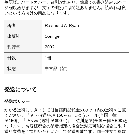
英語版。ハードカバー。背剥がれあり。鉛筆での書き込み30ペー
ジ程度ありますが、文字の識別には問題ありません。読めれば良
いという方向けの商品になります。
著者
Raymond A. Ryan
出版社
Springer
刊行年
2002
冊数
1冊
状態
中古品（難）
発送について
発送ポリシー
かかる送料につきましては当該商品代金のカッコ内の送料をご覧
ください。『￥○○○(送料:￥150～)』…ゆうメール(全国一律
￥150)、『 ￥○○○ (送料:￥600～)』…佐川急便(全国一律￥600)と
なります。お客様都合の業者指定の場合は対応可能な場合に限り
送料実費をご負担いただいた上で発送可能です。同一注文で複数