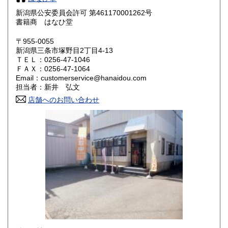
奈良県
和歌山県
600円
600円
新潟県公安委員会許可 第461170001262号
書籍商 はなひ堂
鳥取県
島根県
600円
600円
〒955-0055
岡山県
広島県
600円
600円
新潟県三条市塚野目2丁目4-13
ＴＥＬ：0256-47-1046
ＦＡＸ：0256-47-1064
山口県
徳島県
600円
600円
Email：customerservice@hanaidou.com
担当者：新井 弘文
香川県
愛媛県
600円
600円
店舗へのお問い合わせ
高知県
福岡県
600円
600円
佐賀県
長崎県
600円
600円
熊本県
大分県
600円
600円
宮崎県
鹿児島県
600円
600円
沖縄県
600円