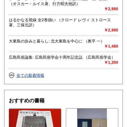
（オスカー・ルイス著、行方昭夫他訳）
￥2,980
はるかなる視線 全2巻揃い （クロード レヴィ ストロース
著、三保元訳）
￥2,980
大東島の歩みと暮らし: 北大東島を中心に （奥平 一）
￥1,480
広島民俗論集: 広島民俗学会十周年記念誌 （広島民俗学会）
￥1,350
全ての新着情報
おすすめの書籍