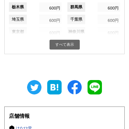
栃木県
群馬県
600円
600円
埼玉県
千葉県
600円
600円
東京都
神奈川県
600円
600円
新潟県
富山県
すべて表示
600円
600円
石川県
福井県
600円
600円
山梨県
長野県
600円
600円
岐阜県
静岡県
600円
600円
愛知県
三重県
600円
600円
滋賀県
京都府
600円
600円
店舗情報
大阪府
兵庫県
600円
600円
はなひ堂