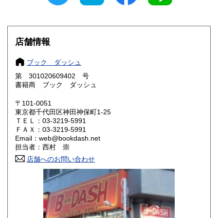
愛知県
三重県
600円
600円
滋賀県
京都府
600円
600円
店舗情報
大阪府
兵庫県
600円
600円
ブック ダッシュ
奈良県
和歌山県
600円
600円
第 301020609402 号
書籍商 ブック ダッシュ
鳥取県
島根県
600円
600円
〒101-0051
岡山県
広島県
600円
600円
東京都千代田区神田神保町1-25
ＴＥＬ：03-3219-5991
ＦＡＸ：03-3219-5991
山口県
徳島県
600円
600円
Email：web@bookdash.net
担当者：西村 崇
香川県
愛媛県
600円
600円
店舗へのお問い合わせ
高知県
福岡県
600円
600円
佐賀県
長崎県
600円
600円
熊本県
大分県
600円
600円