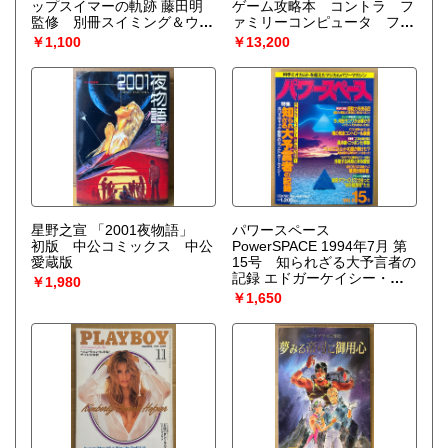
ップスイマーの軌跡 藤田明
ゲーム攻略本 コントラ フ
監修 別冊スイミング＆ウォ
ァミリーコンピュータ ファ
ーターポロマガジン桜花号
ミコン
￥1,100
￥13,200
星野之宣 「2001夜物語」
パワースペース
初版 中公コミックス 中公
PowerSPACE 1994年7月 第
愛蔵版
15号 知られざる大予言者の
記録 エドガーケイシー・衝
￥1,980
撃の体外離脱挑戦シリーズ
￥1,650
他 超常現象 科学とオカル
トを超えたマジカルパワーマ
ガジン 月刊空手道別冊