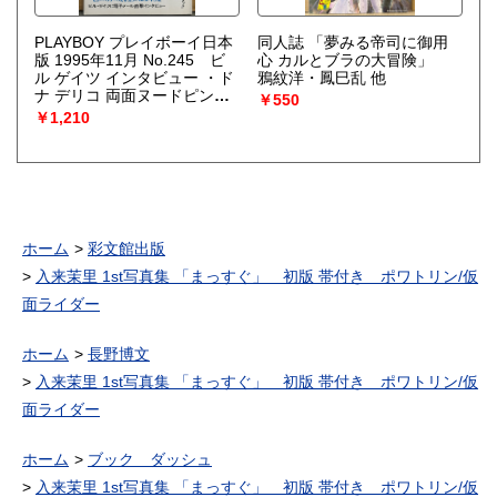
PLAYBOY プレイボーイ日本
同人誌 「夢みる帝司に御用
版 1995年11月 No.245 ビ
心 カルとブラの大冒険」
ル ゲイツ インタビュー ・ド
鴉紋洋・鳳巳乱 他
ナ デリコ 両面ヌードピンナ
￥550
ップ+ヌード9p・ヒュー ヘフ
￥1,210
ナー愛妻 キンバリー コンラ
ッド ヘフナー ヌード8p・ヘ
ルムート ニュートン特撮！
プレイメイト9人 ヌード8p・
スーパーモデル アンナ ヌー
ド8p・アニタ エクバーグ ヌ
ード4p 他
ホーム
彩文館出版
入来茉里 1st写真集 「まっすぐ」 初版 帯付き ポワトリン/仮
面ライダー
ホーム
長野博文
入来茉里 1st写真集 「まっすぐ」 初版 帯付き ポワトリン/仮
面ライダー
ホーム
ブック ダッシュ
入来茉里 1st写真集 「まっすぐ」 初版 帯付き ポワトリン/仮