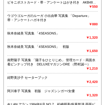
東京近郊出張買取していますのでお気軽にご相談ください。
ビキニポストカード・帯・アンケートはがき付き AKB48
写真集
￥550
沿線名：地下鉄(三田線、新宿線、半蔵門線) JR(中央・総武
線)
ウゴウゴルーガのルーガ 小出由華 写真集 「Departure」
最寄駅：神保町駅 御茶ノ水駅
帯・アンケートハガキ付き
営業時間：12:00-20:00
￥880
定休日：なし 年末は30日午後5時に閉店、年始は3日正午よ
り開店します
秋本奈緒美 写真集 「4SEASONS」
￥1,320
書籍の買取について
秋本奈緒美 写真集 「4SEASONS」 初版
メール web@bookdash.net または専用ページでお問い合
￥1,650
わせください。
お電話 03-3219-5991でも受け付けております。
南野陽子 写真集 「陽子をひとりじめ」 管理カード・両面水
お取引内容は、ご依頼されたあとの返信メールに、さらに詳
着ピンナップ付き DELUXEマガジンORE （野村誠一）
しく説明した文章をお付けしております。ご安心ください。
￥1,210
紺野美沙子 セーターブック
取り扱い分野
￥2,420
趣味、サブカルチャー、古書一般（その他）
女優・アイドル・グラビア・アダルトや映画・マンガ等
阿川泰子 写真集 初版 ジャズシンガー/女優
￥1,320
ALLAN アラン 1984年6月 NO.7 松崎明美/疾風怒濤 両面ピ