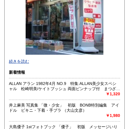
宮崎県
鹿児島県
600円
600円
沖縄県
600円
新旧女優・アイドルのグラビア、なつかしの本
続きを読む
映画・特撮、ゲーム・アニメ古漫画などの趣味本は当店にお
まかせください。
新着情報
お取り扱いは、趣味のものすべてにわたります。
ALLAN アラン 1982年4月 NO.9 特集:ALLAN美少女スペシ
グラビアアイドル雑誌(キャンディーズなどの昔の女優・アイ
ャル 松崎明美/ケイトブッシュ 両面ピンナップ付 まつざき
ドルも歓迎)
あけみ・久掛彦見・山田章博 他 月刊OUT増刊号 耽美系
￥1,320
写真集・イメージビデオ(DVD)、雑誌(成人問わず)
古マンガ・アニメロマンアルバム系、イラスト集、
美少女ゲーム、プレミアゲーム、攻略本・設定資料集
井上麻美 写真集 「微・少女」 初版 BONB特別編集 アイ
映画パンフレット、プレミアトイ、音楽
ドル ビキニ・下着・手ブラ （大山文彦）
CD・ビデオ・DVD・LD
￥1,980
どんなジャンルでも買取することができます。
大島優子 1stフォトブック 「優子」 初版 メッセージいり