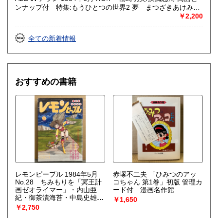
ンナップ付 特集:もうひとつの世界2 夢 まつざきあけみ・
木村べん 他 少女のための耽美派マガジン 隔月刊 耽美系
￥2,200
全ての新着情報
おすすめの書籍
レモンピープル 1984年5月
赤塚不二夫 「ひみつのアッ
No.28 ちみもりを「冥王計
コちゃん 第1巻」初版 管理カ
画ゼオライマー」・内山亜
ード付 漫画名作館
紀・御茶漬海苔・中島史雄
￥1,650
他
￥2,750