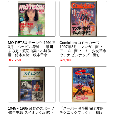
MO-RETSU モーレツ 1991年
Comickers コミッカーズ
3月 ベッピン増刊 細川
1997年8月 マンガに夢中！
ふみえ・渡辺由架・小峰佳
アニメに夢中！！ 少女革命
世・鈴木奈緒・牧本千幸 ペ
ウテナ ピンナップ・綴じ込
ーパークラフト・三浦夕貴・
み小冊子付き さいとうち
￥2,750
￥1,100
田中佐代子・星川ありさ 他
ほ・伊東岳彦・永野護・ちば
てつや・佐々木潤子 他
1945～1985 激動のスポーツ
「スーパー魂斗羅 完全攻略
40年史15 スイミング/戦後ト
テクニックブック」 初版