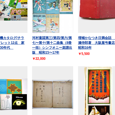
機カタログ/チラ
河村童謡第三/第四/第六/第
増補かなつき日満会話 
フレット12点 家
七〜第十/第十二曲集（8冊
瀬侍郎著 大阪屋号書
30年代
一括）シンフオニー楽譜出
昭和16年
版 昭和15〜17年
￥5,500
￥22,000