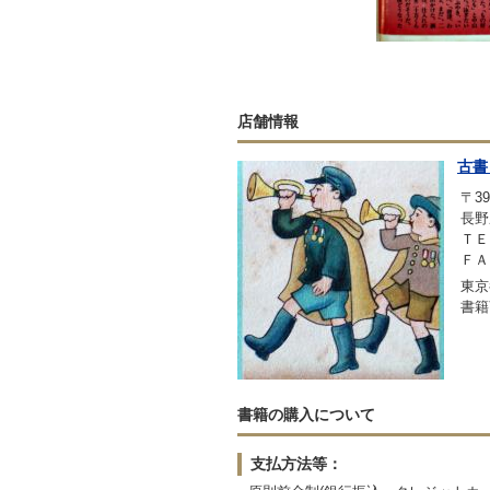
店舗情報
古書
〒39
長野
ＴＥＬ
ＦＡＸ
東京
書籍
書籍の購入について
支払方法等：