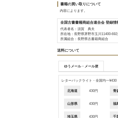
書籍の買い取りについて
内容によります。
全国古書書籍商組合連合会 登録情
代表者名：須賀 典夫
所在地：長野県茅野市玉川11400-69
所属組合：長野県古書籍商組合
送料について
ゆうメール・メール便
レターパックライト・全国均一¥430
北海道
430円
青
山形県
430円
福
埼玉県
430円
千