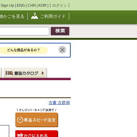
Sign Up [
ENG
|
CHN
|
KOR
]
ログイン
物かごを見る
ご利用ガイド
古書 古群洞