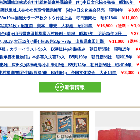
 南満洲鉄道株式会社社総務部庶務課編著 (社)中日文化協会発売 昭和6年
満洲鉄道株式会社社長室情報課編著 (社)中日文化協会発売 昭和4年
￥8,8
69×19㎝無綴カラー25枚タトウ付並上品 毎日新聞社 昭和18年
￥11,00
㎝写真34枚＋配置図 美本 非売 大林組 昭和4年
￥16,500 （送料：￥1,
合(綴)+山形県東田川郡常万村條例・規程 昭和7年、明治25年 2冊
￥27
,39,大正12年(4冊) 各B6判23p〜78p 山形県東田川郡
￥11,000 （送
事服」カラーイラスト9p入 B5判214p外装痛み 朝日新聞社 昭和15年
￥
崔承喜出世物語」本多喜久夫著7p入 B5判198p 朝日新聞社 昭和15年
￥
雄 深田久弥/神崎清/小川未明/他 B5判148p 朝日新聞社 昭和14年
￥
村星湖/熊谷生朗/原渚/他 B5判64p 帝国文化協会 大正14年
￥3,300
新着情報