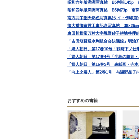
昭和六年版満洲写真帖 B5判箱145p
昭和四年版満洲写真帖 B5判73p 南
南方共栄圏天然色写真集(タイ・佛印篇)
御大禮御造営工事記念写真帖 38×26
東田川郡常万村大字堀野砂子耕地整理組
「吉田堰普通水利組合会決議録」明治37,38
「婦人朝日」第17巻10号「戦時下ノ仕
「婦人朝日」第17巻4号「半島の舞姫・
「婦人朝日」第16巻5号 表紙画・寺本忠
「向上之婦人」第2巻1号 与謝野晶子/中
おすすめの書籍