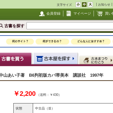
お知らせ
文字サイズ
会員登録
マイページ
買い
古書を探す
中山あい子著 B6判初版カバ帯美本 講談社 1997年
￥2,200
（送料：￥430）
状態
中古品（並）