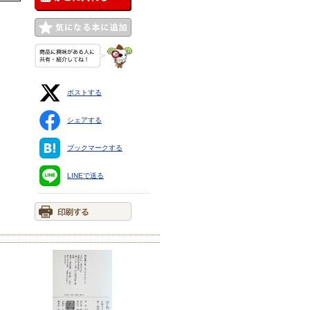
ポストする
シェアする
ブックマークする
LINEで送る