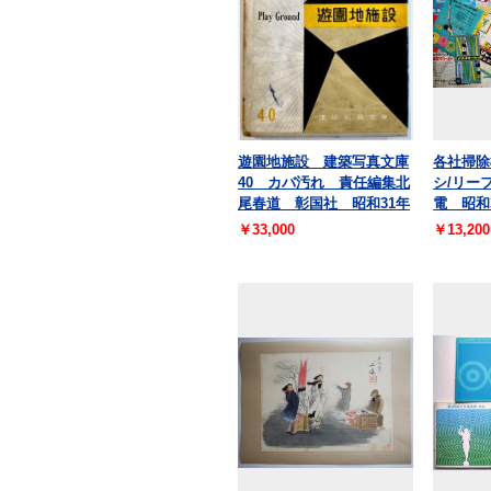
遊園地施設 建築写真文庫
各社掃除
40 カバ汚れ 責任編集北
シ/リー
尾春道 彰国社 昭和31年
電 昭和
￥33,000
￥13,200