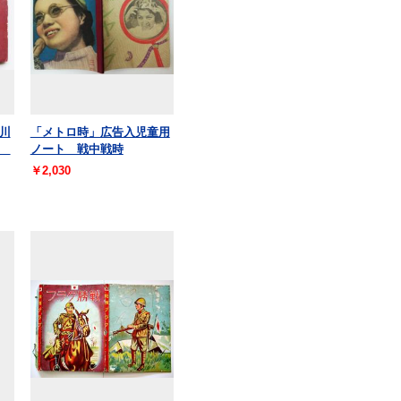
川
「メトロ時」広告入児童用
店
ノート 戦中戦時
￥2,030