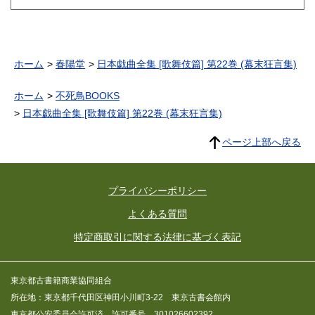
ホーム
春陽堂
日本戯曲全集 [歌舞伎篇] 第22巻 (幕末狂言集)
ホーム
不死鳥BOOKS
日本戯曲全集 [歌舞伎篇] 第22巻 (幕末狂言集)
ページ上部へ戻る
プライバシーポリシー
よくある質問
特定商取引に関する法律に基づく表記
東京都古書籍商業協同組合
所在地：東京都千代田区神田小川町3-22 東京古書会館内
東京都公安委員会許可済 許可番号 301026602392