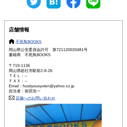
岐阜県
静岡県
600円
600円
愛知県
三重県
600円
600円
店舗情報
滋賀県
京都府
600円
600円
不死鳥BOOKS
大阪府
兵庫県
600円
600円
岡山県公安委員会許可 第721120020481号
書籍商 不死鳥BOOKS
奈良県
和歌山県
600円
600円
〒719-1136
岡山県総社市駅前2-8-26
鳥取県
島根県
600円
600円
ＴＥＬ：--
ＦＡＸ：--
岡山県
広島県
600円
600円
Email：husityousyoten@yahoo.co.jp
担当者：前田浩一
山口県
徳島県
600円
600円
店舗へのお問い合わせ
香川県
愛媛県
600円
600円
高知県
福岡県
600円
600円