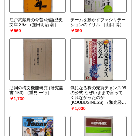
江戸武蔵野の今昔<物語歴史
チームを動かすファシリテー
文庫 39>
（窪田明治 著）
ションのドリル
（山口 博）
￥560
￥390
助詞の構文機能研究 (研究叢
気になる株の売買チャンス99
書 153)
（重見 一行）
の公式:なぜいままで言って
くれなかったのか
￥1,730
(KOUBUSINESS)
（和光経済
研究所）
￥1,030