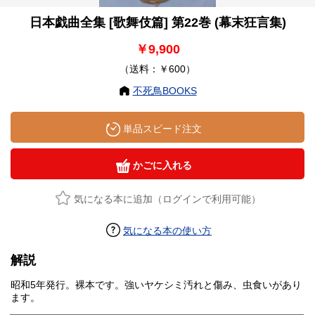
日本戯曲全集 [歌舞伎篇] 第22巻 (幕末狂言集)
￥9,900
（送料：￥600）
不死鳥BOOKS
単品スピード注文
かごに入れる
気になる本に追加（ログインで利用可能）
気になる本の使い方
解説
昭和5年発行。裸本です。強いヤケシミ汚れと傷み、虫食いがあり
ます。