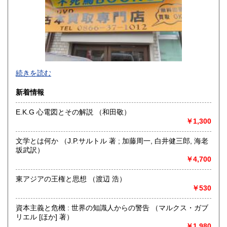
佐賀県
長崎県
600円
600円
熊本県
大分県
600円
600円
宮崎県
鹿児島県
600円
600円
不死鳥BOOKSでは、書籍だけでなくCD、DVD、レコード、
続きを読む
沖縄県
ゲーム、おもちゃ、骨董品まであらゆるものの買い取りがで
600円
きます。店主が、日本全国買取にお伺いいたします。お気軽
新着情報
にお問い合わせください。出張費は、無料です。
E.K.G 心電図とその解説 （和田敬）
沿線名：伯備線・桃太郎線(吉備線)
￥1,300
最寄駅：総社駅
営業時間：9時から17時
文学とは何か （J.P.サルトル 著 ; 加藤周一, 白井健三郎, 海老
定休日：年中無休
坂武訳）
￥4,700
書籍の買取について
不死鳥BOOKSでは、書籍だけでなくCD、DVD、レコード、
東アジアの王権と思想 （渡辺 浩）
ゲーム、おもちゃ、骨董品まであらゆるものの買い取りがで
￥530
きます。店主が、日本全国買取にお伺いいたします。お気軽
にお問い合わせください。出張費は、無料です。
資本主義と危機 : 世界の知識人からの警告 （マルクス・ガブ
リエル [ほか] 著）
￥1,980
取り扱い分野