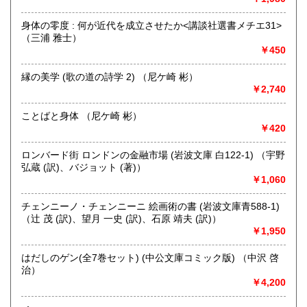
哲学宗教、歴史、社会科学、自然科学、美術工芸、趣味、外
身体の零度 : 何が近代を成立させたか<講談社選書メチエ31>
国書、サブカルチャー、古書一般（その他）
（三浦 雅士）
オールジャンル
￥450
縁の美学 (歌の道の詩学 2) （尼ケ崎 彬）
￥2,740
ことばと身体 （尼ケ崎 彬）
￥420
ロンバード街 ロンドンの金融市場 (岩波文庫 白122-1) （宇野
弘蔵 (訳)、バジョット (著)）
￥1,060
チェンニーノ・チェンニーニ 絵画術の書 (岩波文庫青588-1)
（辻 茂 (訳)、望月 一史 (訳)、石原 靖夫 (訳)）
￥1,950
はだしのゲン(全7巻セット) (中公文庫コミック版) （中沢 啓
治）
￥4,200