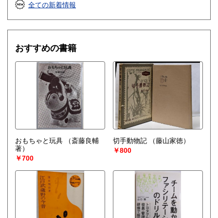
全ての新着情報
おすすめの書籍
おもちゃと玩具
（斎藤良輔
切手動物記
（藤山家徳）
著）
￥800
￥700