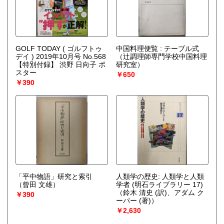
GOLF TODAY ( ゴルフトゥ
中国料理便覧 : テーブル式
デイ ) 2019年10月号 No.568
（辻調理師専門学校中国料理
【特別付録】 渋野 日向子 ポ
研究室）
スター
￥650
￥390
「平中物語」研究と索引
人類学の歴史: 人類学と人類
（曾田 文雄）
学者 (明石ライブラリー 17)
（鈴木 清史 (訳)、アダム ク
￥390
ーパー (著)）
￥2,630