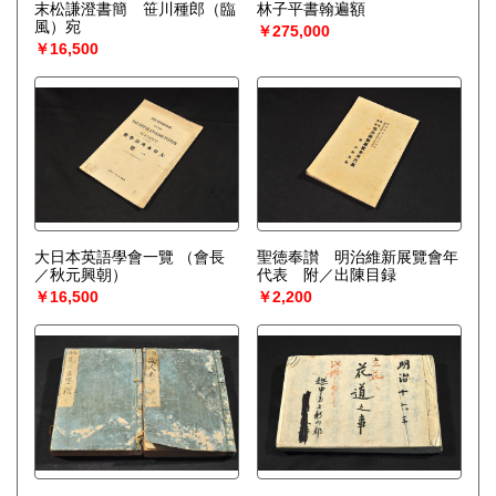
末松謙澄書簡 笹川種郎（臨
林子平書翰遍額
風）宛
￥275,000
￥16,500
大日本英語學會一覽
（會長
聖徳奉讃 明治維新展覽會年
／秋元興朝）
代表 附／出陳目録
￥16,500
￥2,200