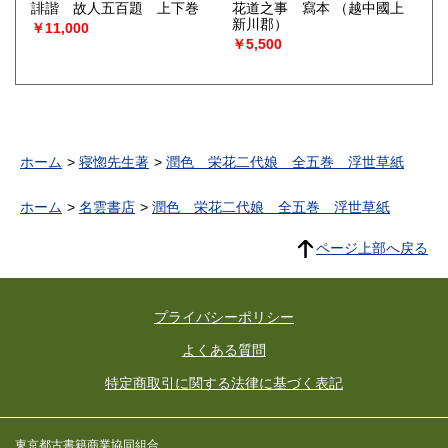
誹諧 故人五百題 上下巻
花道之事 寫本
（越中國上
新川郡）
￥11,000
￥5,500
ホーム
寝惚先生著
潤色 栄花二代娘 全五巻 浮世草紙
ホーム
名雲書店
潤色 栄花二代娘 全五巻 浮世草紙
ページ上部へ戻る
プライバシーポリシー
よくある質問
特定商取引に関する法律に基づく表記
東京都古書籍商業協同組合