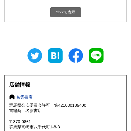
新潟県
富山県
900円
900円
すべて表示
石川県
福井県
900円
900円
山梨県
長野県
900円
900円
岐阜県
静岡県
900円
900円
愛知県
三重県
900円
900円
滋賀県
京都府
1,000円
1,000円
大阪府
兵庫県
1,000円
1,000円
店舗情報
奈良県
和歌山県
1,000円
1,000円
名雲書店
群馬県公安委員会許可 第421030185400
鳥取県
島根県
1,100円
1,100円
書籍商 名雲書店
岡山県
広島県
1,100円
1,100円
〒370-0861
群馬県高崎市八千代町1-8-3