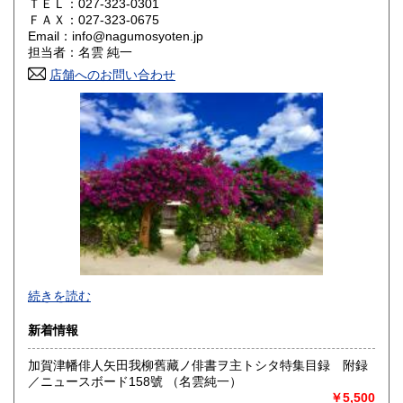
ＴＥＬ：027-323-0301
山口県
徳島県
1,100円
1,200円
ＦＡＸ：027-323-0675
Email：info@nagumosyoten.jp
香川県
愛媛県
1,200円
1,200円
担当者：名雲 純一
店舗へのお問い合わせ
高知県
福岡県
1,200円
1,300円
佐賀県
長崎県
1,300円
1,300円
熊本県
大分県
1,300円
1,300円
宮崎県
鹿児島県
1,300円
1,300円
沖縄県
1,500円
続きを読む
新着情報
加賀津幡俳人矢田我柳舊藏ノ俳書ヲ主トシタ特集目録 附録
／ニュースボード158號 （名雲純一）
★ 弊店は通常の店舗としては営業しておりませんのでご注
￥5,500