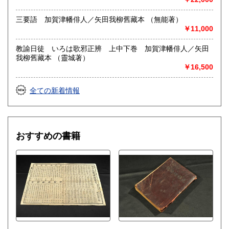
三要語 加賀津幡俳人／矢田我柳舊藏本 （無能著）
￥11,000
教諭日徒 いろは歌邪正辨 上中下巻 加賀津幡俳人／矢田
我柳舊藏本 （靈城著）
￥16,500
全ての新着情報
おすすめの書籍