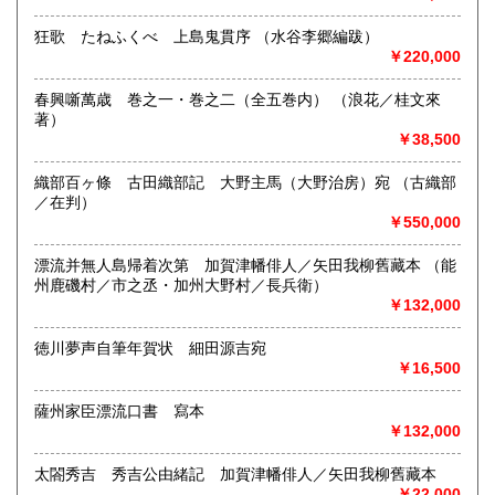
意ください。ただし予めご連絡いただければご希望の品の閲
覧を承ります。
狂歌 たねふくべ 上島鬼貫序 （水谷李郷編跋）
￥220,000
沿線名：JR高崎線、上越新幹線・長野北陸新幹線
最寄駅：高崎駅西口
春興噺萬歳 巻之一・巻之二（全五巻内） （浪花／桂文來
営業時間：4:00〜15:30 FAX 24時間受付 電話9:00〜
著）
18:00
￥38,500
定休日：不定休
書籍の買取について
織部百ヶ條 古田織部記 大野主馬（大野治房）宛 （古織部
／在判）
御尊家樣デ御用濟ニナリマシタ古本、雜誌ヲ弊店ヘ御賣リ下
￥550,000
サイマスレバ夫レガ再ビ世ニ出テ役立チマス何卒御不用ノ書
籍、雜誌ガ有リマシタラ何種ヲ問ワズ一册デモ結構デス弊店
漂流并無人島帰着次第 加賀津幡俳人／矢田我柳舊藏本 （能
ヘ御拂下ゲ願ヒマス誠實ヲ旨トシテ必ズ御滿足ノ行ク樣勉強
州鹿磯村／市之丞・加州大野村／長兵衛）
買受致シマス
￥132,000
御報次第遠近問ハズ即時參上地方モ御伺致升
徳川夢声自筆年賀状 細田源吉宛
￥16,500
取り扱い分野
薩州家臣漂流口書 寫本
哲学宗教、歴史、美術工芸、国語国文、古典籍、近代文献、
￥132,000
趣味
キリスト教文献 和本 書画 浮世絵 明治文献 古文書
太閤秀吉 秀吉公由緒記 加賀津幡俳人／矢田我柳舊藏本
￥22,000