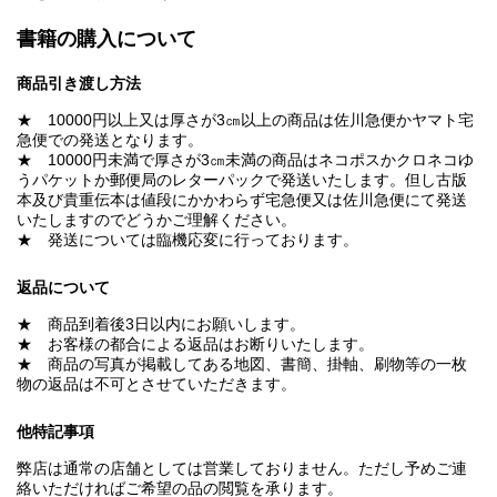
書籍の購入について
商品引き渡し方法
★ 10000円以上又は厚さが3㎝以上の商品は佐川急便かヤマト宅
急便での発送となります。
★ 10000円未満で厚さが3㎝未満の商品はネコポスかクロネコゆ
うパケットか郵便局のレターパックで発送いたします。但し古版
本及び貴重伝本は値段にかかわらず宅急便又は佐川急便にて発送
いたしますのでどうかご理解ください。
★ 発送については臨機応変に行っております。
返品について
★ 商品到着後3日以内にお願いします。
★ お客様の都合による返品はお断りいたします。
★ 商品の写真が掲載してある地図、書簡、掛軸、刷物等の一枚
物の返品は不可とさせていただきます。
他特記事項
弊店は通常の店舗としては営業しておりません。ただし予めご連
絡いただければご希望の品の閲覧を承ります。