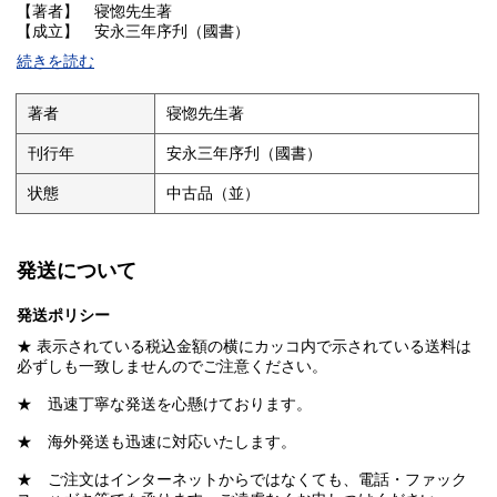
【著者】 寝惚先生著
【成立】 安永三年序刋（國書）
続きを読む
★ 古改装古裏打
★ 書き題簽
著者
寝惚先生著
刊行年
安永三年序刋（國書）
状態
中古品（並）
発送について
発送ポリシー
★ 表示されている税込金額の横にカッコ内で示されている送料は
必ずしも一致しませんのでご注意ください。
★ 迅速丁寧な発送を心懸けております。
★ 海外発送も迅速に対応いたします。
★ ご注文はインターネットからではなくても、電話・ファック