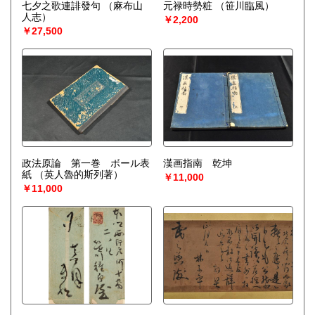
七夕之歌連誹發句
（麻布山
元禄時勢粧
（笹川臨風）
人志）
￥2,200
￥27,500
政法原論 第一巻 ボール表
漢画指南 乾坤
紙
（英人魯的斯列著）
￥11,000
￥11,000