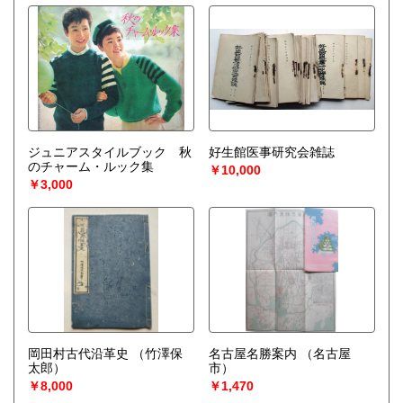
ジュニアスタイルブック 秋
好生館医事研究会雑誌
のチャーム・ルック集
￥10,000
￥3,000
岡田村古代沿革史
（竹澤保
名古屋名勝案内
（名古屋
太郎）
市）
￥8,000
￥1,470