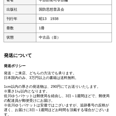
著者
中部防衛司令部編
出版社
国防思想普及会
刊行年
昭13 1938
冊数
1冊
状態
中古品（並）
発送について
発送ポリシー
発送・ご来店、どちらの方法でも承ります。
日本国内のみ、3万円以上の書籍は送料無料。
1cm以内の厚さの発送物は、290円にてお送りいたします。
※重さ1㎏以内となります。
佐川ゆうパケットは郵便局を経由し、3日～1週間ほどで、郵便局
の配達員が郵便受けにお届け。
※佐川ゆうパケットは安価ではございますが、追跡番号の反映が
遅く、お届けに3日～1週間ほどお時間を頂戴する場合がございま
す。