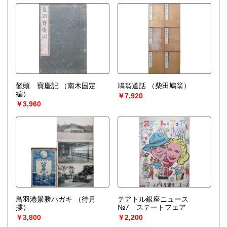
鼇頭 寶慶記
（南木国定
鳩翁道話
（柴田鳩翁）
編）
￥7,920
￥3,960
鳥羽港景勝ハガキ
（待月
テアトル銀座ニュース
摟）
№7 ステートフェア
￥3,800
￥2,200