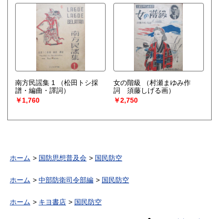
南方民謡集 1
（松田トシ採
女の階級
（村瀬まゆみ作
譜・編曲・譯詞）
詞 須藤しげる画）
￥1,760
￥2,750
ホーム
国防思想普及会
国民防空
ホーム
中部防衛司令部編
国民防空
ホーム
キヨ書店
国民防空