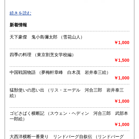
-
続きを読む
沿線名：大須観音駅4番出口 徒歩5分
新着情報
最寄駅：名古屋市営地下鉄鶴舞線
営業時間：12:00～18:00
天下豪傑 鬼小島彌太郎 （雪花山人）
定休日：火曜日定休(仕入れのため不定休となる場合がござい
￥1,000
ます)
四季の料理 （東京割烹女学校編）
書籍の買取について
￥1,500
美術関係、建築関係資料等扱っております。
また、江戸期からの古地図、刷り物など、視覚的に当時の様
中国戦国物語 （夢梅軒章峰 白木茂 岩井泰三絵）
子がわかる資料に力を入れております。
￥1,000
一般書や、専門書の扱いもございます。
店頭へのお持ち込み、宅配便でのご送付のいずれも承りま
猛獣使いの思い出 （リス・エーデル 河合三郎 岩井泰三
す。
絵）
どうぞお気軽にご相談ください。
￥1,000
取り扱い分野
ゴビさばく横断記 （スウェン・ヘディン 河合三郎 武部本
一郎絵）
歴史、社会科学、自然科学、美術工芸、国語国文、古典籍、
￥1,000
近代文献、趣味、サブカルチャー、古書一般（その他）
大西洋横断一番乗り リンドバーグ自叙伝 （リンドバーグ