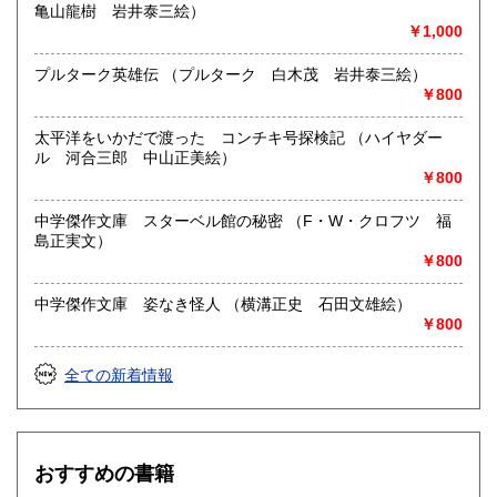
亀山龍樹 岩井泰三絵）
￥1,000
プルターク英雄伝 （プルターク 白木茂 岩井泰三絵）
￥800
太平洋をいかだで渡った コンチキ号探検記 （ハイヤダー
ル 河合三郎 中山正美絵）
￥800
中学傑作文庫 スターベル館の秘密 （F・W・クロフツ 福
島正実文）
￥800
中学傑作文庫 姿なき怪人 （横溝正史 石田文雄絵）
￥800
全ての新着情報
おすすめの書籍