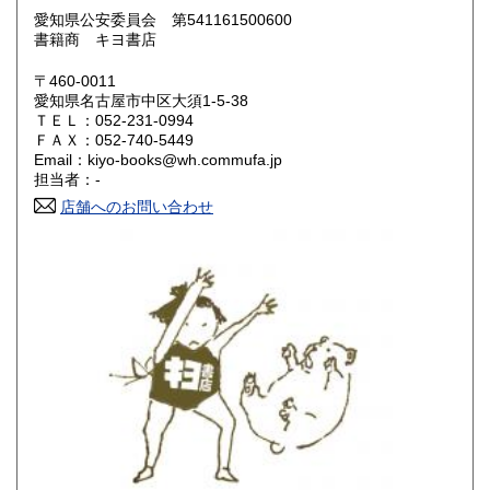
愛知県公安委員会 第541161500600
鳥取県
島根県
600円
600円
書籍商 キヨ書店
岡山県
広島県
600円
600円
〒460-0011
愛知県名古屋市中区大須1-5-38
ＴＥＬ：052-231-0994
山口県
徳島県
600円
600円
ＦＡＸ：052-740-5449
Email：kiyo-books@wh.commufa.jp
香川県
愛媛県
600円
600円
担当者：-
店舗へのお問い合わせ
高知県
福岡県
600円
600円
佐賀県
長崎県
600円
600円
熊本県
大分県
600円
600円
宮崎県
鹿児島県
600円
600円
沖縄県
600円