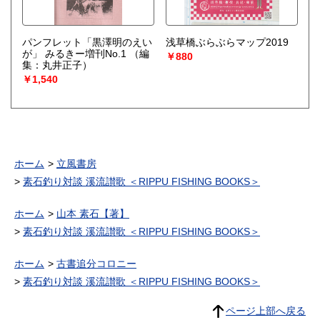
パンフレット「黒澤明のえい
浅草橋ぶらぶらマップ2019
が」 みるきー増刊No.1
（編
￥880
集：丸井正子）
￥1,540
ホーム
立風書房
素石釣り対談 溪流讃歌 ＜RIPPU FISHING BOOKS＞
ホーム
山本 素石【著】
素石釣り対談 溪流讃歌 ＜RIPPU FISHING BOOKS＞
ホーム
古書追分コロニー
素石釣り対談 溪流讃歌 ＜RIPPU FISHING BOOKS＞
ページ上部へ戻る