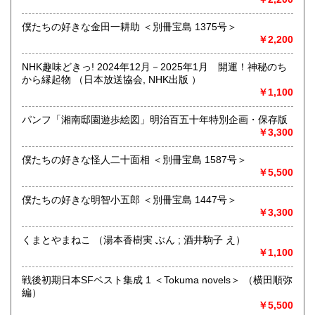
屋」です。人が精神的に豊かな生活を送るための 様々な遊び
的「衣・食・住、アート、音楽、旅、 趣味、健康、文芸、経
僕たちの好きな金田一耕助 ＜別冊宝島 1375号＞
済、社会、哲学、政治」 等の幅広いテーマを扱います。
￥2,200
「日本の古本屋」で販売している古本は、隣りの「文化磁場
油や」で一部展示販売も春～秋にしています、堀辰雄、立原
NHK趣味どきっ! 2024年12月－2025年1月 開運！神秘のち
道造、加藤周一などのゆかりの土地柄です。信州にお越しの
から縁起物 （日本放送協会, NHK出版 ）
場合はどうぞお立ち寄り下さい。
￥1,100
沿線名：しなの鉄道
パンフ「湘南邸園遊歩絵図」明治百五十年特別企画・保存版
最寄駅：信濃追分駅
￥3,300
営業時間：12:00〜17:00
定休日：火・水曜日(夏季:毎日営業、冬季:天気次第)
僕たちの好きな怪人二十面相 ＜別冊宝島 1587号＞
￥5,500
書籍の買取について
僕たちの好きな明智小五郎 ＜別冊宝島 1447号＞
◇近隣であれば書籍の買取をしています。少数であれば店へ
￥3,300
の持ち込み、あるいは量が多い場合はまずは電話などで相談
をさせていただくこともあります。
くまとやまねこ （湯本香樹実 ぶん ; 酒井駒子 え）
￥1,100
買取が出来る本とそうでない本があります、メール・電話等
で連絡頂ければと思います。
戦後初期日本SFベスト集成 1 ＜Tokuma novels＞ （横田順弥
編）
取り扱い分野
￥5,500