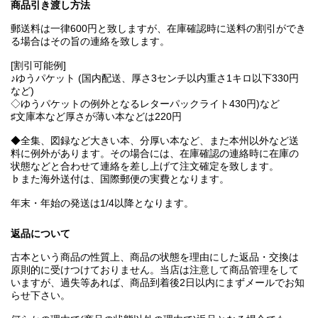
商品引き渡し方法
郵送料は一律600円と致しますが、在庫確認時に送料の割引ができ
る場合はその旨の連絡を致します。
[割引可能例]
♪ゆうパケット (国内配送、厚さ3センチ以内重さ1キロ以下330円
など)
◇ゆうパケットの例外となるレターパックライト430円)など
♯文庫本など厚さが薄い本などは220円
◆全集、図録など大きい本、分厚い本など、また本州以外など送
料に例外があります。その場合には、在庫確認の連絡時に在庫の
状態などと合わせて連絡を差し上げて注文確定を致します。
♭また海外送付は、国際郵便の実費となります。
年末・年始の発送は1/4以降となります。
返品について
古本という商品の性質上、商品の状態を理由にした返品・交換は
原則的に受けつけておりません。当店は注意して商品管理をして
いますが、過失等あれば、商品到着後2日以内にまずメールでお知
らせ下さい。