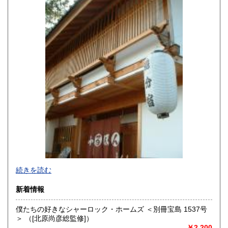
熊本県
大分県
600円
600円
宮崎県
鹿児島県
600円
600円
沖縄県
600円
続きを読む
新着情報
僕たちの好きなシャーロック・ホームズ ＜別冊宝島 1537号
＞ （[北原尚彦総監修]）
追分コロニーは「豊かな暮らし」をテーマにした「村の古本
￥2,200