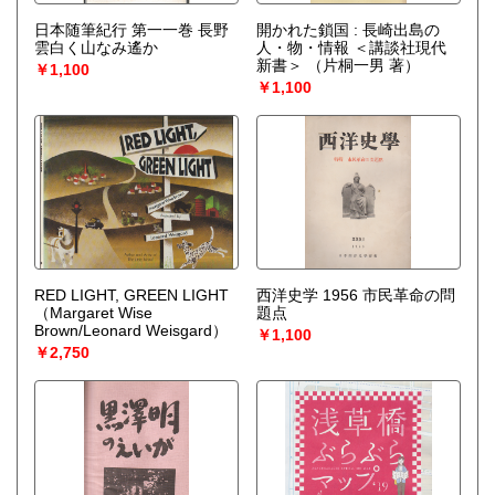
日本随筆紀行 第一一巻 長野
開かれた鎖国 : 長崎出島の
雲白く山なみ遙か
人・物・情報 ＜講談社現代
新書＞
（片桐一男 著）
￥1,100
￥1,100
RED LIGHT, GREEN LIGHT
西洋史学 1956 市民革命の問
（Margaret Wise
題点
Brown/Leonard Weisgard）
￥1,100
￥2,750