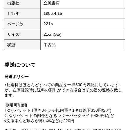
出版社
立風書房
刊行年
1986.4.15
ページ数
221p
サイズ
21cm(A5)
状態
中古品
発送について
発送ポリシー
♪配送料はほとんどすべての商品を一律600円表記にしています
が、在庫確認時に送料の割引ができる場合はその旨の連絡を致し
ます。
[割引可能例]
♪ゆうパケット (厚さ3センチ以内重さ1キロ以下330円など)
◇ゆうパケットの例外となるレターパックライト430円)など
♯文庫本など厚さが薄い本などは220円