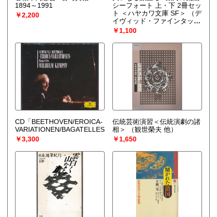
1894～1991
シーフォート 上・下 2冊セッ
ト ＜ハヤカワ文庫 SF＞
（デ
￥2,200
イヴィッド・ファインタック
著 ; 野田昌宏 訳）
￥1,100
CD「BEETHOVEN/EROICA-
伝統芸術演習＜伝統演劇の諸
VARIATIONEN/BAGATELLES」
相＞
（観世榮夫 他）
￥3,300
￥1,650