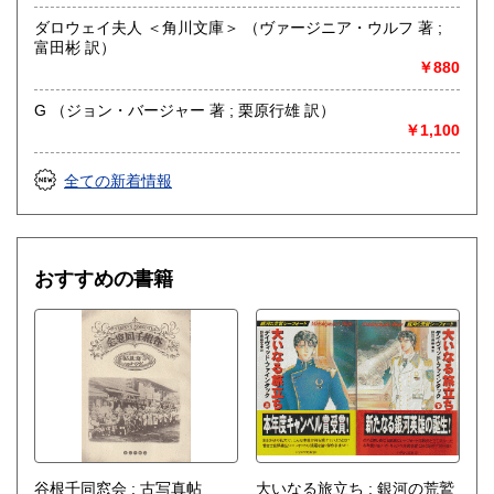
哲学宗教、歴史、社会科学、美術工芸、外国文学、趣味、サ
ブカルチャー、古書一般（その他）
ダロウェイ夫人 ＜角川文庫＞ （ヴァージニア・ウルフ 著 ;
富田彬 訳）
￥880
G （ジョン・バージャー 著 ; 栗原行雄 訳）
￥1,100
全ての新着情報
おすすめの書籍
谷根千同窓会 : 古写真帖
大いなる旅立ち : 銀河の荒鷲