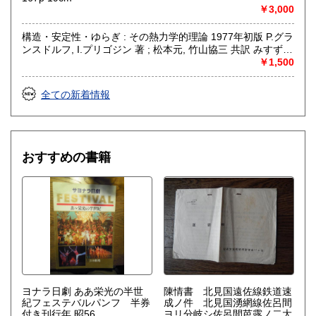
￥3,000
構造・安定性・ゆらぎ : その熱力学的理論 1977年初版 P.グラ
ンスドルフ, I.プリゴジン 著 ; 松本元, 竹山協三 共訳 みすず書
房〈熱力学の方法を、平衡はもとより非線形性や不安定性を
￥1,500
も含むあらゆる現象へ拡張できないであろうか？ ……新し
い「構造」は常に不安定性の結果として出現する。すなわち
全ての新着情報
それはゆらぎから生じるものである。ふつうはゆらぎが生じ
ると、系をもとの乱れのない状態に戻そうとする動きが続い
て起るが、新しい構造が形成される場合には、反対にゆらぎ
は増幅される。……安定性の理論を不可逆過程の熱力学に結
びつけ、ゆらぎの巨視的理論を包含する一般化された熱力学
おすすめの書籍
を作り上げなくてはならない。〉散逸構造の理論で、1977
年、ノーベル化学賞を受賞したプリゴジンの、グランスドル
フとの共著による初期の著作。開放系に現れる構造の問題
を、非平衡熱力学の立場から、物理学、化学、生物学につい
て、統一的な観点からの説明を試みる。
ヨナラ日劇 ああ栄光の半世
陳情書 北見国遠佐線鉄道速
紀フェステバルパンフ 半券
成ノ件 北見国湧網線佐呂間
付き刊行年 昭56
ヨリ分岐シ佐呂間芭露ノ二大