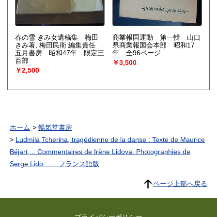
春の雪 きみ女遺稿集 梅田
商業報国運動 第一輯 山口
きみ著, 梅田民衛 編集責任
県商業報国会本部 昭和17
五月書房 昭和47年 限定三
年 全96ページ
百部
￥3,500
￥2,500
ホーム
暢気堂書房
Ludmila Tcherina, tragédienne de la danse : Texte de Maurice
Béjart,... Commentaires de Irène Lidova. Photographies de
Serge Lido フランス語版
ページ上部へ戻る