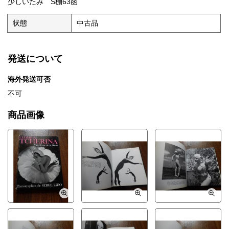
少しいたみ S棚63函
状態
中古品
発送について
海外発送可否
不可
商品画像