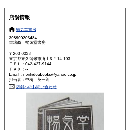
滋賀県
京都府
180円
180円
大阪府
兵庫県
180円
180円
店舗情報
奈良県
和歌山県
180円
180円
暢気堂書房
308900206484
鳥取県
島根県
180円
180円
書籍商 暢気堂書房
岡山県
広島県
180円
180円
〒203-0033
東京都東久留米市滝山6-2-14-103
ＴＥＬ：042-427-9144
山口県
徳島県
180円
180円
ＦＡＸ：--
Email：nonkidoubooks@yahoo.co.jp
香川県
愛媛県
180円
180円
担当者：中橋 英一郎
店舗へのお問い合わせ
高知県
福岡県
180円
180円
佐賀県
長崎県
180円
180円
熊本県
大分県
180円
180円
宮崎県
鹿児島県
180円
180円