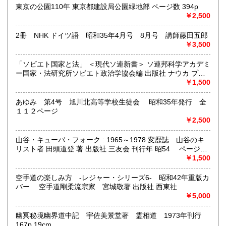
いお宅の買取は、遠方でも大歓迎です。
（信州長野市新町 茶間屋美濃久商店）瀧の音（信濃吉田本
東京の公園110年 東京都建設局公園緑地部 ページ数 394p
町 瀧澤又右衛門）
￥2,500
取り扱い分野
2冊 NHK ドイツ語 昭和35年4月号 8月号 講師藤田五郎
社会科学、美術工芸、古典籍、近代文献、外国書
￥3,500
「ソビエト国家と法」 ＜現代ソ連新書＞ ソ連邦科学アカデミ
ー国家・法研究所ソビエト政治学協会編 出版社 ナウカ プロ
グレス出版所 刊行年 １９７２年 ページ数 406p
￥1,500
あゆみ 第4号 旭川北高等学校生徒会 昭和35年発行 全
１１２ページ
￥2,500
山谷・キューバ・フォーク : 1965～1978 変歴誌 山谷のキ
リスト者 田頭道登 著 出版社 三友会 刊行年 昭54 ページ数
229p サイズ 19cm 状態 中古品（並）帯痛み
￥1,500
空手道の楽しみ方 -レジャー・シリーズ6- 昭和42年重版カ
バー 空手道剛柔流宗家 宮城敬著 出版社 西東社
￥5,000
幽冥秘境幽界道中記 宇佐美景堂著 霊相道 1973年刊行
167p 19cm