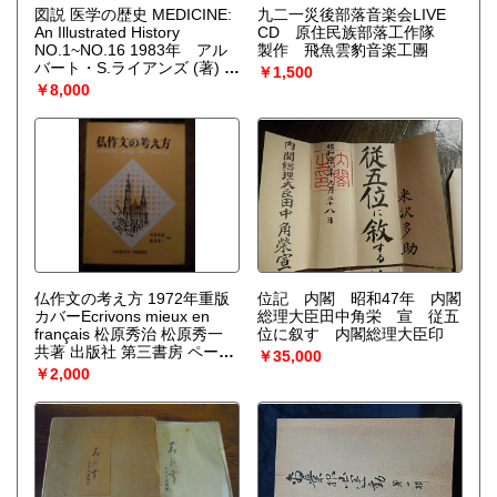
図説 医学の歴史 MEDICINE:
九二一災後部落音楽会LIVE
An Illustrated History
CD 原住民族部落工作隊
NO.1~NO.16 1983年 アル
製作 飛魚雲豹音楽工團
バート・S.ライアンズ (著) R.
￥1,500
ジョセフ・ペトルセリ (著)
￥8,000
小川鼎三 (翻訳) 日本ベーリ
ンガーインゲルハイム
仏作文の考え方 1972年重版
位記 内閣 昭和47年 内閣
カバーEcrivons mieux en
総理大臣田中角栄 宣 従五
français 松原秀治 松原秀一
位に叙す 内閣総理大臣印
共著 出版社 第三書房 ページ
￥35,000
数 197p サイズ 19cm
￥2,000