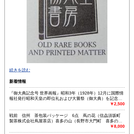
沖縄県
180円
-
続きを読む
沿線名：西武新宿線
新着情報
最寄駅：花小金井
営業時間：10:00〜18:00
『御大典記念号 世界画報』昭和3年（1928年）12月に国際情
定休日：不定休
報社発行昭和天皇の即位礼および大嘗祭（御大典）を記念す
るグラフ雑誌の臨時増刊号です。当時の儀式の様子や関連行
￥2,500
書籍の買取について
事を写した貴重な写真や解説が多数収録されています。
古本・骨董品の出張買取のお申込み・ご予約は、お電話・ま
戦前 信州 茶包装パッケージ 6点 蔦の花（信劦須坂町
たはメールにて承っております。 お気軽にお問合わせくださ
製茶株式会社蔦屋茶店）喜多の山（長野市大門町 喜多の園
い。
本店）西沢園（長野県中堅町 西澤園本舗）梅の花（信州須
￥8,000
出張費は無料です。旧家、蔵のあるお宅、昭和40年以前の古
坂市梅の園茶店）奈良此園（信州中野町 西澤茶舗）美泉瀧