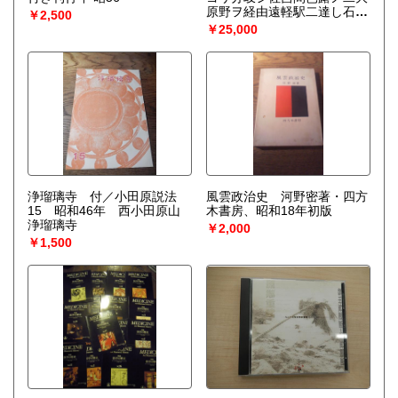
原野ヲ経由遠軽駅二達し石北
￥2,500
線鉄道二接続スル遠佐線ヲ速
￥25,000
に施設セラル様御配慮を賜り
度左二理由ヲ具シテ御清鑑ヲ
奉迎候 昭和8年紋別郡遠軽
村長 国上国太郎 紋別郡下
湧別村芭露原野 島田和三
郎 常路郡佐呂間村 宮前甚
吉宛 帝国鉄道協会会員
殿 北海道紋別郡遠軽村外二
ケ村
浄瑠璃寺 付／小田原説法
風雲政治史 河野密著・四方
15 昭和46年 西小田原山
木書房、昭和18年初版
浄瑠璃寺
￥2,000
￥1,500