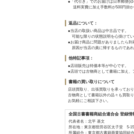
●「代引き」でのお届けは日本郵便(ゆ
送料実費に加え手数料が500円掛か
返品について：
●当店の取扱い商品は中古品です。
可能な限りの状態説明を心掛けてい
●お届け商品に問題がありましたら
原因が当店の責に帰するものであれ
他特記事項：
●店頭販売は特価本等が中心です。
●店頭では古物商として書籍に加え、
書籍の買い取りについて
店頭買取り、出張買取りを承ってお
古物商として書籍以外の品々も買取り
お気軽にご相談下さい。
全国古書書籍商組合連合会 登録情
代表者名：北平 基文
所在地：東京都世田谷区太子堂 5-15
所属組合：東京都古書籍商業協同組