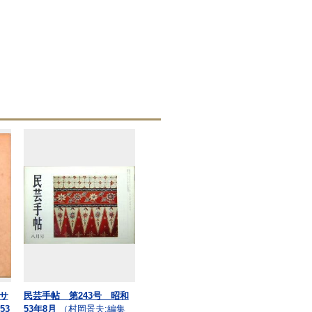
サ
民芸手帖 第243号 昭和
53
53年8月
（村岡景夫:編集