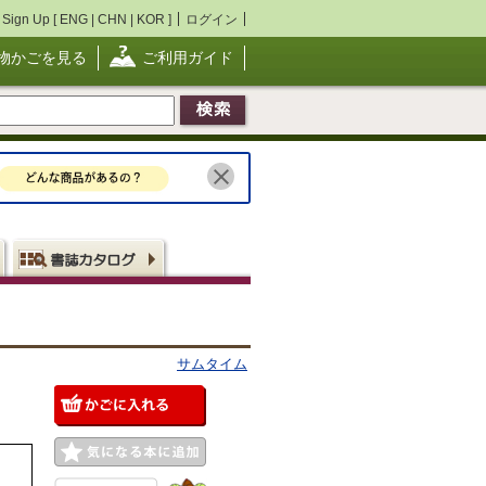
Sign Up [
ENG
|
CHN
|
KOR
]
ログイン
物かごを見る
ご利用ガイド
サムタイム