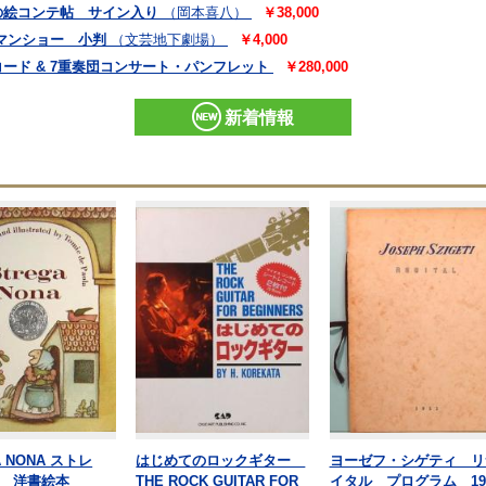
の絵コンテ帖 サイン入り
（岡本喜八）
￥38,000
マンショー 小判
（文芸地下劇場）
￥4,000
ード & 7重奏団コンサート・パンフレット
￥280,000
新着情報
A NONA ストレ
はじめてのロックギター
ヨーゼフ・シゲティ リ
 洋書絵本
THE ROCK GUITAR FOR
イタル プログラム 19