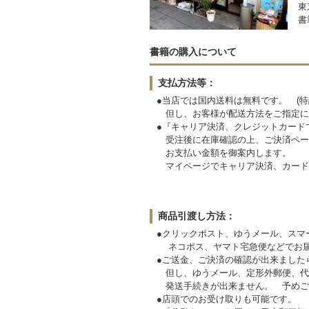
東
書
書籍の購入について
支払方法等：
●当店では国内送料は無料です。 (特
但し、お客様が配送方法をご指定に
●『キャリア決済、クレジットカード
受注後に在庫確認の上、ご決済ペー
お支払い金額を御案内します。
マイページでキャリア決済、カード
商品引渡し方法：
●クリックポスト、ゆうメール、スマ
ネコポス、ヤマト宅急便などでお届
●ご送金、ご決済の確認が出来ました
但し、ゆうメール、定形外郵便、代
発送手続きが出来ません。
●店頭でのお受け取りも可能です。