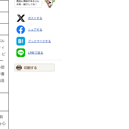
ポストする
シェアする
バル
ブックマークする
ティ
LINEで送る
・ピ
ホー
い部
付書
内送
前
を心