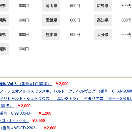
根県
600円
岡山県
600円
広島県
600円
川県
600円
愛媛県
600円
高知県
600円
崎県
600円
熊本県
600円
大分県
600円
縄県
600円
 Vol.3
（番号＝LC-0010）
￥2,000
アノ・デュオ／ルトスワフスキ、バルトーク、ヘルヴェグ
（番号＝CHAN 939
ン／リヒャルト・シュトラウス 『エレクトラ』 イタリア盤
（番号＝GM 6.0
0015）
￥2,000
番号＝8.99 0054J）
￥1,200
CL-019～020）
￥2,500
（番号＝WNCD-2262）
￥2,800