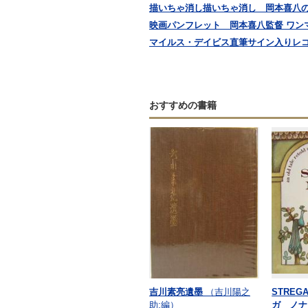
描いちゃ消し描いちゃ消し 岡本喜八
映画パンフレット 岡本喜八監督 ワン
マイルス・デイビス直筆サイン入りレコ
おすすめの書籍
吉川素亮遺墨
（吉川陽之
STREG
助:編）
ガ ノナ