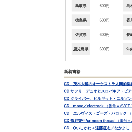
鳥取県
600円
島
徳島県
600円
香
佐賀県
600円
長
鹿児島県
600円
沖
新着書籍
CD 茂木大輔のオーケストラ人間的楽器学
CD サフリ・デュオとスロバキア・ピ
CD クライバー、ビルギット・ニルソ
CD move／electrock
（番号＝AVCT-1
CD エルヴィス・ゴーズ・バロック
（
CD 鶴谷智生/crimson thread
（番号＝Z
CD Qいしかわ＋遠藤征志／なかよし