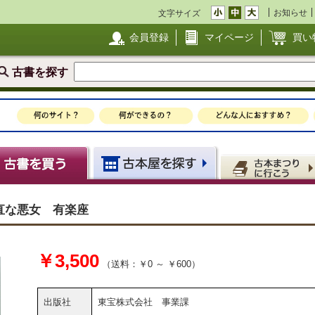
お知らせ
文字サイズ
会員登録
マイページ
買い
古書を探す
直な悪女 有楽座
￥3,500
（送料：￥0 ～ ￥600）
出版社
東宝株式会社 事業課