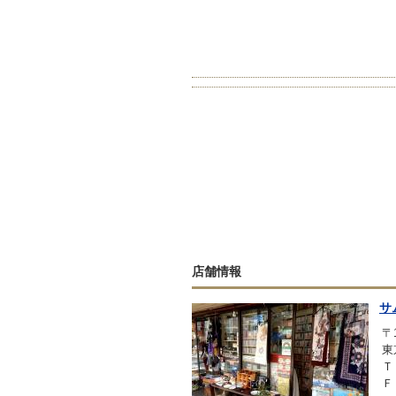
店舗情報
サ
〒1
東
Ｔ
Ｆ