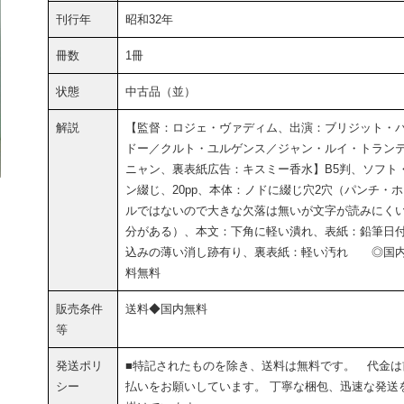
刊行年
昭和32年
冊数
1冊
状態
中古品（並）
解説
【監督：ロジェ・ヴァディム、出演：ブリジット・
ドー／クルト・ユルゲンス／ジャン・ルイ・トラン
ニャン、裏表紙広告：キスミー香水】B5判、ソフト
ン綴じ、20pp、本体：ノドに綴じ穴2穴（パンチ・
ルではないので大きな欠落は無いが文字が読みにく
分がある）、本文：下角に軽い潰れ、表紙：鉛筆日
込みの薄い消し跡有り、裏表紙：軽い汚れ ◎国
料無料
販売条件
送料◆国内無料
等
発送ポリ
■特記されたものを除き、送料は無料です。 代金は
シー
払いをお願いしています。 丁寧な梱包、迅速な発送