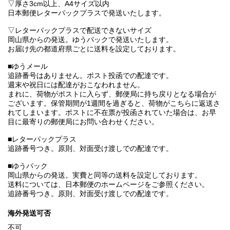
▽厚さ3cm以上、A4サイズ以内
日本郵便レターパックプラスで発送いたします。
▽レターパックプラスで配送できないサイズ
岡山県からの発送。ゆうパックで発送いたします。
お届け先の都道府県ごとに送料を設定しております。
■ゆうメール
追跡番号はありません。ポスト投函での配達です。
週末や祝日には配達がおこなわれません。
まれに、荷物がポストに入らず、郵便局に持ち戻りとなる場合が
ございます。保管期間が1週間を過ぎると、荷物がこちらに返送さ
れてしまいます。ポストに不在票が投函されていた場合は、お早
目に最寄りの郵便局にお問い合わせください。
■レターパックプラス
追跡番号つき。原則、対面受け渡しでの配達です。
■ゆうパック
岡山県からの発送。実費と同等の送料を設定しております。
送料については、日本郵便のホームページをご参照ください。
追跡番号つき。原則、対面受け渡しでの配達です。
海外発送可否
不可