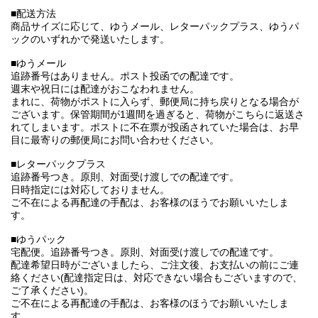
■配送方法
商品サイズに応じて、ゆうメール、レターパックプラス、ゆうパ
ックのいずれかで発送いたします。
■ゆうメール
追跡番号はありません。ポスト投函での配達です。
週末や祝日には配達がおこなわれません。
まれに、荷物がポストに入らず、郵便局に持ち戻りとなる場合が
ございます。保管期間が1週間を過ぎると、荷物がこちらに返送さ
れてしまいます。ポストに不在票が投函されていた場合は、お早
目に最寄りの郵便局にお問い合わせください。
■レターパックプラス
追跡番号つき。原則、対面受け渡しでの配達です。
日時指定には対応しておりません。
ご不在による再配達の手配は、お客様のほうでお願いいたしま
す。
■ゆうパック
宅配便。追跡番号つき。原則、対面受け渡しでの配達です。
配達希望日時がございましたら、ご注文後、お支払いの前にご連
絡ください(配達指定日は、対応できない場合もございますので、
ご了承ください)。
ご不在による再配達の手配は、お客様のほうでお願いいたしま
す。