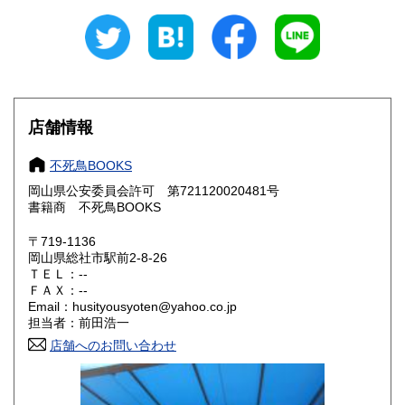
新潟県
富山県
300円
300円
石川県
福井県
300円
300円
山梨県
長野県
300円
300円
店舗情報
岐阜県
静岡県
300円
300円
不死鳥BOOKS
愛知県
三重県
300円
300円
岡山県公安委員会許可 第721120020481号
書籍商 不死鳥BOOKS
滋賀県
京都府
300円
300円
〒719-1136
大阪府
兵庫県
300円
300円
岡山県総社市駅前2-8-26
ＴＥＬ：--
奈良県
和歌山県
ＦＡＸ：--
300円
300円
Email：husityousyoten@yahoo.co.jp
担当者：前田浩一
鳥取県
島根県
300円
300円
店舗へのお問い合わせ
岡山県
広島県
300円
300円
山口県
徳島県