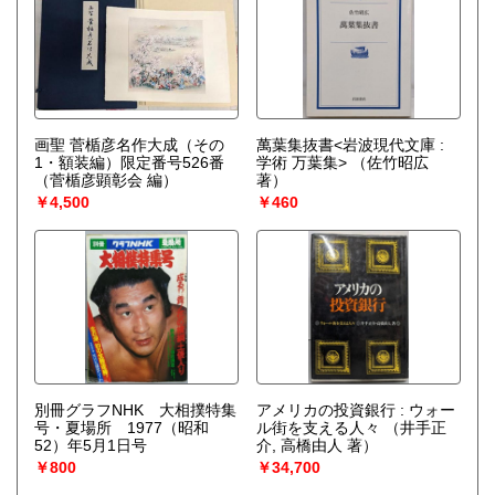
画聖 菅楯彦名作大成（その
萬葉集抜書<岩波現代文庫 :
1・額装編）限定番号526番
学術 万葉集>
（佐竹昭広
（菅楯彦顕彰会 編）
著）
￥4,500
￥460
別冊グラフNHK 大相撲特集
アメリカの投資銀行 : ウォー
号・夏場所 1977（昭和
ル街を支える人々
（井手正
52）年5月1日号
介, 高橋由人 著）
￥800
￥34,700