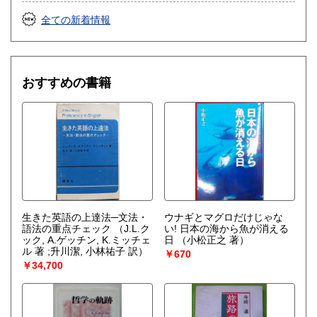
全ての新着情報
おすすめの書籍
生きた英語の上達法─文法・
ウナギとマグロだけじゃな
語法の重点チェック
（J.L.ク
い! 日本の海から魚が消える
ック, A.ゲッチン, K.ミッチェ
日
（小松正之 著）
ル 著 ;升川潔, 小林祐子 訳）
￥670
￥34,700