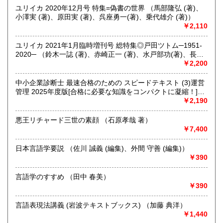
ユリイカ 2020年12月号 特集=偽書の世界 （馬部隆弘 (著)、
小澤実 (著)、原田実 (著)、呉座勇一(著)、乗代雄介 (著)）
取り扱い分野
￥2,110
哲学宗教、歴史、社会科学、自然科学、美術工芸、趣味、外
国書、サブカルチャー、古書一般（その他）
ユリイカ 2021年1月臨時増刊号 総特集◎戸田ツトム─1951-
オールジャンル
2020─ （鈴木一誌 (著)、赤崎正一 (著)、水戸部功(著)、長田
年仲 (著)、川名潤 (著)）
￥2,200
中小企業診断士 最速合格のための スピードテキスト (3)運営
管理 2025年度版[合格に必要な知識をコンパクトに凝縮！]
(TAC出版) （ＴＡＣ中小企業診断士講座）
￥2,190
悪王リチャード三世の素顔 （石原孝哉 著）
￥7,400
日本言語学要説 （佐川 誠義 (編集)、外間 守善 (編集)）
￥390
言語学のすすめ （田中 春美）
￥390
言語表現法講義 (岩波テキストブックス) （加藤 典洋）
￥1,440