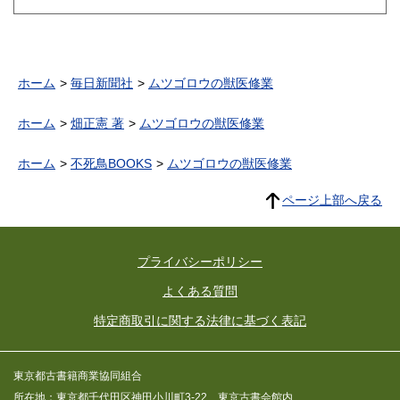
ホーム
毎日新聞社
ムツゴロウの獣医修業
ホーム
畑正憲 著
ムツゴロウの獣医修業
ホーム
不死鳥BOOKS
ムツゴロウの獣医修業
ページ上部へ戻る
プライバシーポリシー
よくある質問
特定商取引に関する法律に基づく表記
東京都古書籍商業協同組合
所在地：東京都千代田区神田小川町3-22 東京古書会館内