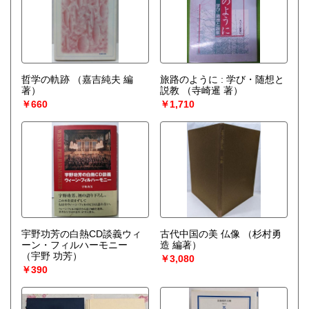
哲学の軌跡
（嘉吉純夫 編
旅路のように : 学び・随想と
著）
説教
（寺崎暹 著）
￥660
￥1,710
宇野功芳の白熱CD談義ウィ
古代中国の美 仏像
（杉村勇
ーン・フィルハーモニー
造 編著）
（宇野 功芳）
￥3,080
￥390