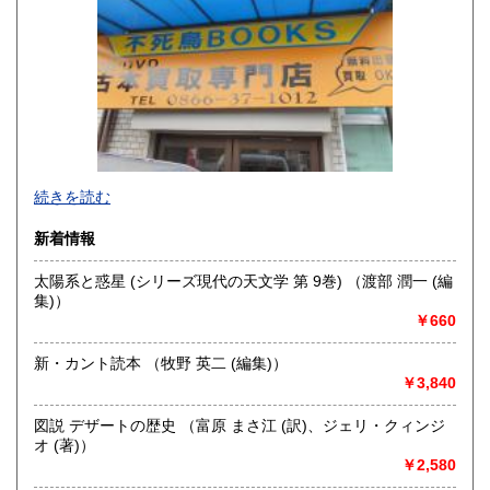
300円
300円
香川県
愛媛県
300円
300円
高知県
福岡県
300円
300円
佐賀県
長崎県
300円
300円
不死鳥BOOKSでは、書籍だけでなくCD、DVD、レコード、
熊本県
大分県
300円
300円
続きを読む
ゲーム、おもちゃ、骨董品まであらゆるものの買い取りがで
きます。店主が、日本全国買取にお伺いいたします。お気軽
宮崎県
鹿児島県
新着情報
300円
300円
にお問い合わせください。出張費は、無料です。
太陽系と惑星 (シリーズ現代の天文学 第 9巻) （渡部 潤一 (編
沖縄県
300円
沿線名：伯備線・桃太郎線(吉備線)
集)）
最寄駅：総社駅
￥660
営業時間：9時から17時
定休日：年中無休
新・カント読本 （牧野 英二 (編集)）
￥3,840
書籍の買取について
不死鳥BOOKSでは、書籍だけでなくCD、DVD、レコード、
図説 デザートの歴史 （富原 まさ江 (訳)、ジェリ・クィンジ
ゲーム、おもちゃ、骨董品まであらゆるものの買い取りがで
オ (著)）
きます。店主が、日本全国買取にお伺いいたします。お気軽
￥2,580
にお問い合わせください。出張費は、無料です。