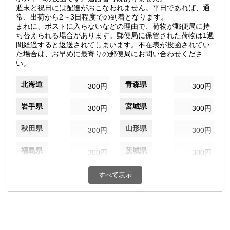
週末と祝日には配達がおこなわれません。平日であれば、通
常、出荷から2～3日程度での到着となります。
まれに、ポストに入らないなどの理由で、荷物が郵便局に持
ち替えられる場合があります。郵便局に保管された荷物は1週
間経過すると返送されてしまいます。不在表が投函されてい
た場合は、お早めに最寄りの郵便局にお問い合わせくださ
い。
北海道
青森県
300円
300円
岩手県
宮城県
300円
300円
秋田県
山形県
300円
300円
福島県
茨城県
300円
300円
栃木県
群馬県
300円
300円
すべて表示
埼玉県
千葉県
300円
300円
東京都
神奈川県
300円
300円