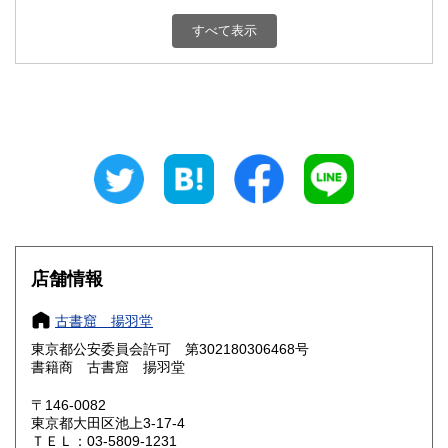
新潟県
富山県
185円
185円
すべて表示
石川県
福井県
185円
185円
山梨県
長野県
185円
185円
岐阜県
静岡県
185円
185円
愛知県
三重県
185円
185円
滋賀県
京都府
185円
185円
大阪府
兵庫県
185円
185円
店舗情報
奈良県
和歌山県
185円
185円
古書窟 揚羽堂
東京都公安委員会許可 第302180306468号
鳥取県
島根県
185円
185円
書籍商 古書窟 揚羽堂
岡山県
広島県
185円
185円
〒146-0082
東京都大田区池上3-17-4
ＴＥＬ：03-5809-1231
山口県
徳島県
185円
185円