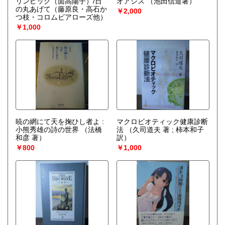
リンピック（面高陽子）/日
オアシス
（池田信道著）
の丸あげて（藤原良・高石か
￥2,000
つ枝・コロムビアローズ他）
￥1,000
暁の網にて天を掬ひし者よ :
マクロビオティック健康診断
小熊秀雄の詩の世界
（法橋
法
（久司道夫 著 ; 柿本和子
和彦 著）
訳）
￥800
￥1,000