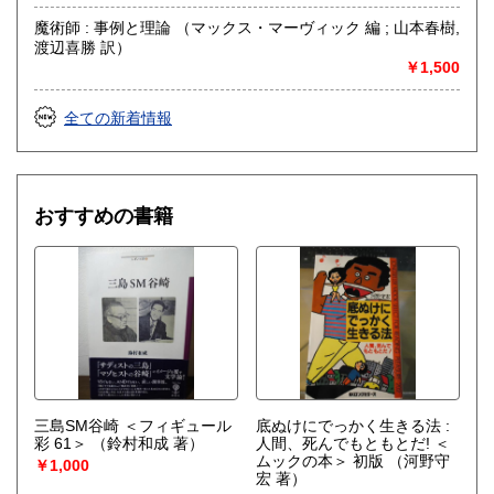
魔術師 : 事例と理論 （マックス・マーヴィック 編 ; 山本春樹,
渡辺喜勝 訳）
￥1,500
全ての新着情報
おすすめの書籍
三島SM谷崎 ＜フィギュール
底ぬけにでっかく生きる法 :
彩 61＞
（鈴村和成 著）
人間、死んでもともとだ! ＜
ムックの本＞ 初版
（河野守
￥1,000
宏 著）