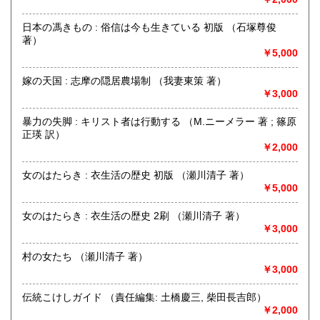
営業時間：-
定休日：-
日本の馮きもの : 俗信は今も生きている 初版 （石塚尊俊
著）
書籍の買取について
￥5,000
出張買取、喜んで承ります。
嫁の天国 : 志摩の隠居農場制 （我妻東策 著）
￥3,000
アドレス:
agehado@icloud.com
暴力の失脚 : キリスト者は行動する （M.ニーメラー 著 ; 篠原
正瑛 訳）
メールを送信される方はお名前、ご連絡先をお忘れなく。
￥2,000
お気軽にご連絡、ご相談お待ち申し上げます。
女のはたらき : 衣生活の歴史 初版 （瀬川清子 著）
取り扱い分野
￥5,000
趣味、サブカルチャー、古書一般（その他）
女のはたらき : 衣生活の歴史 2刷 （瀬川清子 著）
￥3,000
村の女たち （瀬川清子 著）
￥3,000
伝統こけしガイド （責任編集: 土橋慶三, 柴田長吉郎）
￥2,000