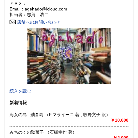
ＦＡＸ：--
Email：agehado@icloud.com
香川県
愛媛県
185円
185円
担当者：志賀 浩二
店舗へのお問い合わせ
高知県
福岡県
185円
185円
佐賀県
長崎県
185円
185円
熊本県
大分県
185円
185円
宮崎県
鹿児島県
185円
185円
沖縄県
185円
当方は店舗ではございません。来訪はご遠慮下さいませ。
続きを読む
また、当方は、適格請求書発行事業者ではございません。
新着情報
商品発送の際、（宛名のご指定が無ければ）ご注文者名義の
領収書を同封致しておりますが、インボイス登録番号が入っ
海女の島 : 舳倉島 （F.マライーニ 著 ; 牧野文子 訳）
た適格請求書・領収書は発行出来ません。
￥10,000
宜しくご了承くださいませ。
沿線名：東急池上線
みちのくの駄菓子 （石橋幸作 著）
最寄駅：池上
￥2,000