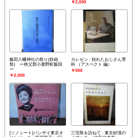
￥2,000
飯田八幡神社の祭り(鉄砲
カレセン : 枯れたおじさん専
祭) ー秩父郡小鹿野町飯田
科
（アスペクト 編）
ー
￥500
￥2,000
[ソノシート]バンザイ東京オ
三宅島を訪ねて : 東京砂漠の