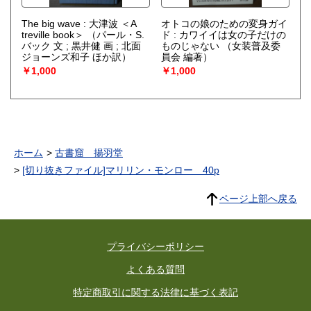
The big wave : 大津波 ＜A
オトコの娘のための変身ガイ
treville book＞
（パール・S.
ド : カワイイは女の子だけの
バック 文 ; 黒井健 画 ; 北面
ものじゃない
（女装普及委
ジョーンズ和子 ほか訳）
員会 編著）
￥1,000
￥1,000
ホーム
古書窟 揚羽堂
[切り抜きファイル]マリリン・モンロー 40p
ページ上部へ戻る
プライバシーポリシー
よくある質問
特定商取引に関する法律に基づく表記