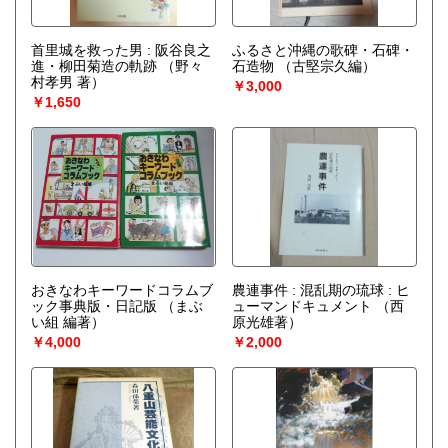
首里城を救った男 : 阪谷良之
ふるさと沖縄の歌碑・石碑・
進・柳田菊造の軌跡
（野々
石造物
（古堅宗久編）
村孝男 著）
￥3,000
￥1,650
おきなわキーワードコラムブ
農連事件 : 混乱期の琉球 : ヒ
ック事典版・日記版
（まぶ
ューマンドキュメント
（西
い組 編著）
原光雄著）
￥4,000
￥2,000