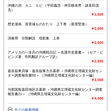
名小学校入り口下車徒歩2分
沖縄の貝 カニ エビ （平田義浩・仲宗根幸男・諸喜田茂
最寄駅：●モノレール 古島駅・経塚駅 下車徒歩20分
充）
営業時間：12時-18時頃 駐車場2台ほどあり
￥1,500
定休日：不定休 (その他不定に休む場合あります・その場合
はツイッターで告知します)
歴史漫画 首里城ものがたり 上下巻 （新里堅進）
￥2,000
書籍の買取について
演奏用 分類解説 琉歌集 上巻
県内の場合は出張買取で伺います
￥2,500
県外の場合は郵送買取を積極的にしています
「絵本」「沖縄」「サブカル・幻想・怪奇」「空手・武術」
アメリカの一水兵の沖縄戦日記 ＜名護市史叢書＞ （セア・ビ
「アイヌ・妖怪・民俗」「アート・写真集」「レトロ・昭和
ビンズ著 ; 市民翻訳グループ訳）
芸能」等は特に強化買取しています。
￥2,500
「レトロゲーム・レトロ漫画・レトロアニメ」に関するモノ
も大歓迎です!
嘉良嶽東貝塚・嘉良嶽東方古墓群 ＜沖縄県立埋蔵文化財セン
ター調査報告書50＞ （沖縄県立埋蔵文化財センター編）
お気軽にメール・電話でご相談お願いします
￥2,500
取り扱い分野
与那国島嘉田地区古墓群 ＜沖縄県立埋蔵文化財センター調査
報告書21＞ （沖縄県立埋蔵文化財センター編）
-
￥4,500
絵本と沖縄郷土書をメインとしています。他にサブカルチャ
ー・アート系・武術・レトロコミック・趣味系です
全ての新着情報