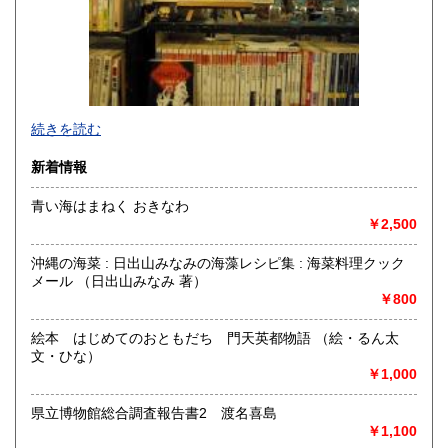
佐賀県
長崎県
300円
300円
熊本県
大分県
300円
300円
宮崎県
鹿児島県
300円
300円
続きを読む
沖縄県
300円
新着情報
青い海はまねく おきなわ
￥2,500
絵本・沖縄本を中心に、サブカル・武術武道・アート本・海
外カートゥーン系輸入雑貨などを取り扱っています。
沖縄の海菜 : 日出山みなみの海藻レシピ集 : 海菜料理クック
現在店内整頓中につき店舗は閉まっておりますが、商品の受
メール （日出山みなみ 著）
け取りや買取は対応しております。ご来店の前に電話予約を
￥800
お願いします。
（通販業務は通常通り休みなく行っております）
絵本 はじめてのおともだち 門天英都物語 （絵・るん太
文・ひな）
●買取も絶賛強化中です 県内県外問わずお気軽にお問い合わ
￥1,000
せくださいませ
kosamedo@gmail.com
県立博物館総合調査報告書2 渡名喜島
￥1,100
沿線名：●バス-沖縄バス87番(沢岻・経塚線) 沢岻大橋・大