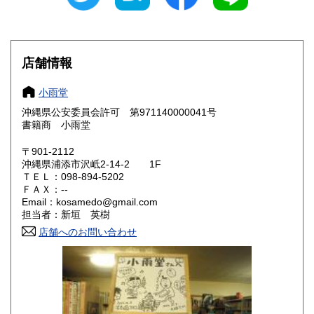
300円
300円
岐阜県
静岡県
300円
300円
愛知県
三重県
300円
300円
店舗情報
滋賀県
京都府
300円
300円
小雨堂
沖縄県公安委員会許可 第971140000041号
大阪府
兵庫県
300円
300円
書籍商 小雨堂
奈良県
和歌山県
300円
300円
〒901-2112
沖縄県浦添市沢岻2-14-2 1F
ＴＥＬ：098-894-5202
鳥取県
島根県
300円
300円
ＦＡＸ：--
Email：kosamedo@gmail.com
岡山県
広島県
300円
300円
担当者：新垣 英樹
店舗へのお問い合わせ
山口県
徳島県
300円
300円
香川県
愛媛県
300円
300円
高知県
福岡県
300円
300円