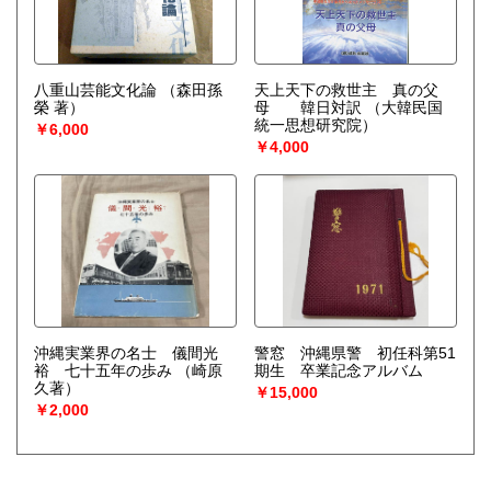
八重山芸能文化論
（森田孫
天上天下の救世主 真の父
榮 著）
母 韓日対訳
（大韓民国
統一思想研究院）
￥6,000
￥4,000
沖縄実業界の名士 儀間光
警窓 沖縄県警 初任科第51
裕 七十五年の歩み
（崎原
期生 卒業記念アルバム
久著）
￥15,000
￥2,000