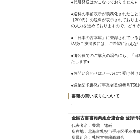
●代引発送はおこなっておりません●
●送料の事前表示が義務化されたこと
【300円】の送料が表示されており
の入力を進めておりますので、どうぞ
●「日本の古本屋」に登録されている
込後/ご決済後には、ご希望に沿えな
●御公費でのご購入の場合にも、「日
たします●
●お問い合わせはメールにて受け付け
●適格請求書発行事業者登録番号T581081
書籍の買い取りについて
-
全国古書書籍商組合連合会 登録情
代表者名：豊藏 祐輔
所在地：北海道札幌市手稲区手稲本町2-3
所属組合：札幌古書籍商組合