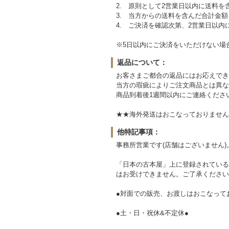
2. 原則として2営業日以内に送料
3. 当方からの送料を含んだ合計金
4. ご決済を確認次第、2営業日以内
※5日以内にご決済をいただけない場
返品について：
お客さまご都合の返品にはお応えでき
当方の瑕疵によりご注文商品とは異な
商品到着後1週間以内にご連絡くださ
★★海外発送はおこなっておりません。Sorry,ove
他特記事項：
事務所営業です(店舗はございません)
「日本の古本屋」上に登録されている
はお受けできません。ご了承ください
●対面での販売、お渡しはおこなって
●土・日・祝休&不定休●