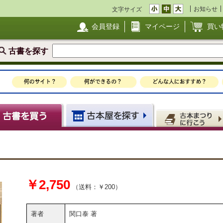
お知らせ
文字サイズ
会員登録
マイページ
買い
古書を探す
￥2,750
（送料：￥200）
著者
関口泰 著