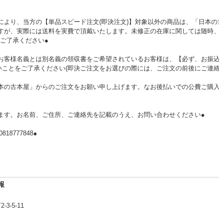
により、当方の【単品スピード注文(即決注文)】対象以外の商品は、「日本
ますが、実際には送料を実費で頂戴いたします。未修正の在庫に関しては随時
ご了承ください●
お客様名義とは別名義の領収書をご希望されているお客様は、【必ず、お振込
いことをご了承ください(即決ご注文をお選びの際には、ご注文の前後にご連絡
本の古本屋」からのご注文をお願い申し上げます。なお後払いでの公費ご購入は
ます。お名前、ご住所、ご連絡先を記載のうえ、お問い合わせください●
8777848●
報
-5-11