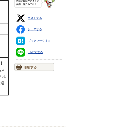
ポストする
シェアする
ブックマークする
LINEで送る
祝休】
品ス
され
。適