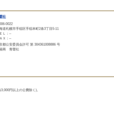
聲社
06-0022
海道札幌市手稲区手稲本町2条3丁目5-11
ＥＬ：--
ＡＸ：--
京都公安委員会許可 第 304361008886 号
籍商 青聲社
,000円以上の公費除く)。