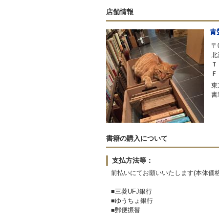
店舗情報
青
〒0
北
Ｔ
Ｆ
東
書
書籍の購入について
支払方法等：
前払いにてお願いいたします(本体価格3
■三菱UFJ銀行
■ゆうちょ銀行
■郵便振替