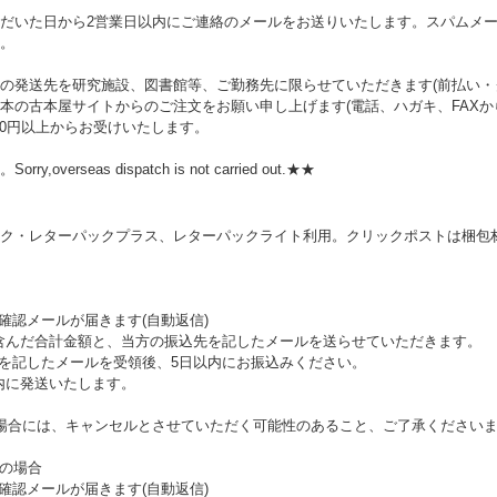
だいた日から2営業日以内にご連絡のメールをお送りいたします。スパムメ
。
の発送先を研究施設、図書館等、ご勤務先に限らせていただきます(前払い・ク
本の古本屋サイトからのご注文をお願い申し上げます(電話、ハガキ、FAXか
00円以上からお受けいたします。
rseas dispatch is not carried out.★★
ク・レターパックプラス、レターパックライト利用。クリックポストは梱包材
確認メールが届きます(自動返信)
を含んだ合計金額と、当方の振込先を記したメールを送らせていただきます。
額を記したメールを受領後、5日以内にお振込みください。
内に発送いたします。
場合には、キャンセルとさせていただく可能性のあること、ご了承ください
望の場合
確認メールが届きます(自動返信)