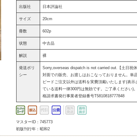
出版社
日本評論社
サイズ
20cm
冊数
602p
状態
中古品
解説
裸
発送ポリ
Sorry,overseas dispatch is not carried out.【土日
シー
対面での販売、お渡しはおこなっておりません。単
ピードご注文以外は送料を実費頂戴いたします(表示
ている送料一律300円は無効です。ご了承ください)
格請求書発行事業者登録番号T5810818777848
マスターID：745773
初版刊行年：昭和2