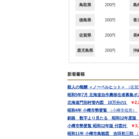
鳥取県
200円
島
徳島県
200円
香
佐賀県
200円
長
鹿児島県
200円
沖
新着書籍
殺人の報酬 ＜ノーベルヒット＞
（佐賀
昭和5年7月 北海道自作農移住者募集ポ
北海道門別村管内図 10万分の1
￥2
昭和4年 小樽市勢要覧
（小樽市役所）
釧路 数字より見たる 昭和12年度版
小樽市勢要覧 昭和12年版 付図付
￥3
昭和11年 小樽市鳥観図 吉田初三郎
（