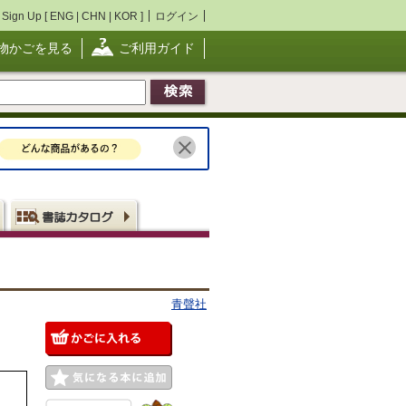
Sign Up [
ENG
|
CHN
|
KOR
]
ログイン
物かごを見る
ご利用ガイド
青聲社