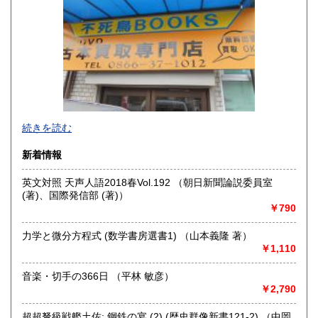
高知県
福岡県
600円
600円
佐賀県
長崎県
600円
600円
熊本県
大分県
600円
600円
宮崎県
鹿児島県
600円
600円
不死鳥BOOKSでは、書籍だけでなくCD、DVD、レコード、
続きを読む
沖縄県
ゲーム、おもちゃ、骨董品まであらゆるものの買い取りがで
600円
きます。店主が、日本全国買取にお伺いいたします。お気軽
新着情報
にお問い合わせください。出張費は、無料です。
英文対照 天声人語2018春Vol.192 （朝日新聞論説委員室
沿線名：伯備線・桃太郎線(吉備線)
(著)、国際発信部 (著)）
最寄駅：総社駅
￥790
営業時間：9時から17時
定休日：年中無休
力学と微分方程式 (数学書房選書1) （山本義隆 著）
￥1,110
書籍の買取について
不死鳥BOOKSでは、書籍だけでなくCD、DVD、レコード、
音楽・切手の366日 （平林 敏彦）
ゲーム、おもちゃ、骨董品まであらゆるものの買い取りがで
￥2,790
きます。店主が、日本全国買取にお伺いいたします。お気軽
にお問い合わせください。出張費は、無料です。
超超弩級戦艦土佐: 鋼鉄の宴 (2) (歴史群像新書121-2) （中岡