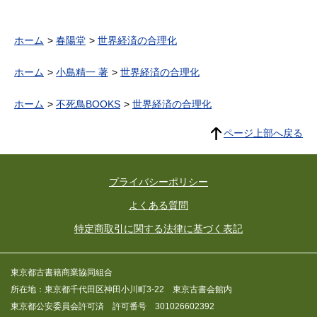
ホーム
春陽堂
世界経済の合理化
ホーム
小島精一 著
世界経済の合理化
ホーム
不死鳥BOOKS
世界経済の合理化
ページ上部へ戻る
プライバシーポリシー
よくある質問
特定商取引に関する法律に基づく表記
東京都古書籍商業協同組合
所在地：東京都千代田区神田小川町3-22 東京古書会館内
東京都公安委員会許可済 許可番号 301026602392