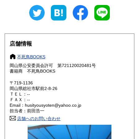
山梨県
長野県
600円
600円
岐阜県
静岡県
600円
600円
愛知県
三重県
600円
600円
店舗情報
滋賀県
京都府
600円
600円
不死鳥BOOKS
大阪府
兵庫県
600円
600円
岡山県公安委員会許可 第721120020481号
書籍商 不死鳥BOOKS
奈良県
和歌山県
600円
600円
〒719-1136
岡山県総社市駅前2-8-26
鳥取県
島根県
600円
600円
ＴＥＬ：--
ＦＡＸ：--
岡山県
広島県
600円
600円
Email：husityousyoten@yahoo.co.jp
担当者：前田浩一
山口県
徳島県
600円
600円
店舗へのお問い合わせ
香川県
愛媛県
600円
600円