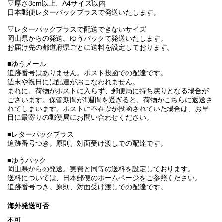
▽厚さ3cm以上、A4サイズ以内
日本郵便レターパックプラスで発送いたします。
▽レターパックプラスで配送できないサイズ
岡山県からの発送。ゆうパックで発送いたします。
お届け先の都道府県ごとに送料を設定しております。
■ゆうメール
追跡番号はありません。ポスト投函での配達です。
週末や祝日には配達がおこなわれません。
まれに、荷物がポストに入らず、郵便局に持ち戻りとなる場合が
ございます。保管期間が1週間を過ぎると、荷物がこちらに返送さ
れてしまいます。ポストに不在票が投函されていた場合は、お早
目に最寄りの郵便局にお問い合わせください。
■レターパックプラス
追跡番号つき。原則、対面受け渡しでの配達です。
■ゆうパック
岡山県からの発送。実費と同等の送料を設定しております。
送料については、日本郵便のホームページをご参照ください。
追跡番号つき。原則、対面受け渡しでの配達です。
海外発送可否
不可