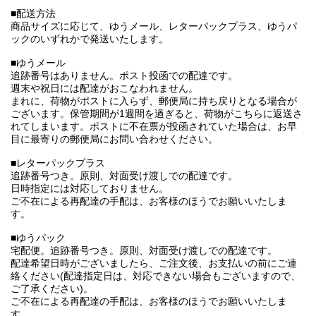
■配送方法
商品サイズに応じて、ゆうメール、レターパックプラス、ゆうパ
ックのいずれかで発送いたします。
■ゆうメール
追跡番号はありません。ポスト投函での配達です。
週末や祝日には配達がおこなわれません。
まれに、荷物がポストに入らず、郵便局に持ち戻りとなる場合が
ございます。保管期間が1週間を過ぎると、荷物がこちらに返送さ
れてしまいます。ポストに不在票が投函されていた場合は、お早
目に最寄りの郵便局にお問い合わせください。
■レターパックプラス
追跡番号つき。原則、対面受け渡しでの配達です。
日時指定には対応しておりません。
ご不在による再配達の手配は、お客様のほうでお願いいたしま
す。
■ゆうパック
宅配便。追跡番号つき。原則、対面受け渡しでの配達です。
配達希望日時がございましたら、ご注文後、お支払いの前にご連
絡ください(配達指定日は、対応できない場合もございますので、
ご了承ください)。
ご不在による再配達の手配は、お客様のほうでお願いいたしま
す。