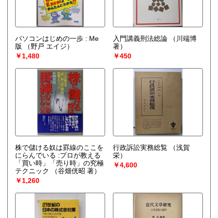
パソコンはじめの一歩 : Me
入門講義刑法総論
（川端博
版
（野戸 エイジ）
著）
￥1,480
￥450
株で儲ける奴は罫線のここを
行政訴訟実務総覧
（浅賀
にらんでいる :プロが教える
栄）
「買い時」「売り時」の究極
￥4,600
テクニック
（谷畑侊昭 著）
￥1,260