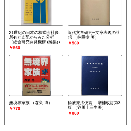
21世紀の日本の株式会社像:
近代文章研究─文章表現の諸
所有と支配からみた分析
想
（林巨樹 著）
（総合研究開発機構 (編集)）
￥560
￥560
無境界家族
（森巣 博）
輸液療法便覧 増補改訂第3
版
（谷川十三生著）
￥770
￥800