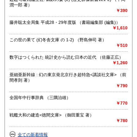
潤一郎 著）
￥390
取り扱い分野
哲学宗教、歴史、社会科学、自然科学、美術工芸、趣味、外
藤井聡太全局集 平成28・29年度版 （書籍編集部 (編集)）
国書、サブカルチャー、古書一般（その他）
￥1,610
オールジャンル
この世の果て (幻冬舎文庫 の 1-2) （野島伸司 著）
￥510
数字はつくられた 統計史から読む日本の近代 （佐藤正広）
￥1,260
亜細亜新幹線 : 幻の東京発北京行き超特急<講談社文庫> （前
間孝則 著）
￥790
全国年中行事辞典 （三隅治雄）
￥770
戦艦大和の建造<徳間文庫> （御田重宝 著）
￥780
全ての新着情報