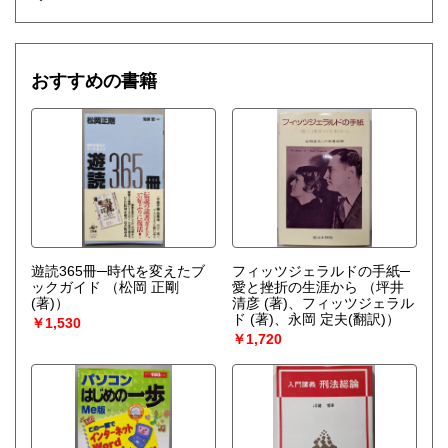
おすすめの書籍
遊読365冊─時代を変えたブ
フィッツジェラルドの手紙─
ックガイド
（松岡 正剛
愛と挫折の生涯から
（坪井
(著)）
清彦 (著)、フィッツジェラル
ド (著)、永岡 定夫(翻訳)）
￥1,530
￥1,720