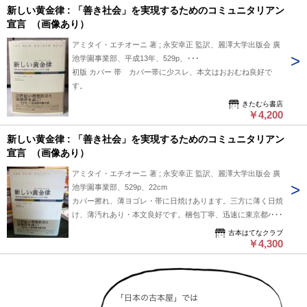
新しい黄金律 : 「善き社会」を実現するためのコミュニタリアン
宣言 （画像あり）
アミタイ・エチオーニ 著 ; 永安幸正 監訳、麗澤大学出版会 廣
池学園事業部、平成13年、529p、･･･
初版 カバー 帯 カバー帯に少スレ、本文はおおむね良好で
す。
きたむら書店
￥4,200
新しい黄金律 : 「善き社会」を実現するためのコミュニタリアン
宣言 （画像あり）
アミタイ・エチオーニ 著 ; 永安幸正 監訳、麗澤大学出版会 廣
池学園事業部、529p、22cm
カバー擦れ、薄ヨゴレ・帯に日焼けあります。三方に薄く日焼
け、薄汚れあり・本文良好です。梱包丁寧、迅速に東京都小金
井市から発送します。
古本はてなクラブ
￥4,300