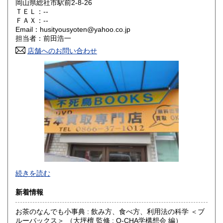
岡山県総社市駅前2-8-26
ＴＥＬ：--
奈良県
和歌山県
ＦＡＸ：--
300円
300円
Email：husityousyoten@yahoo.co.jp
担当者：前田浩一
鳥取県
島根県
300円
300円
店舗へのお問い合わせ
岡山県
広島県
300円
300円
山口県
徳島県
300円
300円
香川県
愛媛県
300円
300円
高知県
福岡県
300円
300円
佐賀県
長崎県
300円
300円
不死鳥BOOKSでは、書籍だけでなくCD、DVD、レコード、
熊本県
大分県
300円
300円
続きを読む
ゲーム、おもちゃ、骨董品まであらゆるものの買い取りがで
きます。店主が、日本全国買取にお伺いいたします。お気軽
宮崎県
鹿児島県
新着情報
300円
300円
にお問い合わせください。出張費は、無料です。
お茶のなんでも小事典 : 飲み方、食べ方、利用法の科学 ＜ブ
沖縄県
300円
沿線名：伯備線・桃太郎線(吉備線)
ルーバックス＞ （大坪檀 監修 ; O-CHA学構想会 編）
最寄駅：総社駅