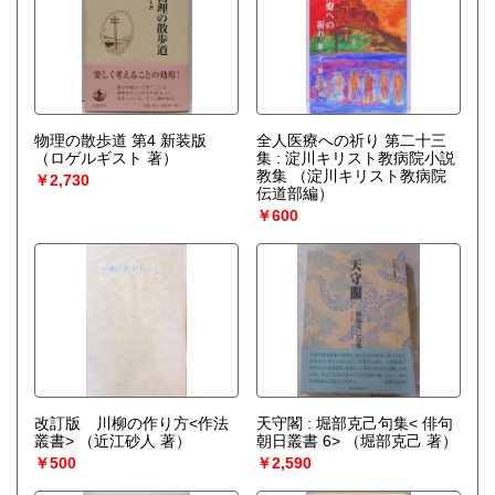
物理の散歩道 第4 新装版
全人医療への祈り 第二十三
（ロゲルギスト 著）
集 : 淀川キリスト教病院小説
教集
（淀川キリスト教病院
￥2,730
伝道部編）
￥600
改訂版 川柳の作り方<作法
天守閣 : 堀部克己句集< 俳句
叢書>
（近江砂人 著）
朝日叢書 6>
（堀部克己 著）
￥500
￥2,590