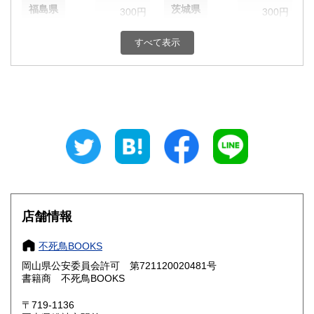
福島県
茨城県
300円
300円
栃木県
群馬県
300円
300円
すべて表示
埼玉県
千葉県
300円
300円
東京都
神奈川県
300円
300円
新潟県
富山県
300円
300円
石川県
福井県
300円
300円
山梨県
長野県
300円
300円
店舗情報
岐阜県
静岡県
300円
300円
不死鳥BOOKS
愛知県
三重県
300円
300円
岡山県公安委員会許可 第721120020481号
書籍商 不死鳥BOOKS
滋賀県
京都府
300円
300円
〒719-1136
大阪府
兵庫県
300円
300円