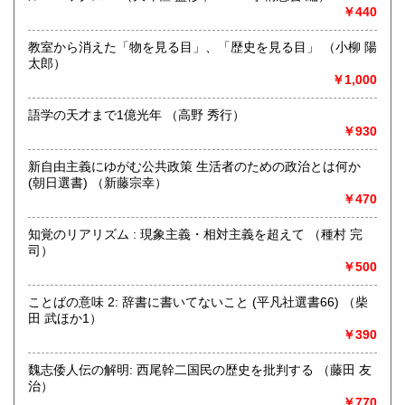
￥440
営業時間：9時から17時
定休日：年中無休
教室から消えた「物を見る目」、「歴史を見る目」 （小柳 陽
太郎）
書籍の買取について
￥1,000
不死鳥BOOKSでは、書籍だけでなくCD、DVD、レコード、
ゲーム、おもちゃ、骨董品まであらゆるものの買い取りがで
語学の天才まで1億光年 （高野 秀行）
きます。店主が、日本全国買取にお伺いいたします。お気軽
￥930
にお問い合わせください。出張費は、無料です。
新自由主義にゆがむ公共政策 生活者のための政治とは何か
(朝日選書) （新藤宗幸）
取り扱い分野
￥470
哲学宗教、歴史、社会科学、自然科学、美術工芸、趣味、外
国書、サブカルチャー、古書一般（その他）
知覚のリアリズム : 現象主義・相対主義を超えて （種村 完
オールジャンル
司）
￥500
ことばの意味 2: 辞書に書いてないこと (平凡社選書66) （柴
田 武ほか1）
￥390
魏志倭人伝の解明: 西尾幹二国民の歴史を批判する （藤田 友
治）
￥770