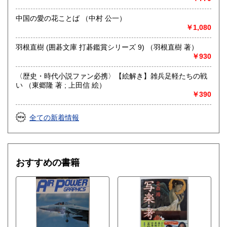
中国の愛の花ことば （中村 公一）
￥1,080
羽根直樹 (囲碁文庫 打碁鑑賞シリーズ 9) （羽根直樹 著）
￥930
〈歴史・時代小説ファン必携〉【絵解き】雑兵足軽たちの戦
い （東郷隆 著 ; 上田信 絵）
￥390
全ての新着情報
おすすめの書籍