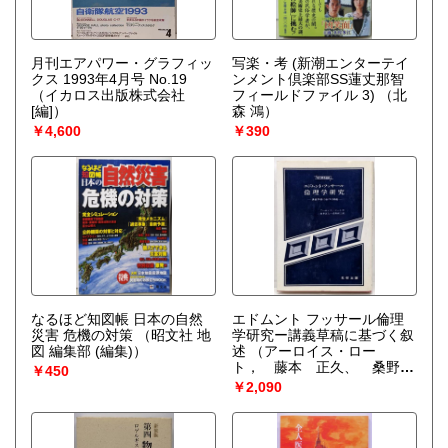
月刊エアパワー・グラフィッ
写楽・考 (新潮エンターテイ
クス 1993年4月号 No.19
ンメント倶楽部SS蓮丈那智
（イカロス出版株式会社
フィールドファイル 3)
（北
[編]）
森 鴻）
￥4,600
￥390
なるほど知図帳 日本の自然
エドムント フッサール倫理
災害 危機の対策
（昭文社 地
学研究ー講義草稿に基づく叙
図 編集部 (編集)）
述
（アーロイス・ロー
ト， 藤本 正久、 桑野
￥450
耕三）
￥2,090