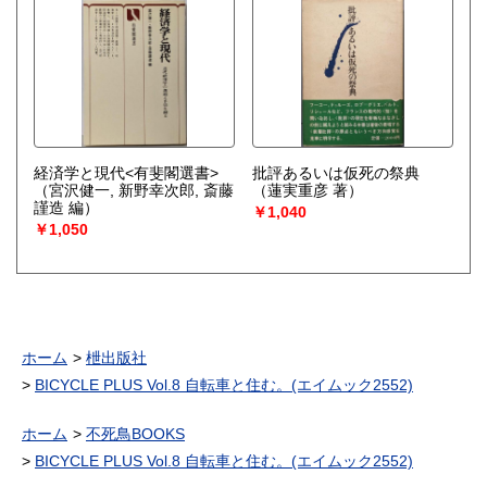
経済学と現代<有斐閣選書>
批評あるいは仮死の祭典
（宮沢健一, 新野幸次郎, 斎藤
（蓮実重彦 著）
謹造 編）
￥1,040
￥1,050
ホーム
枻出版社
BICYCLE PLUS Vol.8 自転車と住む。(エイムック2552)
ホーム
不死鳥BOOKS
BICYCLE PLUS Vol.8 自転車と住む。(エイムック2552)