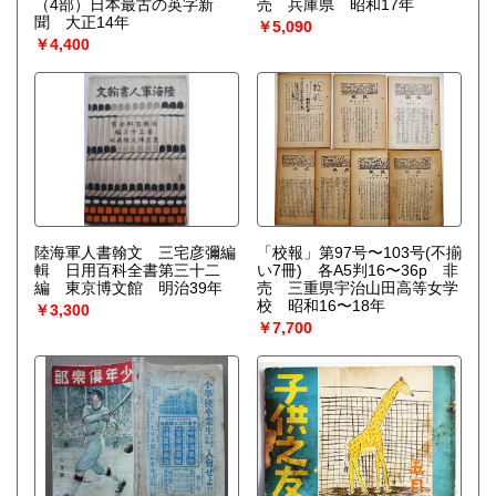
（4部）日本最古の英字新
売 兵庫県 昭和17年
聞 大正14年
￥5,090
￥4,400
陸海軍人書翰文 三宅彦彌編
「校報」第97号〜103号(不揃
輯 日用百科全書第三十二
い7冊) 各A5判16〜36p 非
編 東京博文館 明治39年
売 三重県宇治山田高等女学
校 昭和16〜18年
￥3,300
￥7,700