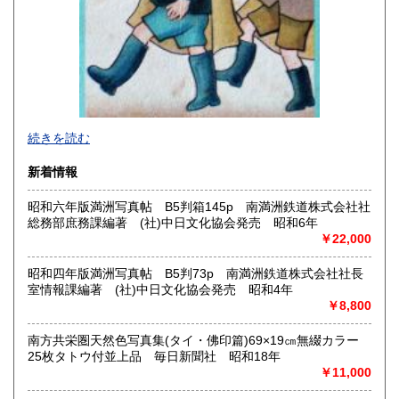
沖縄県
430円
2026年で創業45年目になります。
続きを読む
In 2026, we will have been in business for 45 years.
新着情報
沿線名：(無店舗)
昭和六年版満洲写真帖 B5判箱145p 南満洲鉄道株式会社社
最寄駅：(無店舗)
総務部庶務課編著 (社)中日文化協会発売 昭和6年
営業時間：10:00〜18:00
￥22,000
定休日：(無店舗)
書籍の買取について
昭和四年版満洲写真帖 B5判73p 南満洲鉄道株式会社社長
室情報課編著 (社)中日文化協会発売 昭和4年
内容によります。
￥8,800
南方共栄圏天然色写真集(タイ・佛印篇)69×19㎝無綴カラー
取り扱い分野
25枚タトウ付並上品 毎日新聞社 昭和18年
古典籍、近代文献、趣味、サブカルチャー、古書一般（その
￥11,000
他）
和本・開拓/植民資料・戦時資料・文学一般・詩歌句集・児童