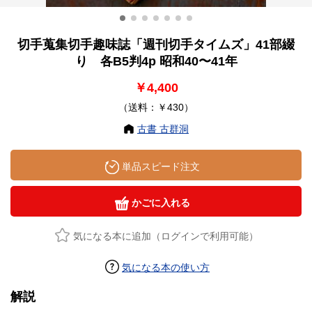
切手蒐集切手趣味誌「週刊切手タイムズ」41部綴
り 各B5判4p 昭和40〜41年
￥4,400
（送料：￥430）
古書 古群洞
単品スピード注文
かごに入れる
気になる本に追加（ログインで利用可能）
気になる本の使い方
解説