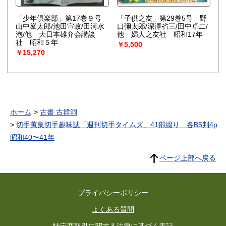
「少年倶楽部」第17巻９号
「子供之友」第29巻5号 野
山中峯太郎/池田宣政/田河水
口彌太郎/深澤省三/田中卓二/
泡/他 大日本雄弁会講談
他 婦人之友社 昭和17年
社 昭和５年
￥5,500
￥15,270
ホーム
古書 古群洞
切手蒐集切手趣味誌「週刊切手タイムズ」41部綴り 各B5判4p
昭和40〜41年
ページ上部へ戻る
プライバシーポリシー
よくある質問