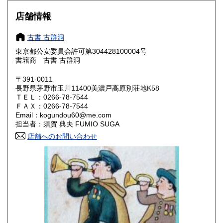
430円
430円
店舗情報
大阪府
兵庫県
430円
430円
古書 古群洞
奈良県
和歌山県
430円
430円
東京都公安委員会許可第304428100004号
書籍商 古書 古群洞
鳥取県
島根県
430円
430円
〒391-0011
岡山県
広島県
430円
430円
長野県茅野市玉川11400美濃戸高原別荘地K58
ＴＥＬ：0266-78-7544
ＦＡＸ：0266-78-7544
山口県
徳島県
430円
430円
Email：kogundou60@me.com
担当者：須賀 典夫 FUMIO SUGA
香川県
愛媛県
430円
430円
店舗へのお問い合わせ
高知県
福岡県
430円
430円
佐賀県
長崎県
430円
430円
熊本県
大分県
430円
430円
宮崎県
鹿児島県
430円
430円