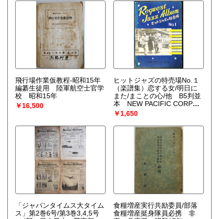
飛行場作業仮教程-昭和15年
ヒットジャズの特売場No.１
編纂生徒用 陸軍航空士官学
（楽譜集）恋する女/明日に
校 昭和15年
また/まことの心/他 B5判並
本 NEW PACIFIC CORP
￥16,500
昭和30年代
￥1,650
「ジャパンタイムス大タイム
食糧増産実行共励委員/部落
ス」第2巻6号/第3巻3,4,5号
食糧増産挺身隊員必携 非