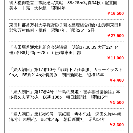
御大禮御造営工事記念写真帖 38×26㎝写真34枚＋配置図
書 ・児童資料・芸能/サブカル・広告資料・ポスター・版画/
美本 非売 大林組 昭和4年
刷り物 ・絵葉書・双六・地図/鳥瞰図
￥16,500
東田川郡常万村大字堀野砂子耕地整理組合(綴)+山形県東田川
郡常万村條例・規程 昭和7年、明治25年 2冊
￥27,500
「吉田堰普通水利組合会決議録」明治37,38,39,大正12年(4
冊) 各B6判23p〜78p 山形県東田川郡
￥11,000
「婦人朝日」第17巻10号「戦時下ノ仕事服」カラーイラスト
9p入 B5判214p外装痛み 朝日新聞社 昭和15年
￥4,400
「婦人朝日」第17巻4号「半島の舞姫・崔承喜出世物語」本
多喜久夫著7p入 B5判198p 朝日新聞社 昭和15年
￥5,500
「婦人朝日」第16巻5号 表紙画・寺本忠雄 深田久弥/神崎
清/小川未明/他 B5判148p 朝日新聞社 昭和14年
￥3,300