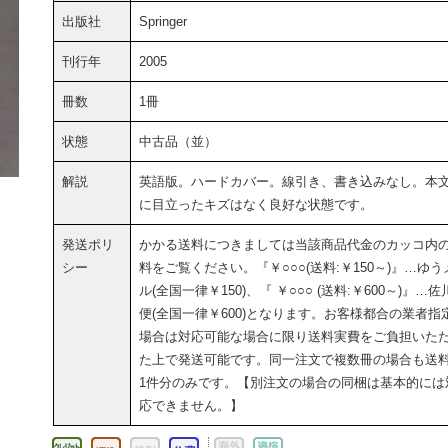
出版社
Springer
刊行年
2005
冊数
1冊
状態
中古品（並）
解説
英語版。ハードカバー。線引き、書き込みなし。本
に目立ったキズはなく良好な状態です。
発送ポリ
かかる送料につきましては当該商品代金のカッコ内
シー
料をご覧ください。『￥○○○(送料:￥150～)』…ゆう
ル(全国一律￥150)、『 ￥○○○ (送料:￥600～)』…佐
便(全国一律￥600)となります。お客様都合の業者指
場合は対応可能な場合に限り送料実費をご負担いた
た上で発送可能です。同一注文で複数冊の場合も送
1件分のみです。【別注文の場合の同梱は基本的には
応できません。】