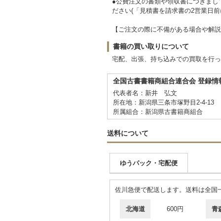
●公費注文の書類や領収書につきまし
ださい(「見積書を請求書の2営業日
【ご注文の際に不備がある場合や解説
書籍の買い取りについて
宅配、出張、持ち込みでの買取を行っ
全国古書書籍商組合連合会 登録情
代表者名：新井 弘文
所在地：新潟県三条市塚野目2-4-13
所属組合：新潟県古書籍商組合
送料について
ゆうパック・宅配便
佐川急便で配送します。送料は全国一
北海道
600円
青