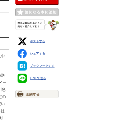
ポストする
シェアする
文中
ブックマークする
の送
LINEで送る
メー
川急
定の
だい
料は
対