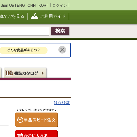
Sign Up [
ENG
|
CHN
|
KOR
]
ログイン
物かごを見る
ご利用ガイド
はなひ堂