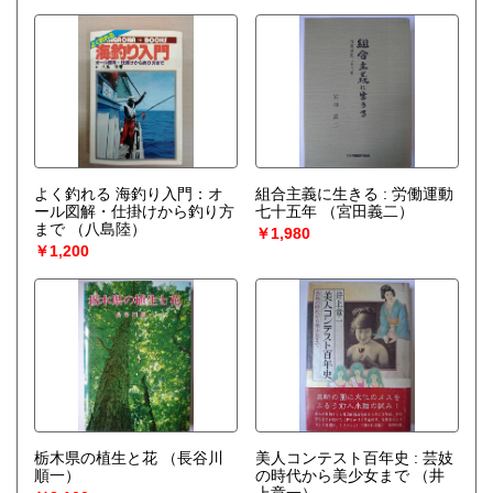
よく釣れる 海釣り入門：オ
組合主義に生きる : 労働運動
ール図解・仕掛けから釣り方
七十五年
（宮田義二）
まで
（八島陸）
￥1,980
￥1,200
栃木県の植生と花
（長谷川
美人コンテスト百年史 : 芸妓
順一）
の時代から美少女まで
（井
上章一）