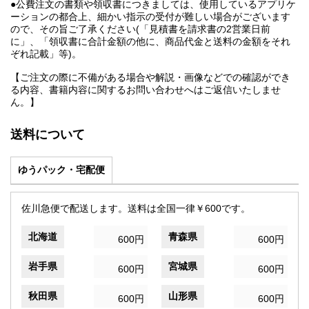
●公費注文の書類や領収書につきましては、使用しているアプリケ
ーションの都合上、細かい指示の受付が難しい場合がございます
ので、その旨ご了承ください(「見積書を請求書の2営業日前
に」、「領収書に合計金額の他に、商品代金と送料の金額をそれ
ぞれ記載」等)。
【ご注文の際に不備がある場合や解説・画像などでの確認ができ
る内容、書籍内容に関するお問い合わせへはご返信いたしませ
ん。】
送料について
ゆうパック・宅配便
佐川急便で配送します。送料は全国一律￥600です。
北海道
青森県
600円
600円
岩手県
宮城県
600円
600円
秋田県
山形県
600円
600円