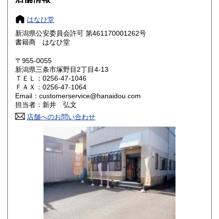
大阪府
兵庫県
600円
600円
はなひ堂
奈良県
和歌山県
600円
600円
新潟県公安委員会許可 第461170001262号
書籍商 はなひ堂
鳥取県
島根県
600円
600円
〒955-0055
岡山県
広島県
600円
600円
新潟県三条市塚野目2丁目4-13
ＴＥＬ：0256-47-1046
ＦＡＸ：0256-47-1064
山口県
徳島県
600円
600円
Email：customerservice@hanaidou.com
担当者：新井 弘文
香川県
愛媛県
600円
600円
店舗へのお問い合わせ
高知県
福岡県
600円
600円
佐賀県
長崎県
600円
600円
熊本県
大分県
600円
600円
宮崎県
鹿児島県
600円
600円
沖縄県
600円