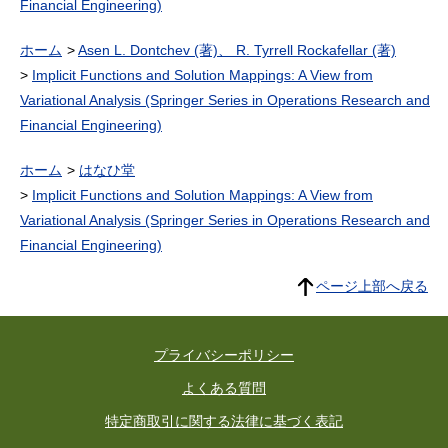
Financial Engineering)
ホーム
Asen L. Dontchev (著)、 R. Tyrrell Rockafellar (著)
Implicit Functions and Solution Mappings: A View from
Variational Analysis (Springer Series in Operations Research and
Financial Engineering)
ホーム
はなひ堂
Implicit Functions and Solution Mappings: A View from
Variational Analysis (Springer Series in Operations Research and
Financial Engineering)
ページ上部へ戻る
プライバシーポリシー
よくある質問
特定商取引に関する法律に基づく表記