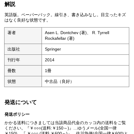
解説
英語版。ペーパーバック。線引き、書き込みなし。目立ったキズ
はなく良好な状態です。
著者
Asen L. Dontchev (著)、 R. Tyrrell
Rockafellar (著)
出版社
Springer
刊行年
2014
冊数
1冊
状態
中古品（良好）
発送について
発送ポリシー
かかる送料につきましては当該商品代金のカッコ内の送料をご覧
ください。『￥○○○(送料:￥150～)』…ゆうメール(全国一律
￥150)、『 ￥○○○ (送料:￥600～)』…佐川急便(全国一律￥600)と