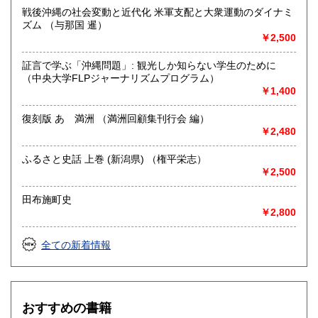
戦後沖縄の社会変動と近代化 米軍支配と大衆運動のダイナミ
ズム （与那国 暹）
￥2,500
証言で学ぶ「沖縄問題」: 観光しか知らない学生のために
（中央大学FLPジャーナリズムプログラム）
￥1,400
復刻版 あゝ満洲 （満洲回顧集刊行会 編）
￥2,480
ふるさと史話 上巻 (新潟県) （権平栄志）
￥2,500
田布施町史
￥2,800
全ての新着情報
おすすめの書籍