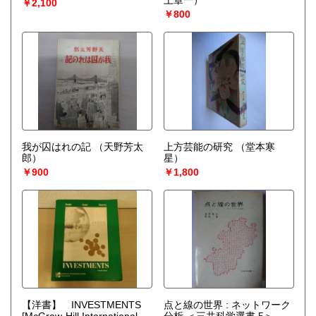
￥2,100
￥800
我が囚はれの記
（天野芳太
上方芸能の研究
（堂本寒
郎）
星）
￥900
￥1,800
【洋書】 INVESTMENTS
点と線の世界 : ネットワーク
[McGraw-Hill International
分析 ＜三共科学選書 5＞