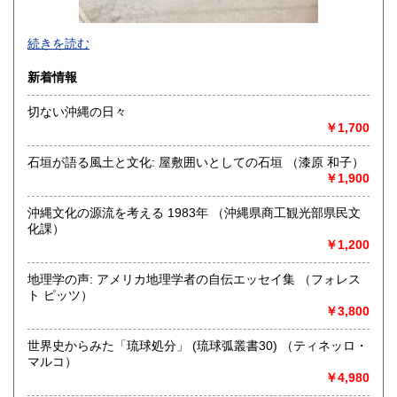
続きを読む
新着情報
切ない沖縄の日々
￥1,700
-
石垣が語る風土と文化: 屋敷囲いとしての石垣 （漆原 和子）
沿線名：信越線
￥1,900
最寄駅：東三条駅
営業時間：10:00～17:00
沖縄文化の源流を考える 1983年 （沖縄県商工観光部県民文
定休日：-
化課）
￥1,200
書籍の買取について
宅配、出張、持ち込みでの買取を行っておりますので、お気
地理学の声: アメリカ地理学者の自伝エッセイ集 （フォレス
軽にお問合せください。
ト ピッツ）
￥3,800
取り扱い分野
世界史からみた「琉球処分」 (琉球弧叢書30) （ティネッロ・
総記、哲学宗教、歴史、社会科学、自然科学、古書一般（そ
マルコ）
の他）
￥4,980