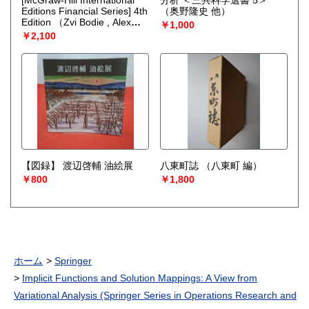
Editions Financial Series] 4th
（奥野隆史 他）
Edition
（Zvi Bodie , Alex
￥1,000
Kane , Alan J. Marcus）
￥2,100
【図録】 渡辺啓輔 油絵展
八東町誌
（八東町 編）
￥800
￥1,800
ホーム
Springer
Implicit Functions and Solution Mappings: A View from
Variational Analysis (Springer Series in Operations Research and